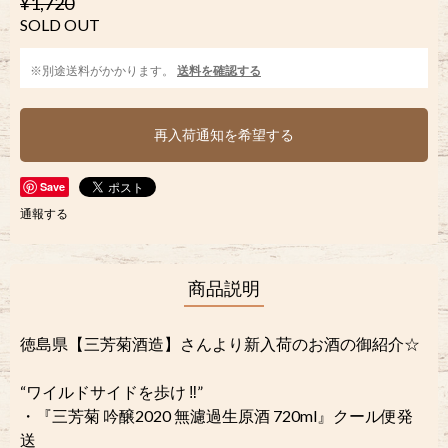
¥1,720
SOLD OUT
※別途送料がかかります。
送料を確認する
再入荷通知を希望する
Save
通報する
商品説明
徳島県【三芳菊酒造】さんより新入荷のお酒の御紹介☆
“ワイルドサイドを歩け ‼︎”
・『三芳菊 吟醸2020 無濾過生原酒 720ml』クール便発
送