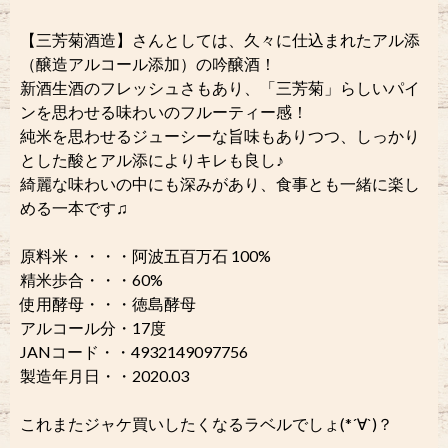
【三芳菊酒造】さんとしては、久々に仕込まれたアル添
（醸造アルコール添加）の吟醸酒！
新酒生酒のフレッシュさもあり、「三芳菊」らしいパイ
ンを思わせる味わいのフルーティー感！
純米を思わせるジューシーな旨味もありつつ、しっかり
とした酸とアル添によりキレも良し♪
綺麗な味わいの中にも深みがあり、食事とも一緒に楽し
める一本です♫
原料米・・・・阿波五百万石 100%
精米歩合・・・60%
使用酵母・・・徳島酵母
アルコール分・17度
JANコード・・4932149097756
製造年月日・・2020.03
これまたジャケ買いしたくなるラベルでしょ(*´∀`)？