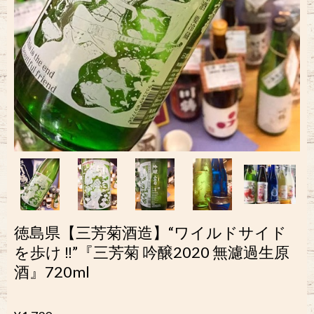
徳島県【三芳菊酒造】“ワイルドサイド
を歩け ‼︎”『三芳菊 吟醸2020 無濾過生原
酒』720ml