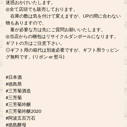
迷惑おかけいたします。
◎全て店頭でも販売しております。
在庫の数は気を付けて変えますが、UPの間に合わない
物もありますので、
量が必要な方は先にご質問お願いいたします。
◎当店からの梱包はリサイクルダンボールになります。
ギフトの方はご注意下さい。
◎ギフト用の箱代は別途必要ですが、ギフト用ラッピン
グ無料です。(リボン or 熨斗)
#日本酒
#徳島県
#三芳菊酒造
#三芳菊
#三芳菊吟醸
#三芳菊吟醸2020
#阿波五百万石
#徳島酵母