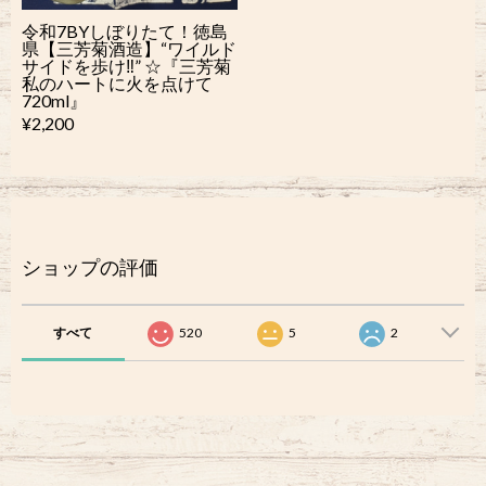
令和7BYしぼりたて！徳島
県【三芳菊酒造】“ワイルド
サイドを歩け‼︎” ☆『三芳菊
私のハートに火を点けて
720ml』
¥2,200
ショップの評価
すべて
520
5
2