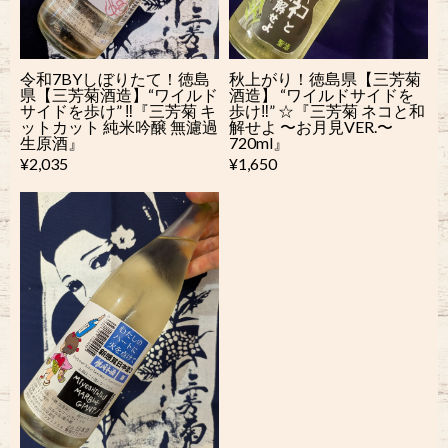
令和7BYしぼりたて！徳島
秋上がり！徳島県【三芳菊
県【三芳菊酒造】“ワイルド
酒造】 “ワイルドサイドを
サイドを歩け” ‼︎『三芳菊 キ
歩け‼︎” ☆『三芳菊 ネコと和
ットカット 純米吟醸 無濾過
解せよ 〜お月見VER.〜
生原酒』
720ml』
¥2,035
¥1,650