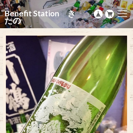
g
l
Benefit Station き
e
t
n
o
たの
a
g
v
g
i
l
g
e
a
n
t
a
i
v
o
i
n
g
a
t
i
o
n