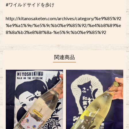
#ワイルドサイドを歩け
http://kitanosaketen.com/archives/category/%e9%85%92
%e9%a1%9e/%e5%9c%b0%e9%85%92/%e4%b8%89%e
8%8a%b3%e8%8f%8a-%e5%9c%b0%e9%85%92
関連商品