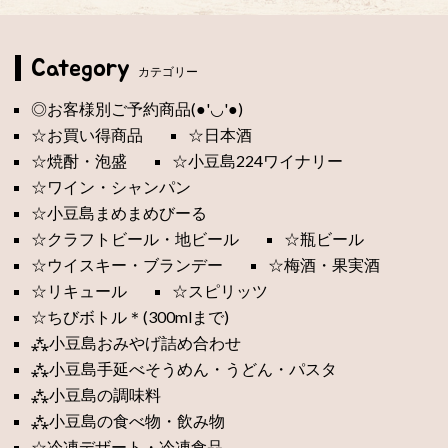
Category
カテゴリー
◎お客様別ご予約商品(●'◡'●)
☆お買い得商品
☆日本酒
☆焼酎・泡盛
☆小豆島224ワイナリー
☆ワイン・シャンパン
☆小豆島まめまめびーる
☆クラフトビール・地ビール
☆瓶ビール
☆ウイスキー・ブランデー
☆梅酒・果実酒
☆リキュール
☆スピリッツ
☆ちびボトル＊(300mlまで)
⁂小豆島おみやげ詰め合わせ
⁂小豆島手延べそうめん・うどん・パスタ
⁂小豆島の調味料
⁂小豆島の食べ物・飲み物
☆冷凍デザート・冷凍食品