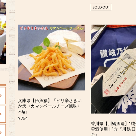
SOLD OUT
兵庫県【伍魚福】『ピリ辛さきい
か天〈カマンベールチーズ風味〉
70g』
¥754
香川県【川鶴酒造】“純
雫酒使用！”☆『川鶴 
キ』