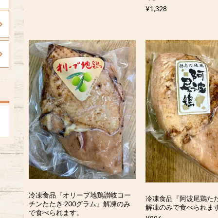
¥1,328
冷凍食品『オリーブ地鶏讃岐コー
冷凍食品『阿波尾鶏たたき
チンたたき 200グラム』解凍のみ
解凍のみで食べられま
で食べられます。