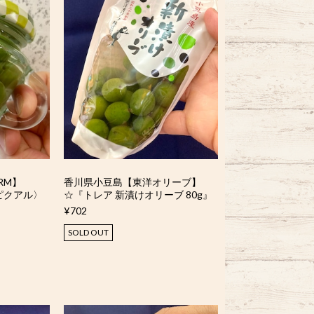
RM】
香川県小豆島【東洋オリーブ】
ピクアル〉
☆『トレア 新漬けオリーブ 80g』
¥702
SOLD OUT