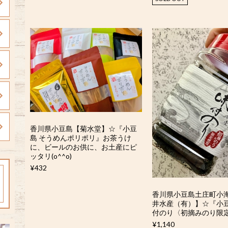
香川県小豆島【菊水堂】☆『小豆
島 そうめんポリポリ』お茶うけ
に、ビールのお供に、お土産にピ
ッタリ(o^^o)
¥432
香川県小豆島土庄町小
井水産（有）】☆『小豆
付のり〈初摘みのり限
¥1,140