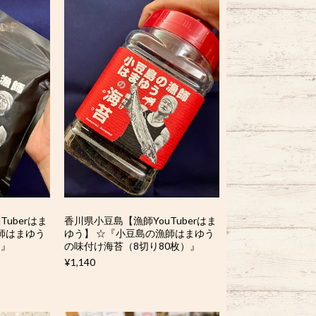
uberはま
香川県小豆島【漁師YouTuberはま
師はまゆう
ゆう】 ☆『小豆島の漁師はまゆう
）』
の味付け海苔（8切り80枚）』
¥1,140