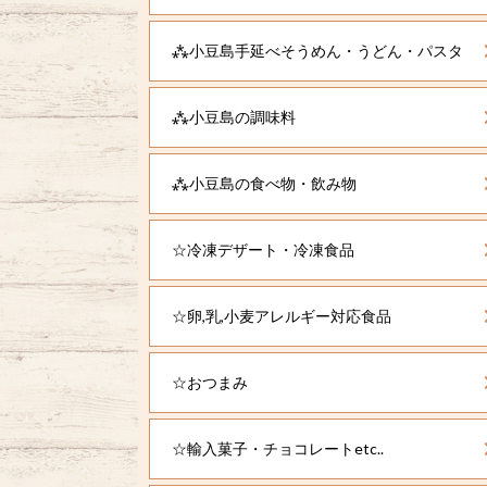
⁂小豆島手延べそうめん・うどん・パスタ
⁂小豆島の調味料
⁂小豆島の食べ物・飲み物
☆冷凍デザート・冷凍食品
☆卵,乳,小麦アレルギー対応食品
☆おつまみ
☆輸入菓子・チョコレートetc..