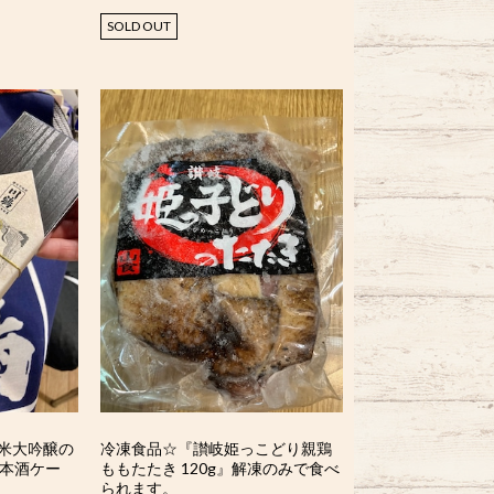
SOLD OUT
米大吟醸の
冷凍食品☆『讃岐姫っこどり親鶏
日本酒ケー
ももたたき 120g』解凍のみで食べ
られます。