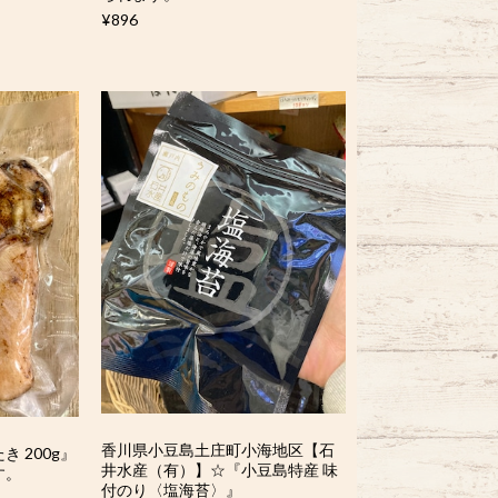
¥896
香川県小豆島土庄町小海地区【石
 200g』
井水産（有）】☆『小豆島特産 味
す。
付のり〈塩海苔〉』