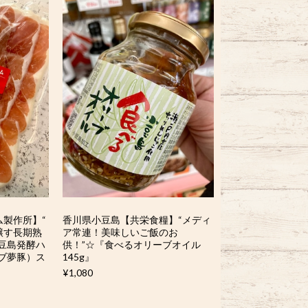
製作所】“
香川県小豆島【共栄食糧】“メディ
醸す長期熟
ア常連！美味しいご飯のお
豆島発酵ハ
供！”☆『食べるオリーブオイル
ーブ夢豚）ス
145g』
¥1,080