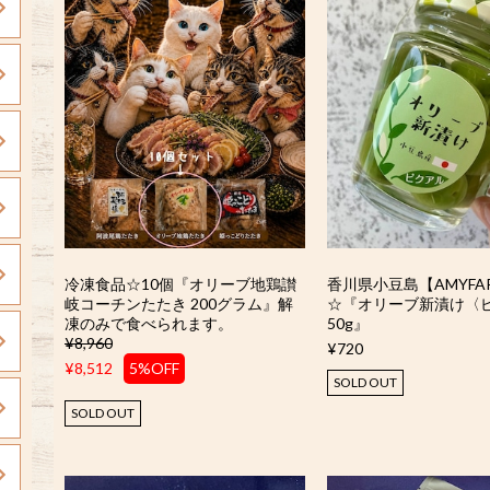
冷凍食品☆10個『オリーブ地鶏讃
香川県小豆島【AMYFA
岐コーチンたたき 200グラム』解
☆『オリーブ新漬け〈
凍のみで食べられます。
50g』
¥8,960
¥720
¥8,512
5%OFF
SOLD OUT
SOLD OUT