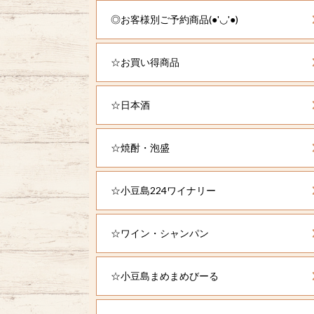
◎お客様別ご予約商品(●'◡'●)
☆お買い得商品
☆日本酒
☆焼酎・泡盛
☆小豆島224ワイナリー
☆ワイン・シャンパン
☆小豆島まめまめびーる