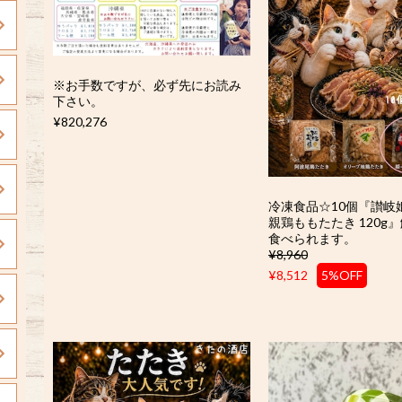
※お手数ですが、必ず先にお読み
下さい。
¥820,276
冷凍食品☆10個『讃岐
親鶏ももたたき 120g
食べられます。
¥8,960
¥8,512
5%OFF