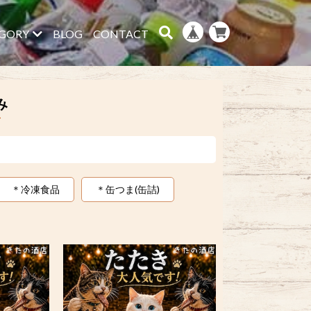
GORY
BLOG
CONTACT
み
＊冷凍食品
＊缶つま(缶詰)