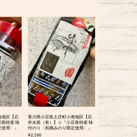
海地区【石
香川県小豆島土庄町小海地区【石
島特産 味
井水産（有）】☆『小豆島特産 味
定使用〉』
付のり〈初摘みのり限定使用〉』
¥2,160