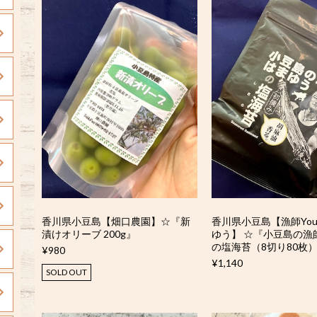
香川県小豆島【畑口農園】☆『新
香川県小豆島【漁師YouT
漬けオリーブ 200g』
ゆう】 ☆『小豆島の漁
の塩海苔（8切り80枚
¥980
¥1,140
SOLD OUT