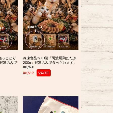
姫っこどり
冷凍食品☆10個『阿波尾鶏たたき
』解凍のみで
200g』解凍のみで食べられます。
¥8,960
¥8,512
5%OFF