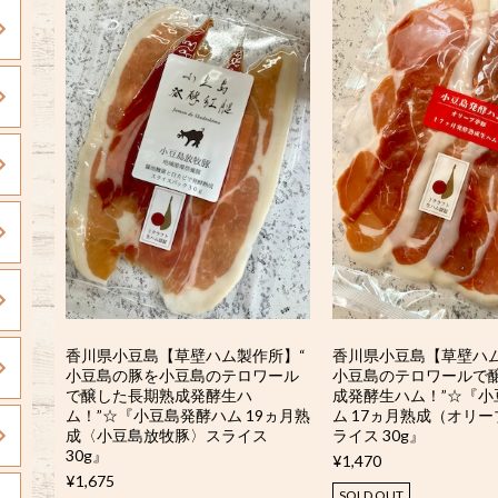
香川県小豆島【草壁ハム製作所】“
香川県小豆島【草壁ハム
小豆島の豚を小豆島のテロワール
小豆島のテロワールで
で醸した長期熟成発酵生ハ
成発酵生ハム！”☆『小
ム！”☆『小豆島発酵ハム 19ヵ月熟
ム 17ヵ月熟成（オリ
成〈小豆島放牧豚〉スライス
ライス 30g』
30g』
¥1,470
¥1,675
SOLD OUT