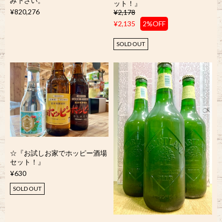
み下さい。
ット！』
¥820,276
¥2,178
¥2,135
2%OFF
SOLD OUT
☆『お試しお家でホッピー酒場
セット！』
¥630
SOLD OUT