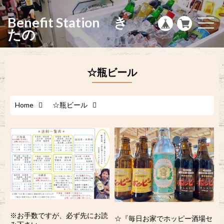
g
l
Benefit Station き
e
t
n
o
たの
a
g
v
g
i
l
g
e
a
n
☆瓶ビール
t
a
i
v
o
i
n
g
a
Home
☆瓶ビール
t
i
o
n
※お手数ですが、必ず先にお読
☆『毎日お家でホッピー酒場セ