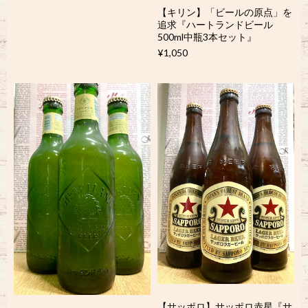
【キリン】「ビールの原点」を
追求『ハートランドビール
500ml中瓶3本セット』
¥1,050
【サッポロ】サッポロ赤星『サ