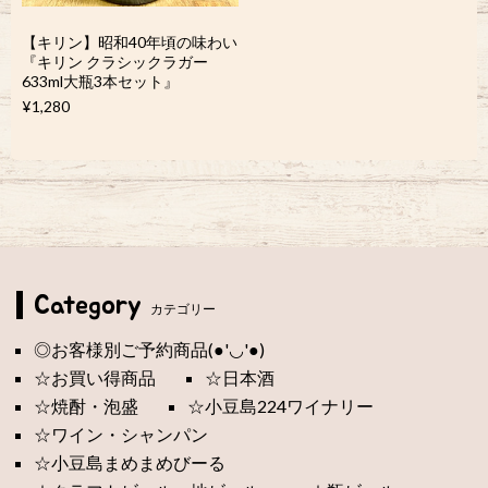
【キリン】昭和40年頃の味わい
『キリン クラシックラガー
633ml大瓶3本セット』
¥1,280
Category
カテゴリー
◎お客様別ご予約商品(●'◡'●)
☆お買い得商品
☆日本酒
☆焼酎・泡盛
☆小豆島224ワイナリー
☆ワイン・シャンパン
☆小豆島まめまめびーる