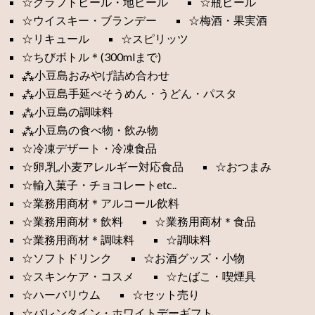
☆クラフトビール・地ビール
☆瓶ビール
☆ウイスキー・ブランデー
☆梅酒・果実酒
☆リキュール
☆スピリッツ
☆ちびボトル＊(300mlまで)
⁂小豆島おみやげ詰め合わせ
⁂小豆島手延べそうめん・うどん・パスタ
⁂小豆島の調味料
⁂小豆島の食べ物・飲み物
☆冷凍デザート・冷凍食品
☆卵,乳,小麦アレルギー対応食品
☆おつまみ
☆輸入菓子・チョコレートetc..
☆業務用商材＊アルコール飲料
☆業務用商材＊飲料
☆業務用商材＊食品
☆業務用商材＊調味料
☆調味料
☆ソフトドリンク
☆お酒グッズ・小物
☆スキンケア・コスメ
☆たばこ・喫煙具
☆ハーバリウム
☆セット売り
☆バレンタイン・ホワイトデーギフト