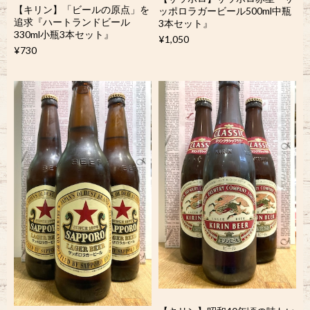
【キリン】「ビールの原点」を
ッポロラガービール500ml中瓶
追求『ハートランドビール
3本セット』
330ml小瓶3本セット』
¥1,050
¥730