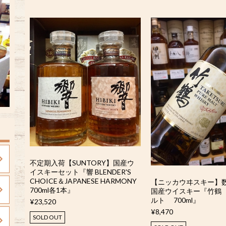
不定期入荷【SUNTORY】国産ウ
イスキーセット『響 BLENDER'S
CHOICE＆JAPANESE HARMONY
【ニッカウヰスキー】
700ml各1本』
国産ウイスキー『竹鶴
ルト 700ml』
¥23,520
¥8,470
SOLD OUT