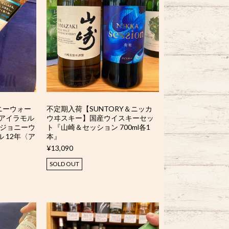
ニーウォー
不定期入荷【SUNTORY＆ニッカ
アイラモル
ウヰスキー】国産ウイスキーセッ
『ジョニーウ
ト『山崎＆セッション 700ml各1
 12年〈ア
本』
』
¥13,090
SOLD OUT