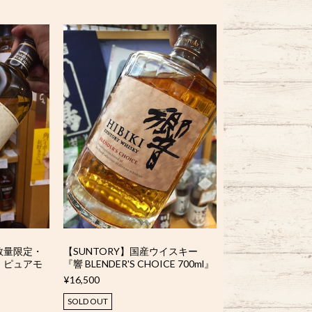
数量限定・
【SUNTORY】国産ウイスキー
 ピュアモ
『響 BLENDER'S CHOICE 700ml』
¥16,500
SOLD OUT