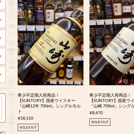
希少不定期入荷商品！
希少不定期入荷商品！
【SUNTORY】国産ウイスキー
【SUNTORY】国産ウ
『山崎12年 700ml』シングルモル
『山崎 700ml』シン
ト
¥8,470
¥18,150
SOLD OUT
SOLD OUT