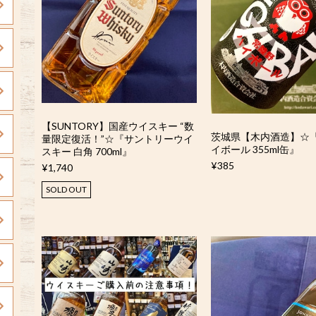
【SUNTORY】国産ウイスキー “数
茨城県【木内酒造】☆
量限定復活！”☆『サントリーウイ
イボール 355ml缶』
スキー 白角 700ml』
¥385
¥1,740
SOLD OUT