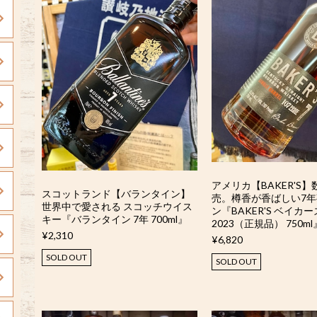
アメリカ【BAKER'S
スコットランド【バランタイン】
売。樽香が香ばしい7
世界中で愛される スコッチウイス
ン『BAKER'S ベイカー
キー『バランタイン 7年 700ml』
2023（正規品） 750ml
¥2,310
¥6,820
SOLD OUT
SOLD OUT