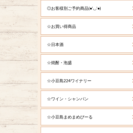
◎お客様別ご予約商品(●'◡'●)
☆お買い得商品
☆日本酒
☆焼酎・泡盛
☆小豆島224ワイナリー
☆ワイン・シャンパン
☆小豆島まめまめびーる