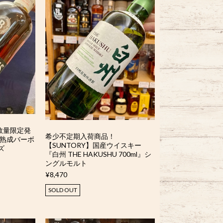
】数量限定発
希少不定期入荷商品！
年熟成バーボ
【SUNTORY】国産ウイスキー
ズ
『白州 THE HAKUSHU 700ml』シ
』
ングルモルト
¥8,470
SOLD OUT