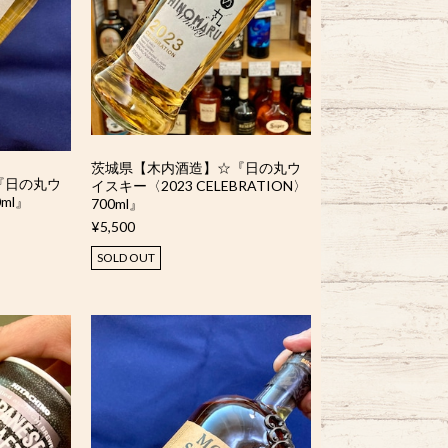
茨城県【木内酒造】☆『日の丸ウ
『日の丸ウ
イスキー〈2023 CELEBRATION〉
ml』
700ml』
¥5,500
SOLD OUT