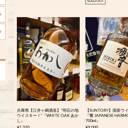
SOLD OUT
兵庫県【江井ヶ嶋酒造】“明石の地
【SUNTORY】国産ウ
ウイスキー！”『WHITE OAK あか
『響 JAPANESE HARM
し』
700ml』
¥1,320
¥9,000