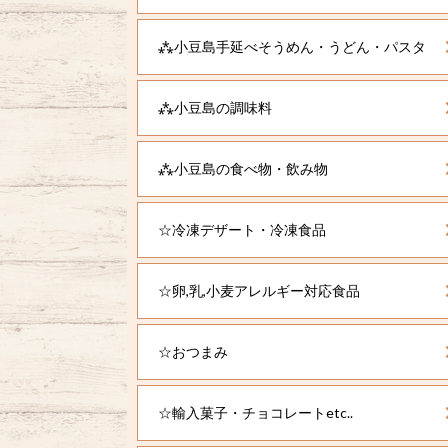
⁂小豆島手延べそうめん・うどん・パスタ
⁂小豆島の調味料
⁂小豆島の食べ物・飲み物
☆冷凍デザート・冷凍食品
☆卵,乳,小麦アレルギー対応食品
☆おつまみ
☆輸入菓子・チョコレートetc..