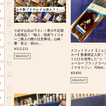
※必ずお読み下さい！希少不定期
入荷商品！『輸入・国産ウイスキ
ーご購入の際の注意事項』山崎・
響・富士・碧etc…
¥111,111
スコットランド【ジョ
カー】数量限定入荷！“
SOLD OUT
トだけを使用した” ☆
ォーカー ブラックラベル
イラオリジン〉700ml
¥3,450
SOLD OUT