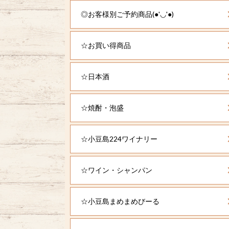
◎お客様別ご予約商品(●'◡'●)
☆お買い得商品
☆日本酒
☆焼酎・泡盛
☆小豆島224ワイナリー
☆ワイン・シャンパン
☆小豆島まめまめびーる