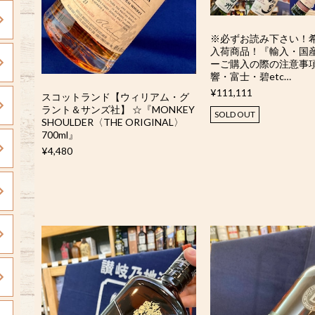
※必ずお読み下さい！
入荷商品！『輸入・国
ーご購入の際の注意事
響・富士・碧etc…
¥111,111
スコットランド【ウィリアム・グ
ラント＆サンズ社】 ☆『MONKEY
SOLD OUT
SHOULDER〈THE ORIGINAL〉
700ml』
¥4,480