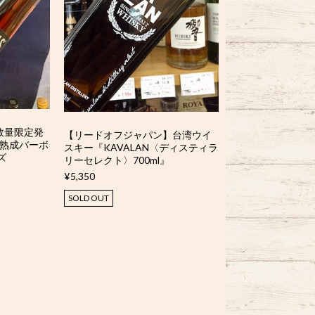
】数量限定発
【リードオフジャパン】台湾ウイ
年熟成バーボ
スキー『KAVALAN〈ディスティラ
ズ
リーセレクト〉700ml』
』
¥5,350
SOLD OUT