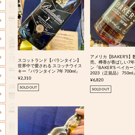
アメリカ【BAKER'S
スコットランド【バランタイン】
売。樽香が香ばしい7
世界中で愛される スコッチウイス
ン『BAKER'S ベイカー
キー『バランタイン 7年 700ml』
2023（正規品） 750ml
¥2,310
¥6,820
SOLD OUT
SOLD OUT