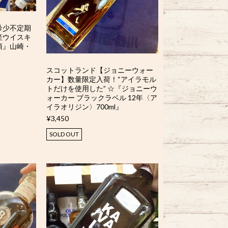
希少不定期
産ウイスキ
項』山崎・
スコットランド【ジョニーウォー
カー】数量限定入荷！“アイラモル
トだけを使用した” ☆『ジョニーウ
ォーカー ブラックラベル 12年〈ア
イラオリジン〉700ml』
¥3,450
SOLD OUT