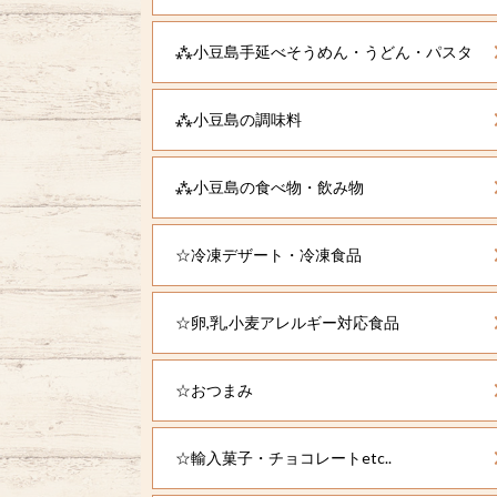
⁂小豆島手延べそうめん・うどん・パスタ
⁂小豆島の調味料
⁂小豆島の食べ物・飲み物
☆冷凍デザート・冷凍食品
☆卵,乳,小麦アレルギー対応食品
☆おつまみ
☆輸入菓子・チョコレートetc..