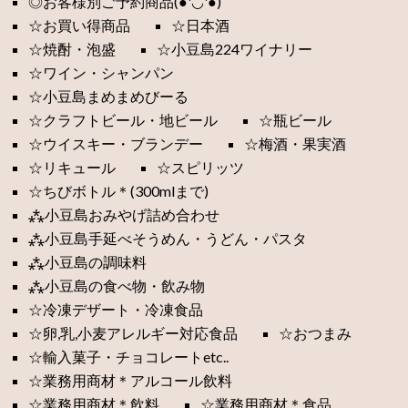
◎お客様別ご予約商品(●'◡'●)
☆お買い得商品
☆日本酒
☆焼酎・泡盛
☆小豆島224ワイナリー
☆ワイン・シャンパン
☆小豆島まめまめびーる
☆クラフトビール・地ビール
☆瓶ビール
☆ウイスキー・ブランデー
☆梅酒・果実酒
☆リキュール
☆スピリッツ
☆ちびボトル＊(300mlまで)
⁂小豆島おみやげ詰め合わせ
⁂小豆島手延べそうめん・うどん・パスタ
⁂小豆島の調味料
⁂小豆島の食べ物・飲み物
☆冷凍デザート・冷凍食品
☆卵,乳,小麦アレルギー対応食品
☆おつまみ
☆輸入菓子・チョコレートetc..
☆業務用商材＊アルコール飲料
☆業務用商材＊飲料
☆業務用商材＊食品