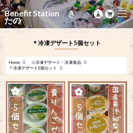
g
l
Benefit Station き
e
t
n
o
たの
a
g
v
g
i
l
g
e
a
n
＊冷凍デザート5個セット
t
a
i
v
o
i
n
g
a
Home
☆冷凍デザート・冷凍食品
t
＊冷凍デザート5個セット
i
o
n