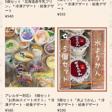
5個セット『北海道産牛乳プリ
ン』＊冷凍デザート・給食デザ
ン』＊冷凍デザート・給食デザ
ート
ート
¥555
¥540
アレルギー対応♪ 5個セット
『お米deスイートポテト』＊冷
5個セット『水ようかん』＊冷
凍デザート・給食デザート
凍デザート・給食デザート
¥565
¥530