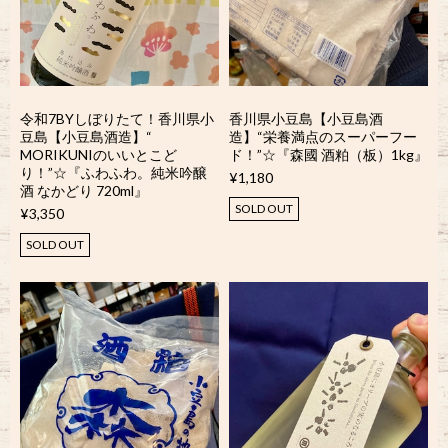
令和7BYしぼりたて！香川県小
香川県小豆島【小豆島酒
豆島【小豆島酒造】“
造】“栄養満点のスーパーフー
MORIKUNIのいいとこど
ド！”☆『森國 酒粕（板）1kg』
り！”☆『ふわふわ。純米吟醸
¥1,180
酒 なかどり 720ml』
SOLD OUT
¥3,350
SOLD OUT