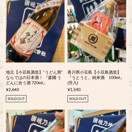
地元【小豆島酒造】“うどん県”
香川県小豆島【小豆島酒造】
ならではの日本酒！ 『森國 う
『うとうと。純米酒 100ml』
どんに合う酒 720ml』
(升入)
¥2,640
¥1,540
SOLD OUT
SOLD OUT