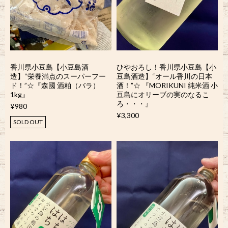
香川県小豆島【小豆島酒
ひやおろし！香川県小豆島【小
造】“栄養満点のスーパーフー
豆島酒造】“オール香川の日本
ド！”☆『森國 酒粕（バラ）
酒！”☆ 『MORIKUNI 純米酒 小
1kg』
豆島にオリーブの実のなるこ
ろ・・・』
¥980
¥3,300
SOLD OUT