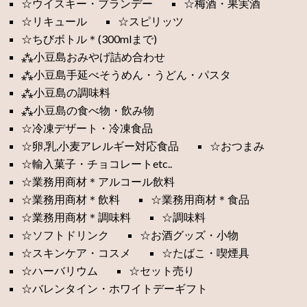
☆ウイスキー・ブランデー
☆梅酒・果実酒
☆リキュール
☆スピリッツ
☆ちびボトル＊(300mlまで)
⁂小豆島おみやげ詰め合わせ
⁂小豆島手延べそうめん・うどん・パスタ
⁂小豆島の調味料
⁂小豆島の食べ物・飲み物
☆冷凍デザート・冷凍食品
☆卵,乳,小麦アレルギー対応食品
☆おつまみ
☆輸入菓子・チョコレートetc..
☆業務用商材＊アルコール飲料
☆業務用商材＊飲料
☆業務用商材＊食品
☆業務用商材＊調味料
☆調味料
☆ソフトドリンク
☆お酒グッズ・小物
☆スキンケア・コスメ
☆たばこ・喫煙具
☆ハーバリウム
☆セット売り
☆バレンタイン・ホワイトデーギフト