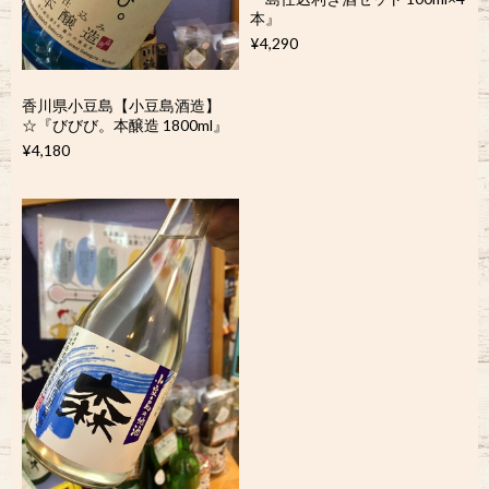
本』
¥4,290
香川県小豆島【小豆島酒造】
☆『びびび。本醸造 1800ml』
¥4,180