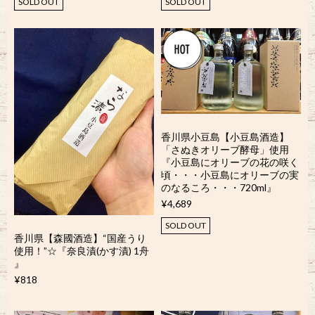
SOLD OUT
SOLD OUT
香川県小豆島【小豆島酒造】
「さぬきオリーブ酵母」使用
『小豆島にオリーブの花の咲く
頃・・・小豆島にオリーブの実
のなるころ・・・720ml』
¥4,689
SOLD OUT
香川県【森國酒造】“国産うり
使用！”☆『奈良漬(かす漬) 1舟
』
¥818