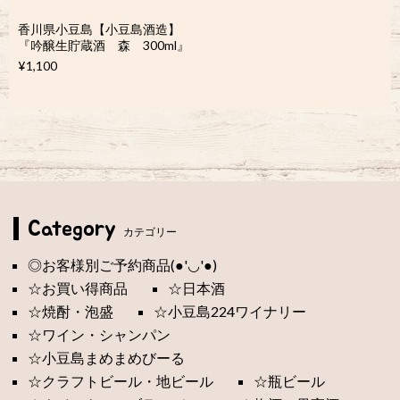
香川県小豆島【小豆島酒造】
『吟醸生貯蔵酒 森 300ml』
¥1,100
Category
カテゴリー
◎お客様別ご予約商品(●'◡'●)
☆お買い得商品
☆日本酒
☆焼酎・泡盛
☆小豆島224ワイナリー
☆ワイン・シャンパン
☆小豆島まめまめびーる
☆クラフトビール・地ビール
☆瓶ビール