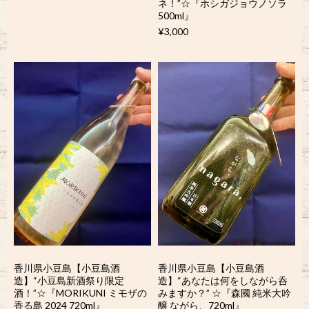
ネ！”☆『ホシガジョウノソラ
500ml』
¥3,000
香川県小豆島【小豆島酒
香川県小豆島【小豆島酒
造】“小豆島新酒祭り限定
造】“あなたは何をしながら呑
酒！”☆『MORIKUNI ミモザの
みますか？” ☆『森國 純米大吟
香る島 2024 720ml』
醸 ながら、720ml』