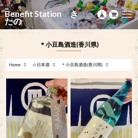
g
l
Benefit Station き
e
t
n
o
たの
a
g
v
g
i
l
g
e
a
n
＊小豆島酒造(香川県)
t
a
i
v
o
i
n
g
a
Home
☆日本酒
＊小豆島酒造(香川県)
t
i
o
n