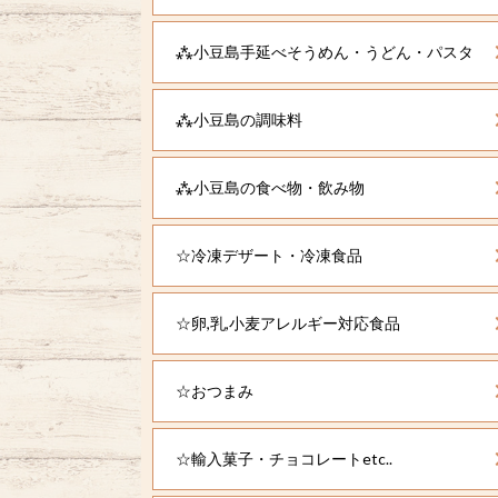
⁂小豆島手延べそうめん・うどん・パスタ
⁂小豆島の調味料
⁂小豆島の食べ物・飲み物
☆冷凍デザート・冷凍食品
☆卵,乳,小麦アレルギー対応食品
☆おつまみ
☆輸入菓子・チョコレートetc..