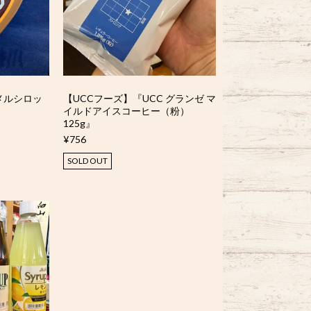
メルシロッ
【UCCフーズ】『UCC グランゼ マ
イルドアイスコーヒー（粉）
125g』
¥756
SOLD OUT