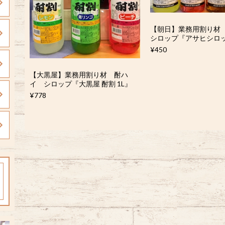
【朝日】業務用割り
シロップ『アサヒシロップ
¥450
【大黒屋】業務用割り材 酎ハ
イ シロップ『大黒屋 酎割 1L』
¥778