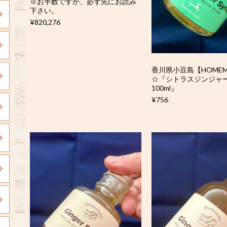
※お手数ですが、必ず先にお読み
下さい。
¥820,276
香川県小豆島【HOMEM
☆『シトラスジンジャ
100ml』
¥756