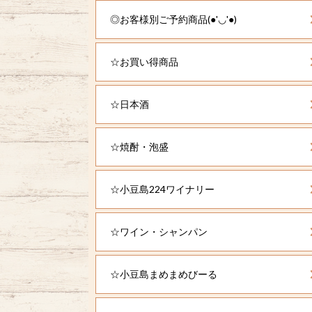
◎お客様別ご予約商品(●'◡'●)
☆お買い得商品
☆日本酒
☆焼酎・泡盛
☆小豆島224ワイナリー
☆ワイン・シャンパン
☆小豆島まめまめびーる