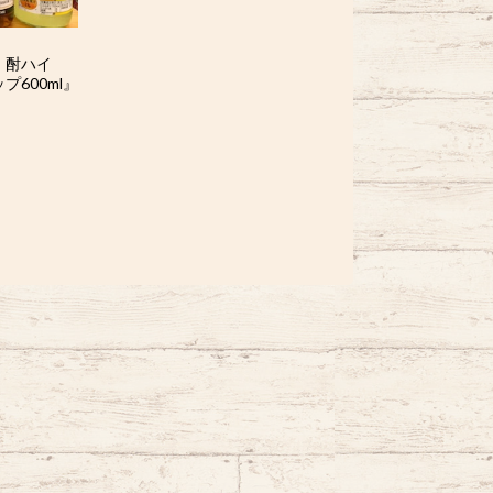
材 酎ハイ
600ml』