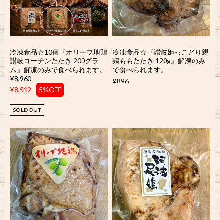
冷凍食品☆10個『オリーブ地鶏
冷凍食品☆『讃岐姫っこどり親
讃岐コーチンたたき 200グラ
鶏ももたたき 120g』解凍のみ
ム』解凍のみで食べられます。
で食べられます。
¥8,960
¥896
¥8,512
5%OFF
SOLD OUT