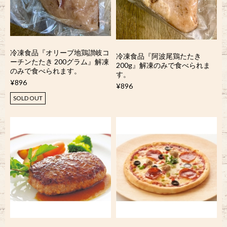
冷凍食品『オリーブ地鶏讃岐コ
冷凍食品『阿波尾鶏たたき
ーチンたたき 200グラム』解凍
200g』解凍のみで食べられま
のみで食べられます。
す。
¥896
¥896
SOLD OUT