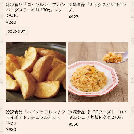
冷凍食品『ロイヤルシェフ ハン
冷凍食品『ミックスピザ 8イン
バーグステーキＮ 130g』レン
チ』
ジOK。
¥427
¥260
SOLD OUT
冷凍食品『ハインツ フレンチフ
冷凍食品【UCCフーズ】『ロイ
ライポテトナチュラルカット
ヤルシェフ 炒飯R 冷凍 270g』
1kg 』
¥350
¥930