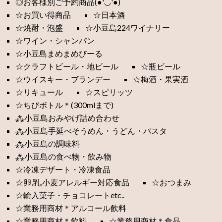
◎お客様別ご予約商品(●'◡'●)
☆お買い得商品
☆日本酒
☆焼酎・泡盛
☆小豆島224ワイナリー
☆ワイン・シャンパン
☆小豆島まめまめびーる
☆クラフトビール・地ビール
☆瓶ビール
☆ウイスキー・ブランデー
☆梅酒・果実酒
☆リキュール
☆スピリッツ
☆ちびボトル＊(300mlまで)
⁂小豆島おみやげ詰め合わせ
⁂小豆島手延べそうめん・うどん・パスタ
⁂小豆島の調味料
⁂小豆島の食べ物・飲み物
☆冷凍デザート・冷凍食品
☆卵,乳,小麦アレルギー対応食品
☆おつまみ
☆輸入菓子・チョコレートetc..
☆業務用商材＊アルコール飲料
☆業務用商材＊飲料
☆業務用商材＊食品