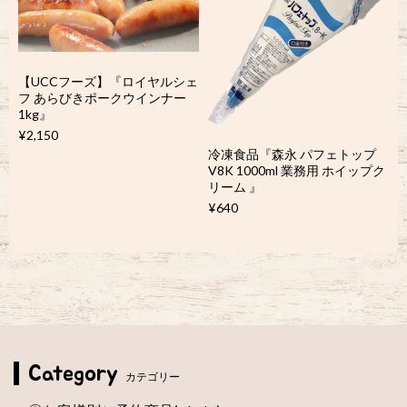
【UCCフーズ】『ロイヤルシェ
フ あらびきポークウインナー
1kg』
¥2,150
冷凍食品『森永 パフェトップ
V8K 1000ml 業務用 ホイップク
リーム 』
¥640
Category
カテゴリー