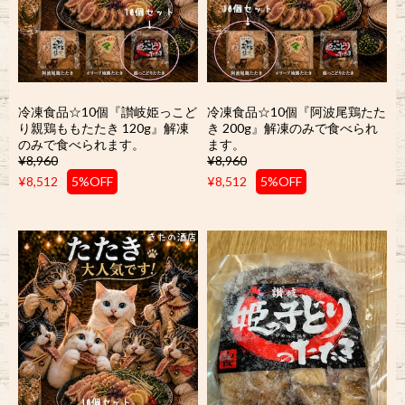
冷凍食品☆10個『讃岐姫っこど
冷凍食品☆10個『阿波尾鶏たた
り親鶏ももたたき 120g』解凍
き 200g』解凍のみで食べられ
のみで食べられます。
ます。
¥8,960
¥8,960
¥8,512
5%OFF
¥8,512
5%OFF