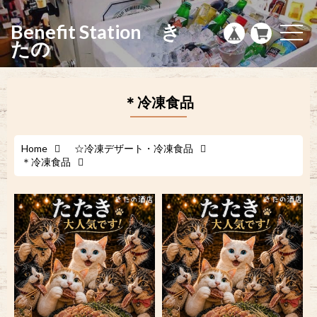
g
l
Benefit Station き
e
t
n
o
たの
a
g
v
g
i
l
g
e
a
n
＊冷凍食品
t
a
i
v
o
i
n
g
a
Home
☆冷凍デザート・冷凍食品
t
＊冷凍食品
i
o
n