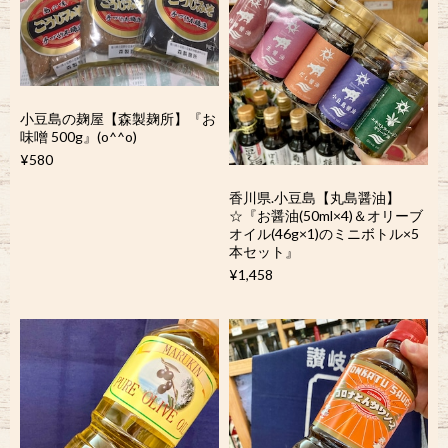
小豆島の麹屋【森製麹所】『お
味噌 500g』(o^^o)
¥580
香川県.小豆島【丸島醤油】
☆『お醤油(50ml×4)＆オリーブ
オイル(46g×1)のミニボトル×5
本セット』
¥1,458