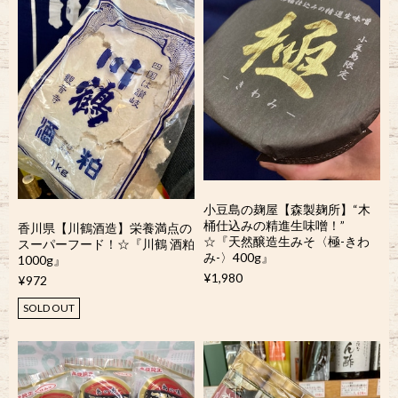
小豆島の麹屋【森製麹所】“木
桶仕込みの精進生味噌！”
香川県【川鶴酒造】栄養満点の
☆『天然醸造生みそ〈極-きわ
スーパーフード！☆『川鶴 酒粕
み-〉400g』
1000g』
¥1,980
¥972
SOLD OUT