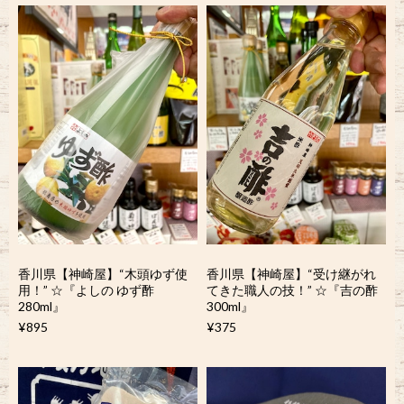
香川県【神崎屋】“木頭ゆず使
香川県【神崎屋】“受け継がれ
用！” ☆『よしの ゆず酢
てきた職人の技！” ☆『吉の酢
280ml』
300ml』
¥895
¥375