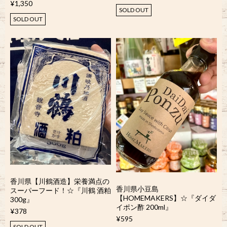
¥1,350
SOLD OUT
SOLD OUT
香川県【川鶴酒造】栄養満点の
香川県小豆島
スーパーフード！☆『川鶴 酒粕
【HOMEMAKERS】☆『ダイダ
300g』
イポン酢 200ml』
¥378
¥595
SOLD OUT