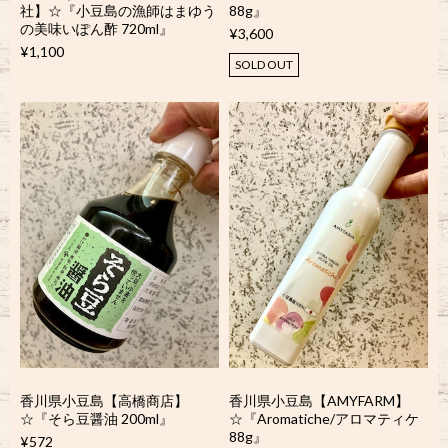
社】☆『小豆島の漁師はまゆう
88g』
の美味いぽん酢 720ml』
¥3,600
¥1,100
SOLD OUT
香川県小豆島【高橋商店】
香川県小豆島【AMYFARM】
☆『そら豆醤油 200ml』
☆『Aromatiche/アロマティケ
88g』
¥572