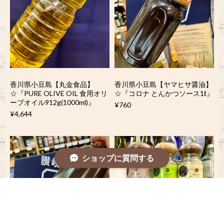
香川県小豆島【丸金食品】
香川県小豆島【ヤマヒサ醤油】
☆『PURE OLIVE OIL 食用オリ
☆『コロナ とんかつソース1ℓ』
ーブオイル912g(1000ml)』
¥760
¥4,644
ショップに質問する