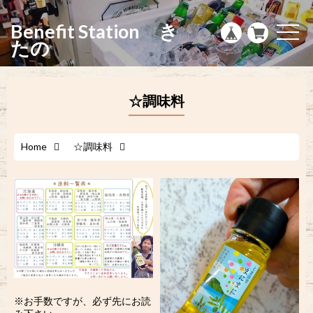
g
l
Benefit Station き
e
t
n
o
たの
a
g
v
g
i
l
g
e
a
n
☆調味料
t
a
i
v
o
i
n
g
a
Home
☆調味料
t
i
o
n
※お手数ですが、必ず先にお読