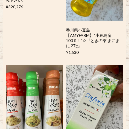
み下さい。
¥820,276
香川県小豆島
【AMYFARM】“小豆島産
100％！”☆『ときの雫 まにま
に 27g』
¥1,530