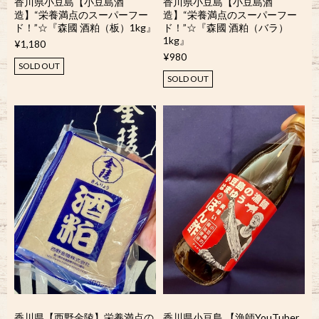
香川県小豆島【小豆島酒
香川県小豆島【小豆島酒
造】“栄養満点のスーパーフー
造】“栄養満点のスーパーフー
ド！”☆『森國 酒粕（板）1kg』
ド！”☆『森國 酒粕（バラ）
1kg』
¥1,180
¥980
SOLD OUT
SOLD OUT
香川県【西野金陵】栄養満点の
香川県小豆島 【漁師YouTuber