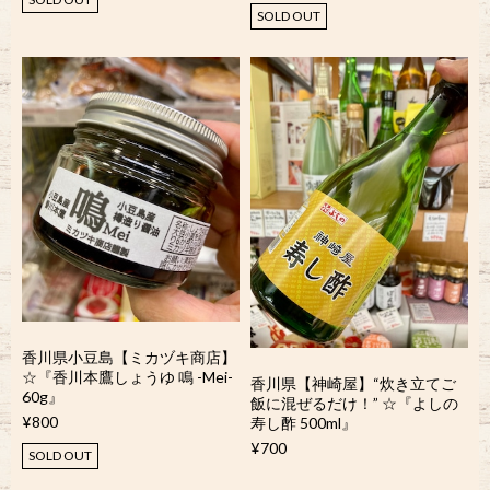
SOLD OUT
香川県小豆島【ミカヅキ商店】
☆『香川本鷹しょうゆ 鳴 -Mei-
香川県【神崎屋】“炊き立てご
60g』
飯に混ぜるだけ！” ☆『よしの
¥800
寿し酢 500ml』
¥700
SOLD OUT