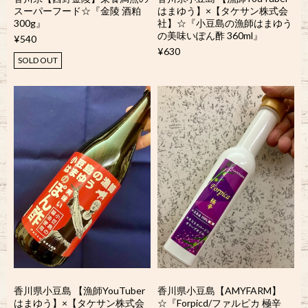
スーパーフード☆『金陵 酒粕
はまゆう】×【タケサン株式会
300g』
社】☆『小豆島の漁師はまゆう
の美味いぽん酢 360ml』
¥540
¥630
SOLD OUT
香川県小豆島 【漁師YouTuber
香川県小豆島【AMYFARM】
はまゆう】×【タケサン株式会
☆『Forpicd/ファルピカ 極辛