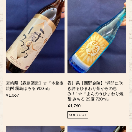
宮崎県【霧島酒造】☆『本格麦
香川県【西野金陵】“満開に咲
焼酎 霧島ほろる 900ml』
き誇るひまわり畑からの恵
み！” ☆『まんのうひまわり焼
¥1,067
酎 みちる 25度 720ml』
¥1,760
SOLD OUT