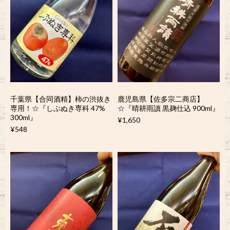
千葉県【合同酒精】柿の渋抜き
鹿児島県【佐多宗二商店】
専用！☆『しぶぬき専科 47%
☆『晴耕雨讀 黒麹仕込 900ml』
300ml』
¥1,650
¥548