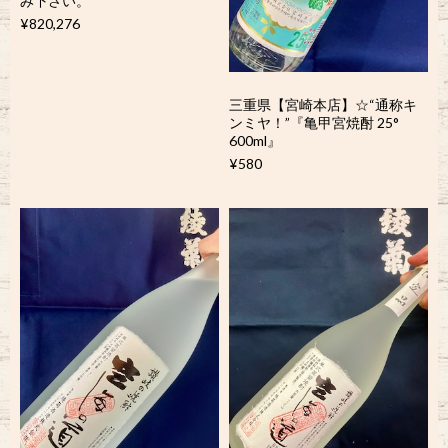
み下さい。
¥820,276
三重県【宮崎本店】☆“通称キ
ンミヤ！”『亀甲宮焼酎 25°
600ml』
¥580