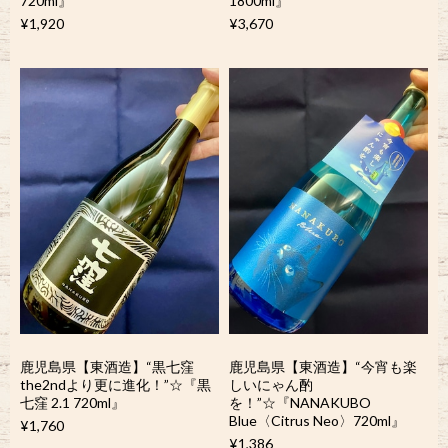
720ml』
1800ml』
¥1,920
¥3,670
鹿児島県【東酒造】“黒七窪
鹿児島県【東酒造】“今宵も楽
the2ndより更に進化！”☆『黒
しいにゃん酌
七窪 2.1 720ml』
を！”☆『NANAKUBO
Blue〈Citrus Neo〉720ml』
¥1,760
¥1,386