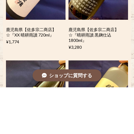
鹿児島県【佐多宗二商店】
鹿児島県【佐多宗二商店】
☆『XX 晴耕雨讀 720ml』
☆『晴耕雨讀 黒麹仕込
1800ml』
¥1,774
¥3,280
ショップに質問する