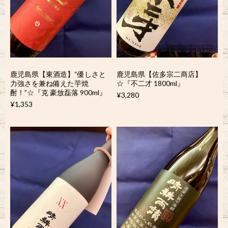
鹿児島県【東酒造】“優しさと
鹿児島県【佐多宗二商店】
力強さを兼ね備えた芋焼
☆『不二才 1800ml』
酎！”☆『克 豪放磊落 900ml』
¥3,280
¥1,353