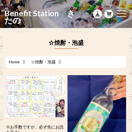
g
l
Benefit Station き
e
t
n
o
たの
a
g
v
g
i
l
g
e
a
n
☆焼酎・泡盛
t
a
i
v
o
i
n
g
a
Home
☆焼酎・泡盛
t
i
o
n
※お手数ですが、必ず先にお読