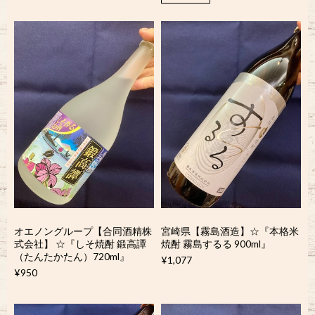
オエノングループ【合同酒精株
宮崎県【霧島酒造】☆『本格米
式会社】 ☆『しそ焼酎 鍛高譚
焼酎 霧島するる 900ml』
（たんたかたん）720ml』
¥1,077
¥950