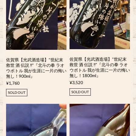
佐賀県【光武酒造場】“世紀末
佐賀県【光武酒造場】“世紀末
救世 酒 伝説 ‼︎”『北斗の拳 ラオ
救世 酒 伝説 ‼︎”『北斗の拳 ラオ
ウボトル 我が生涯に一片の悔い
ウボトル 我が生涯に一片の悔い
無し！1800ml』
無し！900ml』
¥3,520
¥1,760
SOLD OUT
SOLD OUT