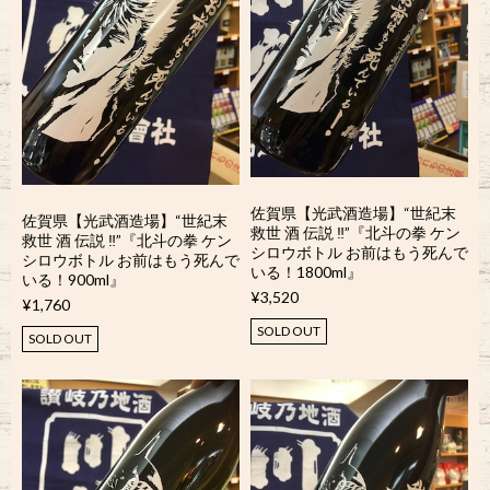
佐賀県【光武酒造場】“世紀末
佐賀県【光武酒造場】“世紀末
救世 酒 伝説 ‼︎”『北斗の拳 ケン
救世 酒 伝説 ‼︎”『北斗の拳 ケン
シロウボトル お前はもう死んで
シロウボトル お前はもう死んで
いる！1800ml』
いる！900ml』
¥3,520
¥1,760
SOLD OUT
SOLD OUT