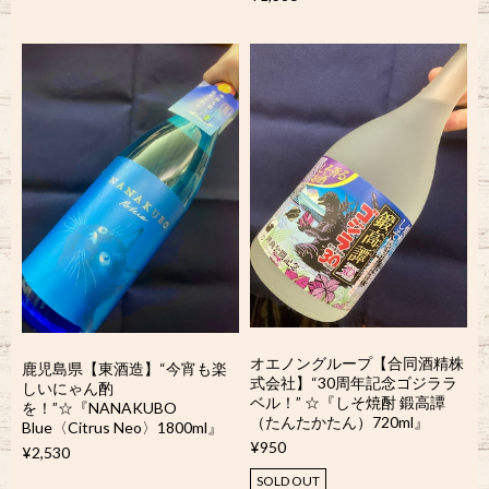
オエノングループ【合同酒精株
鹿児島県【東酒造】“今宵も楽
式会社】“30周年記念ゴジララ
しいにゃん酌
ベル！” ☆『しそ焼酎 鍛高譚
を！”☆『NANAKUBO
（たんたかたん）720ml』
Blue〈Citrus Neo〉1800ml』
¥950
¥2,530
SOLD OUT