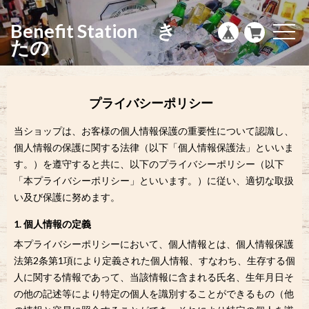
g
l
Benefit Station き
e
t
n
o
たの
a
g
v
g
i
l
g
e
a
n
t
プライバシーポリシー
a
i
v
o
i
当ショップは、お客様の個人情報保護の重要性について認識し、
n
g
a
個人情報の保護に関する法律（以下「個人情報保護法」といいま
t
す。）を遵守すると共に、以下のプライバシーポリシー（以下
i
o
「本プライバシーポリシー」といいます。）に従い、適切な取扱
n
い及び保護に努めます。
1. 個人情報の定義
本プライバシーポリシーにおいて、個人情報とは、個人情報保護
法第2条第1項により定義された個人情報、すなわち、生存する個
人に関する情報であって、当該情報に含まれる氏名、生年月日そ
の他の記述等により特定の個人を識別することができるもの（他