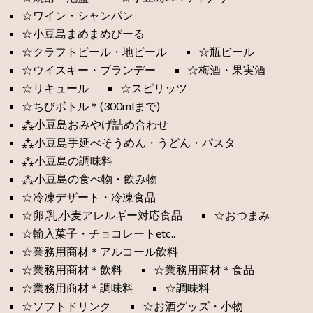
☆ワイン・シャンパン
☆小豆島まめまめびーる
☆クラフトビール・地ビール
☆瓶ビール
☆ウイスキー・ブランデー
☆梅酒・果実酒
☆リキュール
☆スピリッツ
☆ちびボトル＊(300mlまで)
⁂小豆島おみやげ詰め合わせ
⁂小豆島手延べそうめん・うどん・パスタ
⁂小豆島の調味料
⁂小豆島の食べ物・飲み物
☆冷凍デザート・冷凍食品
☆卵,乳,小麦アレルギー対応食品
☆おつまみ
☆輸入菓子・チョコレートetc..
☆業務用商材＊アルコール飲料
☆業務用商材＊飲料
☆業務用商材＊食品
☆業務用商材＊調味料
☆調味料
☆ソフトドリンク
☆お酒グッズ・小物