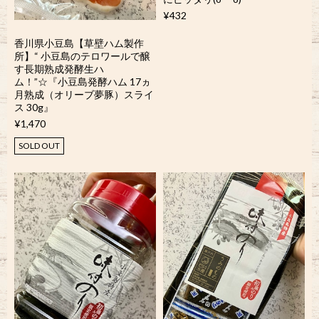
¥432
香川県小豆島【草壁ハム製作
所】“ 小豆島のテロワールで醸
す長期熟成発酵生ハ
ム！”☆『小豆島発酵ハム 17ヵ
月熟成（オリーブ夢豚）スライ
ス 30g』
¥1,470
SOLD OUT