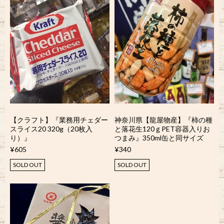
【クラフト】『業務用チェダー
神奈川県【龍屋物産】『柿の種
スライス20 320g（20枚入
と落花生120ｇPET容器入りお
り）』
つまみ』350ml缶と同サイズ
¥605
¥340
SOLD OUT
SOLD OUT