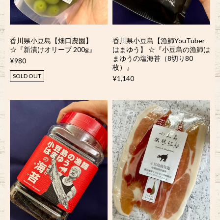
香川県小豆島【畑口農園】
香川県小豆島【漁師YouTuber
☆『新漬けオリーブ 200g』
はまゆう】 ☆『小豆島の漁師は
まゆうの塩海苔（8切り80
¥980
枚）』
SOLD OUT
¥1,140