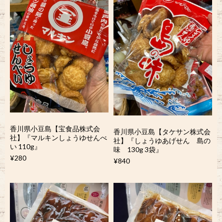
香川県小豆島【宝食品株式会
香川県小豆島【タケサン株式会
社】『マルキンしょうゆせんべ
社】『しょうゆあげせん 島の
い 110g』
味 130g 3袋』
¥280
¥840