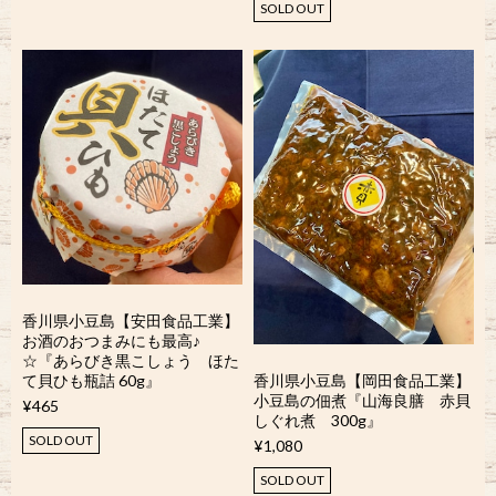
SOLD OUT
香川県小豆島【安田食品工業】
お酒のおつまみにも最高♪
☆『あらびき黒こしょう ほた
香川県小豆島【岡田食品工業】
て貝ひも瓶詰 60g』
小豆島の佃煮『山海良膳 赤貝
¥465
しぐれ煮 300g』
SOLD OUT
¥1,080
SOLD OUT