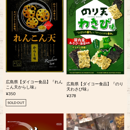
広島県【ダイコー食品】『れん
広島県【ダイコー食品】『のり
こん天からし味』
天わさび味』
¥350
¥378
SOLD OUT