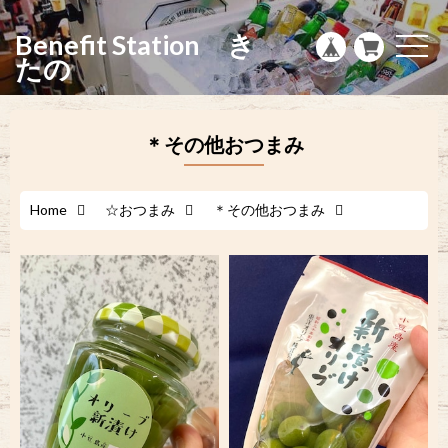
g
l
Benefit Station き
e
t
n
o
たの
a
g
v
g
i
l
g
e
a
n
＊その他おつまみ
t
a
i
v
o
i
n
g
a
Home
☆おつまみ
＊その他おつまみ
t
i
o
n