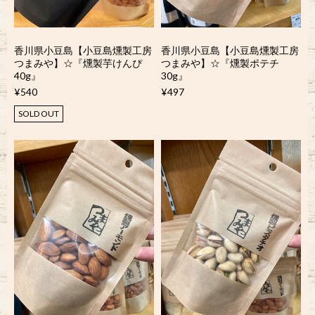
香川県小豆島【小豆島燻製工房
香川県小豆島【小豆島燻製工房
つまみや】☆『燻製芋けんぴ
つまみや】☆『燻製ポテチ
40g』
30g』
¥540
¥497
SOLD OUT