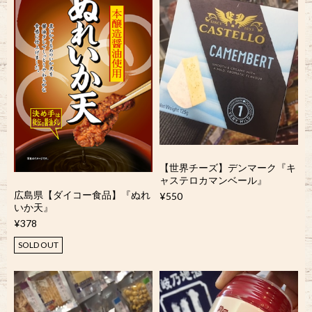
【世界チーズ】デンマーク『キ
ャステロカマンベール』
広島県【ダイコー食品】『ぬれ
¥550
いか天』
¥378
SOLD OUT