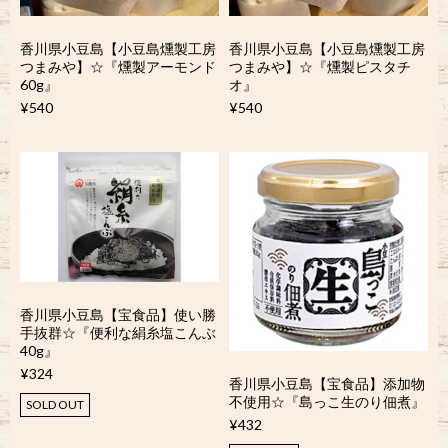
香川県小豆島【小豆島燻製工房
香川県小豆島【小豆島燻製工房
つまみや】☆『燻製アーモンド
つまみや】☆『燻製ピスタチ
60g』
オ』
¥540
¥540
香川県小豆島【宝食品】使い勝
手抜群☆『便利な絹糸塩こんぶ
40g』
¥324
香川県小豆島【宝食品】添加物
不使用☆『島っこ生のり佃煮』
SOLD OUT
¥432