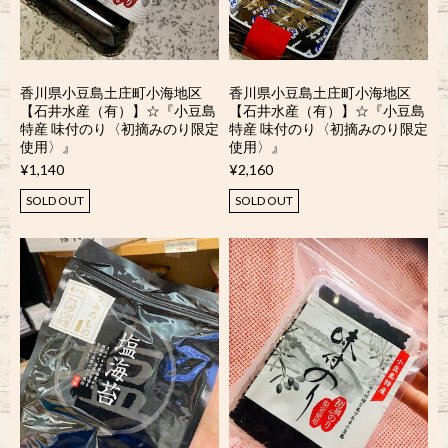
香川県小豆島土庄町小海地区
香川県小豆島土庄町小海地区
【石井水産（有）】☆『小豆島
【石井水産（有）】☆『小豆島
特産 味付のり〈初摘みのり限定
特産 味付のり〈初摘みのり限定
使用〉』
使用〉』
¥1,140
¥2,160
SOLD OUT
SOLD OUT