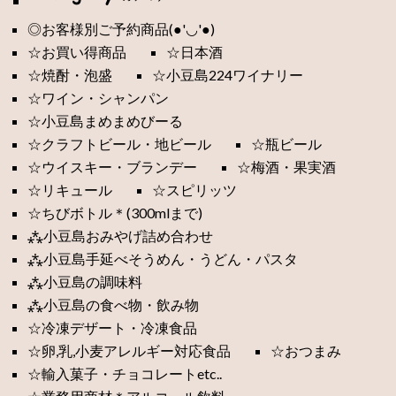
◎お客様別ご予約商品(●'◡'●)
☆お買い得商品
☆日本酒
☆焼酎・泡盛
☆小豆島224ワイナリー
☆ワイン・シャンパン
☆小豆島まめまめびーる
☆クラフトビール・地ビール
☆瓶ビール
☆ウイスキー・ブランデー
☆梅酒・果実酒
☆リキュール
☆スピリッツ
☆ちびボトル＊(300mlまで)
⁂小豆島おみやげ詰め合わせ
⁂小豆島手延べそうめん・うどん・パスタ
⁂小豆島の調味料
⁂小豆島の食べ物・飲み物
☆冷凍デザート・冷凍食品
☆卵,乳,小麦アレルギー対応食品
☆おつまみ
☆輸入菓子・チョコレートetc..