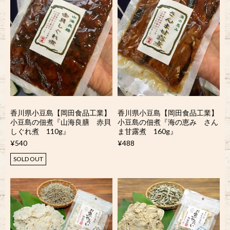
香川県小豆島【岡田食品工業】
香川県小豆島【岡田食品工業】
小豆島の佃煮『山海良膳 赤貝
小豆島の佃煮『海の恵み さん
しぐれ煮 110g』
ま甘露煮 160g』
¥540
¥488
SOLD OUT