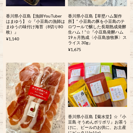
香川県小豆島【漁師YouTuber
香川県小豆島【草壁ハム製作
はまゆう】 ☆『小豆島の漁師は
所】“ 小豆島の豚を小豆島のテ
まゆうの味付け海苔（8切り80
ロワールで醸した長期熟成発酵
枚）』
生ハム！”☆『小豆島発酵ハム
19ヵ月熟成〈小豆島放牧豚〉ス
¥1,140
ライス 30g』
¥1,675
香川県小豆島【菊水堂】☆『小
豆島 そうめんポリポリ』お茶う
けに、ビールのお供に、お土産
にピッタリ(o^^o)