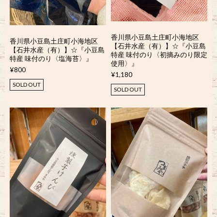
香川県小豆島土庄町小海地区
香川県小豆島土庄町小海地区
【石井水産（有）】☆『小豆島
【石井水産（有）】☆『小豆島
特産 味付のり〈初摘みのり限定
特産 味付のり〈塩海苔〉』
使用〉』
¥800
¥1,180
SOLD OUT
SOLD OUT