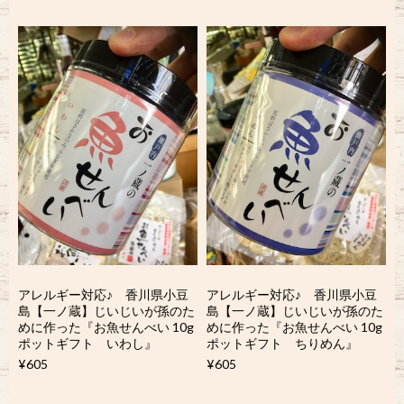
アレルギー対応♪ 香川県小豆
アレルギー対応♪ 香川県小豆
島【一ノ蔵】じいじいが孫のた
島【一ノ蔵】じいじいが孫のた
めに作った『お魚せんべい 10g
めに作った『お魚せんべい 10g
ポットギフト いわし』
ポットギフト ちりめん』
¥605
¥605