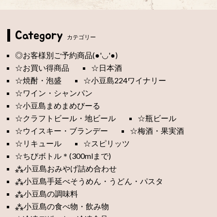
Category
カテゴリー
◎お客様別ご予約商品(●'◡'●)
☆お買い得商品
☆日本酒
☆焼酎・泡盛
☆小豆島224ワイナリー
☆ワイン・シャンパン
☆小豆島まめまめびーる
☆クラフトビール・地ビール
☆瓶ビール
☆ウイスキー・ブランデー
☆梅酒・果実酒
☆リキュール
☆スピリッツ
☆ちびボトル＊(300mlまで)
⁂小豆島おみやげ詰め合わせ
⁂小豆島手延べそうめん・うどん・パスタ
⁂小豆島の調味料
⁂小豆島の食べ物・飲み物