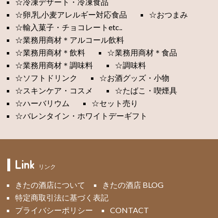
☆冷凍デザート・冷凍食品
☆卵,乳,小麦アレルギー対応食品
☆おつまみ
☆輸入菓子・チョコレートetc..
☆業務用商材＊アルコール飲料
☆業務用商材＊飲料
☆業務用商材＊食品
☆業務用商材＊調味料
☆調味料
☆ソフトドリンク
☆お酒グッズ・小物
☆スキンケア・コスメ
☆たばこ・喫煙具
☆ハーバリウム
☆セット売り
☆バレンタイン・ホワイトデーギフト
Link
リンク
きたの酒店について
きたの酒店 BLOG
特定商取引法に基づく表記
プライバシーポリシー
CONTACT