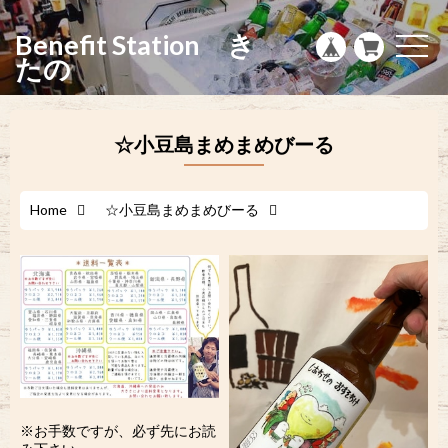
g
l
Benefit Station き
e
t
n
o
たの
a
g
v
g
i
l
g
e
a
n
☆小豆島まめまめびーる
t
a
i
v
o
i
n
g
a
Home
☆小豆島まめまめびーる
t
i
o
n
※お手数ですが、必ず先にお読