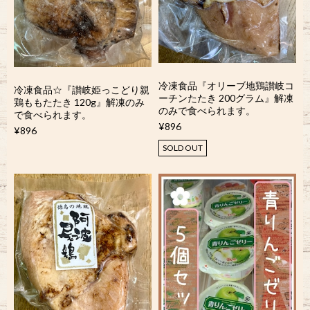
冷凍食品『オリーブ地鶏讃岐コ
冷凍食品☆『讃岐姫っこどり親
ーチンたたき 200グラム』解凍
鶏ももたたき 120g』解凍のみ
のみで食べられます。
で食べられます。
¥896
¥896
SOLD OUT