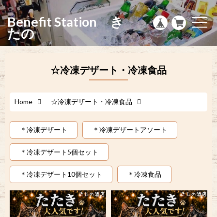
g
l
Benefit Station き
e
t
n
o
たの
a
g
v
g
i
l
g
e
a
n
☆冷凍デザート・冷凍食品
t
a
i
v
o
i
n
g
a
Home
☆冷凍デザート・冷凍食品
t
i
o
＊冷凍デザート
＊冷凍デザートアソート
n
＊冷凍デザート5個セット
＊冷凍デザート10個セット
＊冷凍食品