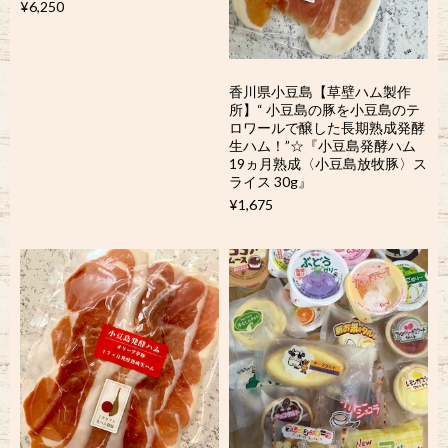
¥6,250
香川県小豆島【草壁ハム製作
所】“ 小豆島の豚を小豆島のテ
ロワールで醸した長期熟成発酵
生ハム！”☆『小豆島発酵ハム
19ヵ月熟成〈小豆島放牧豚〉ス
ライス 30g』
¥1,675