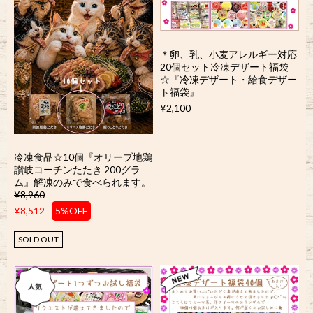
＊卵、乳、小麦アレルギー対応
20個セット冷凍デザート福袋
☆『冷凍デザート・給食デザー
ト福袋』
¥2,100
冷凍食品☆10個『オリーブ地鶏
讃岐コーチンたたき 200グラ
ム』解凍のみで食べられます。
¥8,960
¥8,512
5%OFF
SOLD OUT