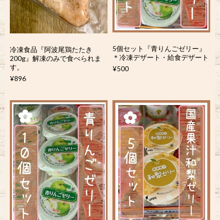
5個セット『青りんごゼリー』
冷凍食品『阿波尾鶏たたき
＊冷凍デザート・給食デザート
200g』解凍のみで食べられま
す。
¥500
¥896