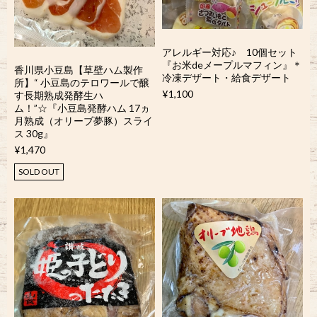
アレルギー対応♪ 10個セット
『お米deメープルマフィン』＊
香川県小豆島【草壁ハム製作
冷凍デザート・給食デザート
所】“ 小豆島のテロワールで醸
¥1,100
す長期熟成発酵生ハ
ム！”☆『小豆島発酵ハム 17ヵ
月熟成（オリーブ夢豚）スライ
ス 30g』
¥1,470
SOLD OUT