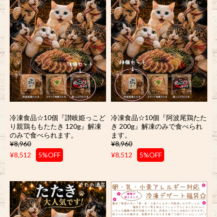
冷凍食品☆10個『讃岐姫っこど
冷凍食品☆10個『阿波尾鶏たた
り親鶏ももたたき 120g』解凍
き 200g』解凍のみで食べられ
のみで食べられます。
ます。
¥8,960
¥8,960
¥8,512
5%OFF
¥8,512
5%OFF