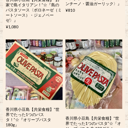
ンチーノ・醤油ガーリック〉』
家で島イタリアン！”☆『島の
パスタソース〈ボロネーゼ（ミ
¥810
ートソース）・ジェノベー
ゼ〉』
¥1,080
香川県小豆島【共栄食糧】“世
界でたった1つのパス
香川県小豆島【共栄食糧】“世
タ！”☆『オリーブパスタ
界でたった1つのパスタ”☆『オ
180g』