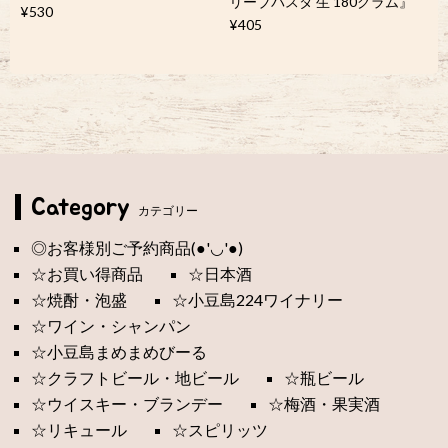
リーブパスタ 生 180グラム』
¥530
¥405
Category
カテゴリー
◎お客様別ご予約商品(●'◡'●)
☆お買い得商品
☆日本酒
☆焼酎・泡盛
☆小豆島224ワイナリー
☆ワイン・シャンパン
☆小豆島まめまめびーる
☆クラフトビール・地ビール
☆瓶ビール
☆ウイスキー・ブランデー
☆梅酒・果実酒
☆リキュール
☆スピリッツ