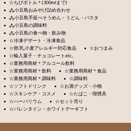
☆ちびボトル＊(300mlまで)
⁂小豆島おみやげ詰め合わせ
⁂小豆島手延べそうめん・うどん・パスタ
⁂小豆島の調味料
⁂小豆島の食べ物・飲み物
☆冷凍デザート・冷凍食品
☆卵,乳,小麦アレルギー対応食品
☆おつまみ
☆輸入菓子・チョコレートetc..
☆業務用商材＊アルコール飲料
☆業務用商材＊飲料
☆業務用商材＊食品
☆業務用商材＊調味料
☆調味料
☆ソフトドリンク
☆お酒グッズ・小物
☆スキンケア・コスメ
☆たばこ・喫煙具
☆ハーバリウム
☆セット売り
☆バレンタイン・ホワイトデーギフト