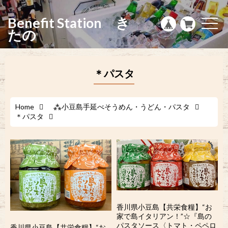
g
l
Benefit Station き
e
t
n
o
たの
a
g
v
g
i
l
g
e
a
n
＊パスタ
t
a
i
v
o
i
n
g
a
Home
⁂小豆島手延べそうめん・うどん・パスタ
t
＊パスタ
i
o
n
香川県小豆島【共栄食糧】“お
家で島イタリアン！”☆『島の
パスタソース〈トマト・ペペロ
香川県小豆島【共栄食糧】“お