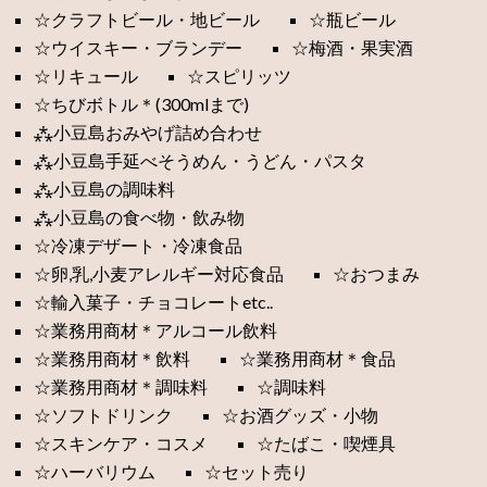
☆クラフトビール・地ビール
☆瓶ビール
☆ウイスキー・ブランデー
☆梅酒・果実酒
☆リキュール
☆スピリッツ
☆ちびボトル＊(300mlまで)
⁂小豆島おみやげ詰め合わせ
⁂小豆島手延べそうめん・うどん・パスタ
⁂小豆島の調味料
⁂小豆島の食べ物・飲み物
☆冷凍デザート・冷凍食品
☆卵,乳,小麦アレルギー対応食品
☆おつまみ
☆輸入菓子・チョコレートetc..
☆業務用商材＊アルコール飲料
☆業務用商材＊飲料
☆業務用商材＊食品
☆業務用商材＊調味料
☆調味料
☆ソフトドリンク
☆お酒グッズ・小物
☆スキンケア・コスメ
☆たばこ・喫煙具
☆ハーバリウム
☆セット売り