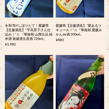
令和7BYしぼりたて！愛媛県
愛媛県【近藤酒造】“愛あるリ
【近藤酒造】“宇高育子さん仕
キュール！”☆『華姫桜 愛媛み
込み！”☆ 『華姫桜 山廃仕込 純
かんde酒 300ml』
米酒 無濾過生原酒 720ml』
¥880
¥1,980