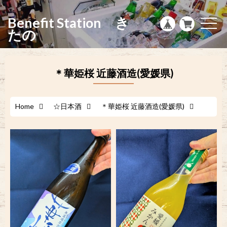
g
l
Benefit Station き
e
t
n
o
たの
a
g
v
g
i
l
g
e
a
n
＊華姫桜 近藤酒造(愛媛県)
t
a
i
v
o
i
n
g
a
Home
☆日本酒
＊華姫桜 近藤酒造(愛媛県)
t
i
o
n