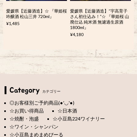
愛媛県【近藤酒造】☆ 『華姫桜
愛媛県【近藤酒造】“宇高育子
吟醸酒 松山三井 720ml』
さん初仕込み！”☆ 『華姫桜 山
廃仕込 純米酒 無濾過生原酒
¥1,485
1800ml』
¥4,180
Category
カテゴリー
◎お客様別ご予約商品(●'◡'●)
☆お買い得商品
☆日本酒
☆焼酎・泡盛
☆小豆島224ワイナリー
☆ワイン・シャンパン
☆小豆島まめまめびーる