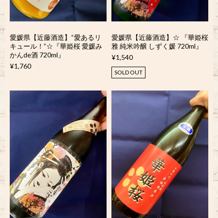
愛媛県【近藤酒造】“愛あるリ
愛媛県【近藤酒造】☆ 『華姫桜
キュール！”☆『華姫桜 愛媛み
雅 純米吟醸 しずく媛 720ml』
かんde酒 720ml』
¥1,540
¥1,760
SOLD OUT