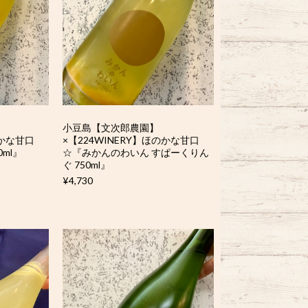
小豆島【文次郎農園】
のかな甘口
×【224WINERY】ほのかな甘口
ml』
☆『みかんのわいん すぱーくりん
ぐ 750ml』
¥4,730