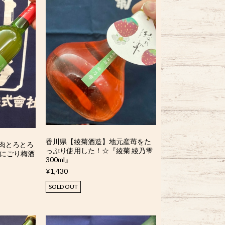
香川県【綾菊酒造】地元産苺をた
肉とろとろ
っぷり使用した！☆『綾菊 綾乃雫
熟にごり梅酒
300ml』
¥1,430
SOLD OUT