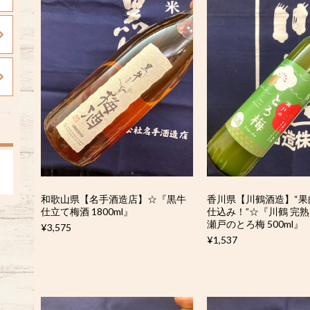
和歌山県【名手酒造店】☆『黒牛
香川県【川鶴酒造】“果
仕立て梅酒 1800ml』
仕込み！”☆『川鶴 完
瀬戸のとろ梅 500ml』
¥3,575
¥1,537