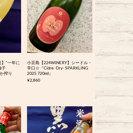
】“一年に
小豆島【224WINERY】シードル・
柚子
辛口☆『Cidre -Dry- SPARKLING
らか搾り
2025 720ml』
¥2,860