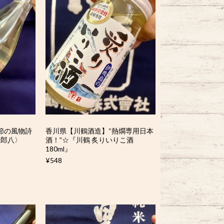
節の風物詩
香川県【川鶴酒造】“熱燗専用日本
五郎八〉
酒！”☆『川鶴 炙りいりこ酒
180ml』
¥548