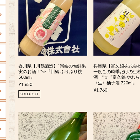
香川県【川鶴酒造】“讃岐の旬鮮果
兵庫県【富久錦株式会社
実のお酒！”☆『川鶴 ぷりぷり桃
一度この時季だけの生
500ml』
酒！”☆『富久錦 やわ
〈生〉柚子酒 720ml』
¥1,650
¥1,760
SOLD OUT