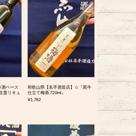
本酒ベース
和歌山県【名手酒造店】☆『黒牛
 生姜リキュ
仕立て梅酒 720ml』
¥1,782