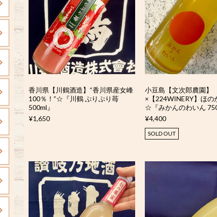
香川県【川鶴酒造】“香川県産女峰
小豆島【文次郎農園】
100％！”☆『川鶴 ぷりぷり苺
×【224WINERY】ほ
500ml』
☆『みかんのわいん 750
¥1,650
¥4,400
SOLD OUT