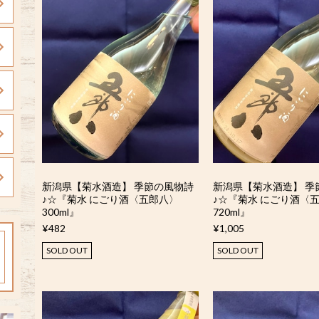
新潟県【菊水酒造】 季節の風物詩
新潟県【菊水酒造】 季
♪☆『菊水 にごり酒〈五郎八〉
♪☆『菊水 にごり酒〈
300ml』
720ml』
¥482
¥1,005
SOLD OUT
SOLD OUT