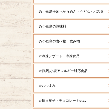
⁂小豆島手延べそうめん・うどん・パスタ
⁂小豆島の調味料
⁂小豆島の食べ物・飲み物
☆冷凍デザート・冷凍食品
☆卵,乳,小麦アレルギー対応食品
☆おつまみ
☆輸入菓子・チョコレートetc..