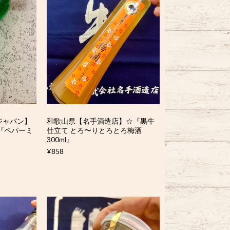
ジャパン】
和歌山県【名手酒造店】☆『黒牛
『ペパーミ
仕立て とろ〜りとろとろ梅酒
』
300ml』
¥858