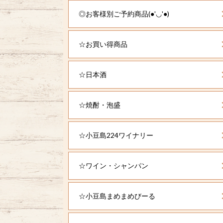
◎お客様別ご予約商品(●'◡'●)
☆お買い得商品
☆日本酒
☆焼酎・泡盛
☆小豆島224ワイナリー
☆ワイン・シャンパン
☆小豆島まめまめびーる