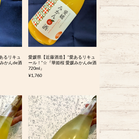
あるリキュ
愛媛県【近藤酒造】“愛あるリキュ
みかんde酒
ール！”☆『華姫桜 愛媛みかんde酒
720ml』
¥1,760