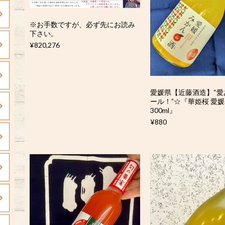
※お手数ですが、必ず先にお読み
下さい。
¥820,276
愛媛県【近藤酒造】“愛
ール！”☆『華姫桜 愛媛
300ml』
¥880