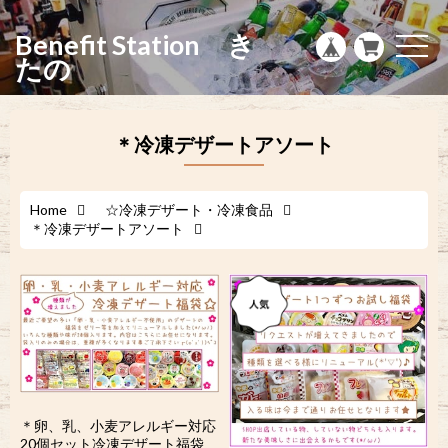
g
l
Benefit Station き
e
t
n
o
たの
a
g
v
g
i
l
g
e
a
n
＊冷凍デザートアソート
t
a
i
v
o
i
n
g
a
Home
☆冷凍デザート・冷凍食品
t
＊冷凍デザートアソート
i
o
n
＊卵、乳、小麦アレルギー対応
20個セット冷凍デザート福袋