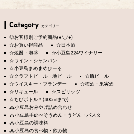
Category
カテゴリー
◎お客様別ご予約商品(●'◡'●)
☆お買い得商品
☆日本酒
☆焼酎・泡盛
☆小豆島224ワイナリー
☆ワイン・シャンパン
☆小豆島まめまめびーる
☆クラフトビール・地ビール
☆瓶ビール
☆ウイスキー・ブランデー
☆梅酒・果実酒
☆リキュール
☆スピリッツ
☆ちびボトル＊(300mlまで)
⁂小豆島おみやげ詰め合わせ
⁂小豆島手延べそうめん・うどん・パスタ
⁂小豆島の調味料
⁂小豆島の食べ物・飲み物