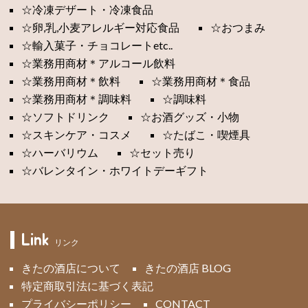
☆冷凍デザート・冷凍食品
☆卵,乳,小麦アレルギー対応食品
☆おつまみ
☆輸入菓子・チョコレートetc..
☆業務用商材＊アルコール飲料
☆業務用商材＊飲料
☆業務用商材＊食品
☆業務用商材＊調味料
☆調味料
☆ソフトドリンク
☆お酒グッズ・小物
☆スキンケア・コスメ
☆たばこ・喫煙具
☆ハーバリウム
☆セット売り
☆バレンタイン・ホワイトデーギフト
Link
リンク
きたの酒店について
きたの酒店 BLOG
特定商取引法に基づく表記
プライバシーポリシー
CONTACT