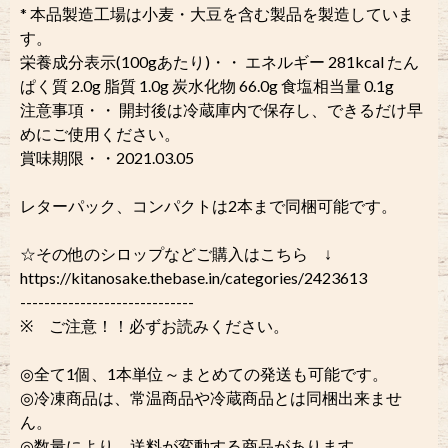
* 本品製造工場は小麦・大豆を含む製品を製造していま
す。
栄養成分表示(100gあたり)・・ エネルギー 281kcal たん
ぱく質 2.0g 脂質 1.0g 炭水化物 66.0g 食塩相当量 0.1g
注意事項・・ 開封後は冷蔵庫内で保存し、できるだけ早
めにご使用ください。
賞味期限・・2021.03.05
レターパック、コンパクトは2本まで同梱可能です。
☆その他のシロップなどご購入はこちら ↓
https://kitanosake.thebase.in/categories/2423613
-----------------------------
※ ご注意！！必ずお読みください。
◎全て1個、1本単位～まとめての発送も可能です。
◎冷凍商品は、常温商品や冷蔵商品とは同梱出来ませ
ん。
◎数量により、送料が変動する商品があります。