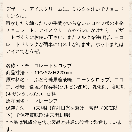
デザート、アイスクリームに。ミルクを注いでチョコド
リンクに。
溶かしたり練ったりの手間がいらないシロップ状の本格
チョコレート。アイスクリームやパンにかけたり、デザ
ートづくりにお使い下さい。またミルクを注げばチョコ
レートドリンクが簡単に出来上がります。ホットまたは
アイスでどうぞ。
名称・・チョコレートシロップ
商品寸法・・110×52×H220mm
原材料名・・ぶどう糖果糖液糖、コーンシロップ、ココ
ア、砂糖、食塩／保存料(ソルビン酸K)、乳化剤、増粘剤
(キサンタンガム)、香料
原産国名・・マレーシア
保存方法・・(未開封)直射日光を避け、常温（30℃以
下）で保存賞味期限(未開封時)
* 本品は乳成分を含む製品と共通の設備で製造していま
す。