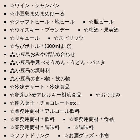
☆ワイン・シャンパン
☆小豆島まめまめびーる
☆クラフトビール・地ビール
☆瓶ビール
☆ウイスキー・ブランデー
☆梅酒・果実酒
☆リキュール
☆スピリッツ
☆ちびボトル＊(300mlまで)
⁂小豆島おみやげ詰め合わせ
⁂小豆島手延べそうめん・うどん・パスタ
⁂小豆島の調味料
⁂小豆島の食べ物・飲み物
☆冷凍デザート・冷凍食品
☆卵,乳,小麦アレルギー対応食品
☆おつまみ
☆輸入菓子・チョコレートetc..
☆業務用商材＊アルコール飲料
☆業務用商材＊飲料
☆業務用商材＊食品
☆業務用商材＊調味料
☆調味料
☆ソフトドリンク
☆お酒グッズ・小物