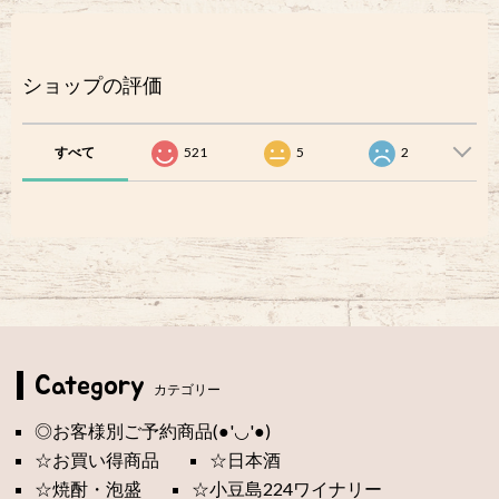
ショップの評価
すべて
521
5
2
Category
カテゴリー
◎お客様別ご予約商品(●'◡'●)
☆お買い得商品
☆日本酒
☆焼酎・泡盛
☆小豆島224ワイナリー