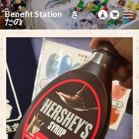
g
l
Benefit Station き
e
t
n
o
たの
a
g
v
g
i
l
g
e
a
n
t
a
i
v
o
i
n
g
a
t
i
o
n