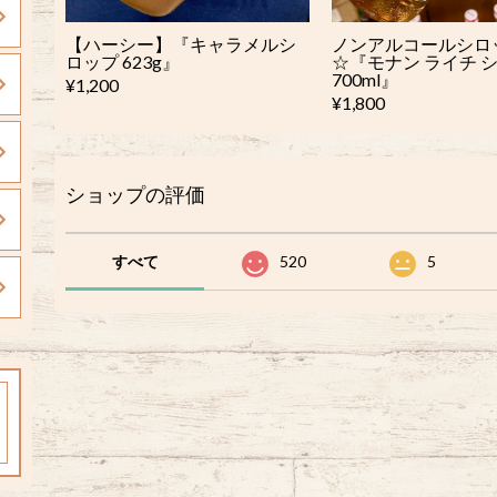
【ハーシー】『キャラメルシ
ノンアルコールシロ
ロップ 623g』
☆『モナン ライチ 
700ml』
¥1,200
¥1,800
ショップの評価
すべて
520
5