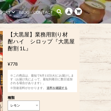
GORY
BLOG
CONTACT
【大黒屋】業務用割り材
酎ハイ シロップ『大黒屋
酎割 1L』
¥778
※この商品は、最短で8月11日(火)にお届けしま
す（お届け先によって、最短到着日に数日追加
される場合があります）。
※別途送料がかかります。
送料を確認する
種類