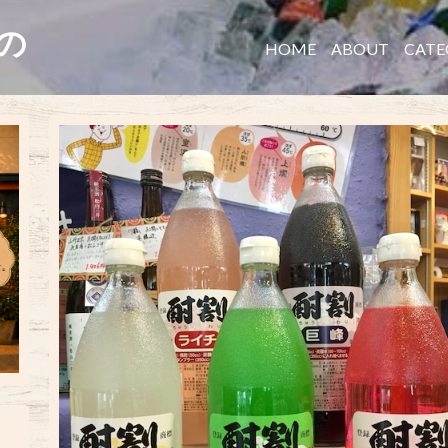
たの
HOME
ABOUT
CATE