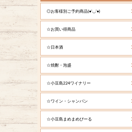
◎お客様別ご予約商品(●'◡'●)
☆お買い得商品
☆日本酒
☆焼酎・泡盛
☆小豆島224ワイナリー
☆ワイン・シャンパン
☆小豆島まめまめびーる