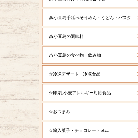
⁂小豆島手延べそうめん・うどん・パスタ
⁂小豆島の調味料
⁂小豆島の食べ物・飲み物
☆冷凍デザート・冷凍食品
☆卵,乳,小麦アレルギー対応食品
☆おつまみ
☆輸入菓子・チョコレートetc..