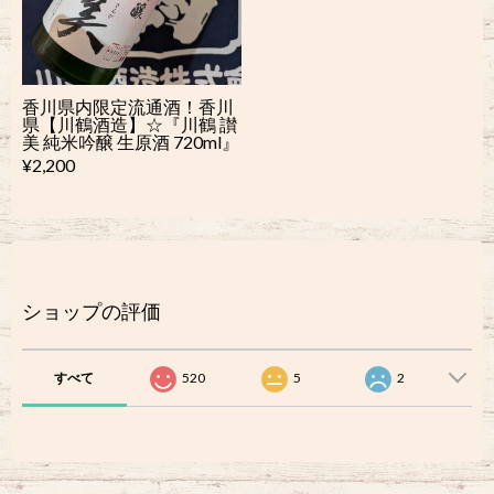
香川県内限定流通酒！香川
県【川鶴酒造】☆『川鶴 讃
美 純米吟醸 生原酒 720ml』
¥2,200
ショップの評価
すべて
520
5
2