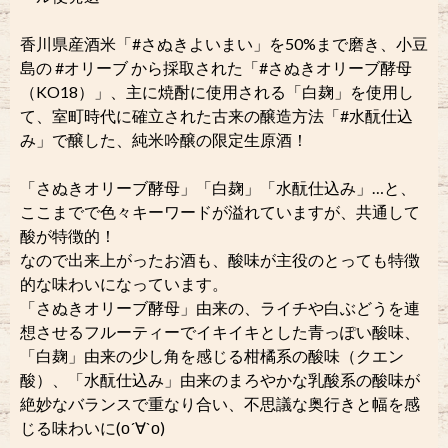
香川県産酒米「#さぬきよいまい」を50%まで磨き、小豆
島の #オリーブ から採取された「#さぬきオリーブ酵母
（KO18）」、主に焼酎に使用される「白麹」を使用し
て、室町時代に確立された古来の醸造方法「#水酛仕込
み」で醸した、純米吟醸の限定生原酒！
「さぬきオリーブ酵母」「白麹」「水酛仕込み」…と、
ここまでで色々キーワードが溢れていますが、共通して
酸が特徴的！
なので出来上がったお酒も、酸味が主役のとっても特徴
的な味わいになっています。
「さぬきオリーブ酵母」由来の、ライチや白ぶどうを連
想させるフルーティーでイキイキとした青っぽい酸味、
「白麹」由来の少し角を感じる柑橘系の酸味（クエン
酸）、「水酛仕込み」由来のまろやかな乳酸系の酸味が
絶妙なバランスで重なり合い、不思議な奥行きと幅を感
じる味わいに(о´∀`о)