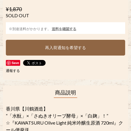
¥1,870
SOLD OUT
※別途送料がかかります。
送料を確認する
再入荷通知を希望する
Save
通報する
商品説明
香川県【川鶴酒造】
“「水酛」×「さぬきオリーブ酵母」×「白麹」！”
☆『KAWATSURU Olive Light 純米吟醸生原酒 720ml』ク
ール便発送