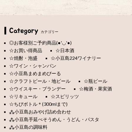
Category
カテゴリー
◎お客様別ご予約商品(●'◡'●)
☆お買い得商品
☆日本酒
☆焼酎・泡盛
☆小豆島224ワイナリー
☆ワイン・シャンパン
☆小豆島まめまめびーる
☆クラフトビール・地ビール
☆瓶ビール
☆ウイスキー・ブランデー
☆梅酒・果実酒
☆リキュール
☆スピリッツ
☆ちびボトル＊(300mlまで)
⁂小豆島おみやげ詰め合わせ
⁂小豆島手延べそうめん・うどん・パスタ
⁂小豆島の調味料