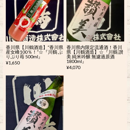
香川県【川鶴酒造】“香川県
香川県内限定流通酒！香川
産女峰100％！”☆『川鶴 ぷ
県【川鶴酒造】☆『川鶴 讃
りぷり苺 500ml』
美 純米吟醸 無濾過原酒
1800ml』
¥1,650
¥4,070