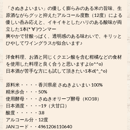
「さぬきよいまい」の優しく膨らみのある米の旨味、生
原酒ながらグッと抑えたアルコール度数（12度）による
優しい呑み応えと、イキイキとしたハリのある酸味が両
立した1本(*´∀`)ウンマー
爽やかで甘酸っぱく、透明感のある味わいで、キリッと
ひやしてワイングラスが似合います♪
洋食料理、お酒と同じくクエン酸を含む柑橘などの食材
を使用した料理と良く合うと思いますよ(o^^o)
日本酒が苦手な方にも試して頂きたい1本d(^_^o)
原料米・・・・香川県産 さぬきよいまい 100%
精米歩合・・・50%
使用酵母・・・さぬきオリーブ酵母（KO18）
日本酒度・・・−19（大甘口）
酸度・・・・・3.8
アルコール分・12度
JANコード・・4961206110640