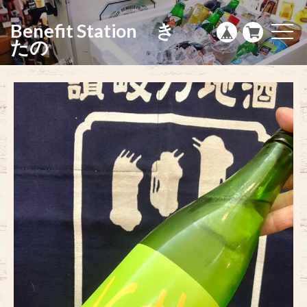
g
l
Benefit Station き
e
t
n
o
たの
a
g
v
g
i
l
g
e
a
n
t
a
i
v
o
i
n
g
a
t
i
o
n