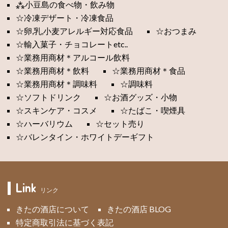
⁂小豆島の食べ物・飲み物
☆冷凍デザート・冷凍食品
☆卵,乳,小麦アレルギー対応食品
☆おつまみ
☆輸入菓子・チョコレートetc..
☆業務用商材＊アルコール飲料
☆業務用商材＊飲料
☆業務用商材＊食品
☆業務用商材＊調味料
☆調味料
☆ソフトドリンク
☆お酒グッズ・小物
☆スキンケア・コスメ
☆たばこ・喫煙具
☆ハーバリウム
☆セット売り
☆バレンタイン・ホワイトデーギフト
Link
リンク
きたの酒店について
きたの酒店 BLOG
特定商取引法に基づく表記