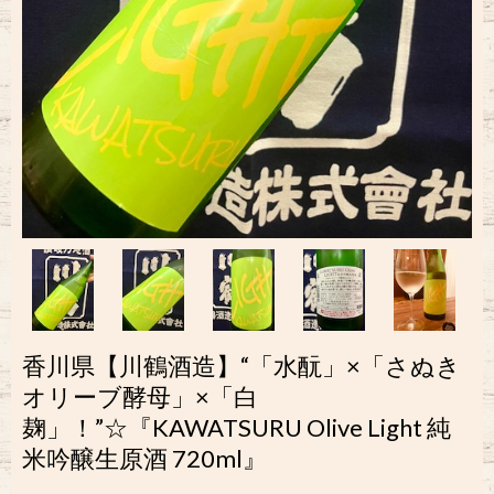
香川県【川鶴酒造】“「水酛」×「さぬき
オリーブ酵母」×「白
麹」！”☆『KAWATSURU Olive Light 純
米吟醸生原酒 720ml』