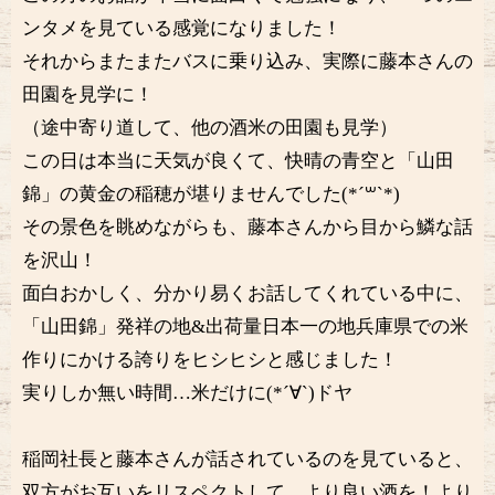
ンタメを見ている感覚になりました！
それからまたまたバスに乗り込み、実際に藤本さんの
田園を見学に！
（途中寄り道して、他の酒米の田園も見学）
この日は本当に天気が良くて、快晴の青空と「山田
錦」の黄金の稲穂が堪りませんでした(*´꒳`*)
その景色を眺めながらも、藤本さんから目から鱗な話
を沢山！
面白おかしく、分かり易くお話してくれている中に、
「山田錦」発祥の地&出荷量日本一の地兵庫県での米
作りにかける誇りをヒシヒシと感じました！
実りしか無い時間…米だけに(*´∀`)ドヤ
稲岡社長と藤本さんが話されているのを見ていると、
双方がお互いをリスペクトして、より良い酒を！より