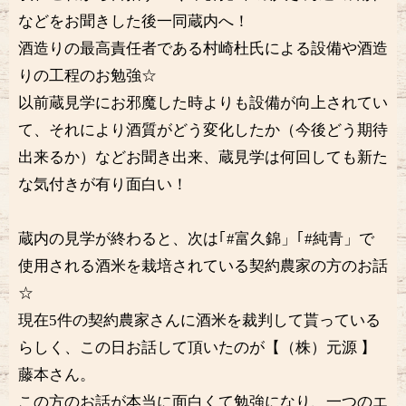
などをお聞きした後一同蔵内へ！
酒造りの最高責任者である村崎杜氏による設備や酒造
りの工程のお勉強☆
以前蔵見学にお邪魔した時よりも設備が向上されてい
て、それにより酒質がどう変化したか（今後どう期待
出来るか）などお聞き出来、蔵見学は何回しても新た
な気付きが有り面白い！
蔵内の見学が終わると、次は｢#富久錦」｢#純青」で
使用される酒米を栽培されている契約農家の方のお話
☆
現在5件の契約農家さんに酒米を裁判して貰っている
らしく、この日お話して頂いたのが【（株）元源 】
藤本さん。
この方のお話が本当に面白くて勉強になり、一つのエ