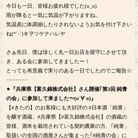
今日も一日、皆様お疲れ様でした(u_u)
雨が降ると一気に気温が下がりますね。
気温差に体調崩したりされないようお気を付け下さい
ね(*´-`)キヲツケナハレヤ
さぁ先日、僕は珍しく丸一日お店を留守にさせて頂
き、ある会に参加してきましたー！
とっても有意義で実りのある一日でしたのでご報告☆
−−−−−−−
⚫︎
『兵庫県【富久錦株式会社】さん開催｢第3回 純青
の会」に参加して来ました〜(о´∀`о)』
【#きたの】のお客様にも大好評の #日本酒「純青」
を醸す酒蔵、#兵庫県【#富久錦株式会社】の酒蔵の
皆様、酒米を栽培されている契約農家の方、｢純青」
取扱いの全国の酒屋さんが集まった｢#純青の会」に