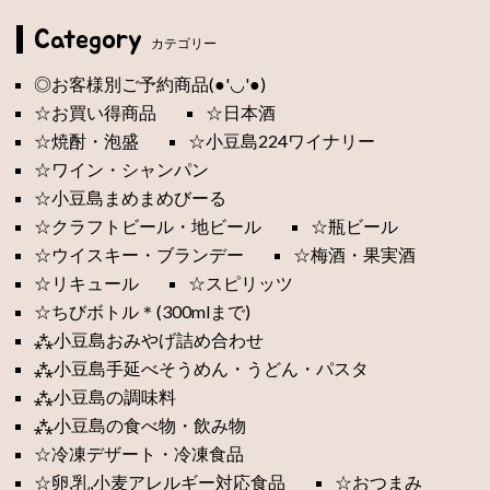
Category
カテゴリー
◎お客様別ご予約商品(●'◡'●)
☆お買い得商品
☆日本酒
☆焼酎・泡盛
☆小豆島224ワイナリー
☆ワイン・シャンパン
☆小豆島まめまめびーる
☆クラフトビール・地ビール
☆瓶ビール
☆ウイスキー・ブランデー
☆梅酒・果実酒
☆リキュール
☆スピリッツ
☆ちびボトル＊(300mlまで)
⁂小豆島おみやげ詰め合わせ
⁂小豆島手延べそうめん・うどん・パスタ
⁂小豆島の調味料
⁂小豆島の食べ物・飲み物
☆冷凍デザート・冷凍食品
☆卵,乳,小麦アレルギー対応食品
☆おつまみ