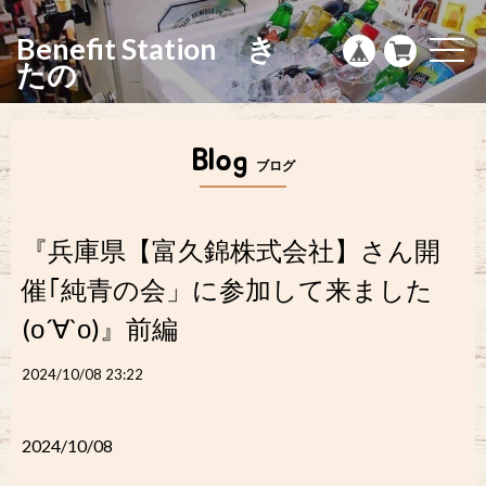
g
l
Benefit Station き
e
t
n
o
たの
a
g
v
g
i
l
g
e
a
n
Blog
t
a
ブログ
i
v
o
i
n
g
a
t
『兵庫県【富久錦株式会社】さん開
i
o
催｢純青の会」に参加して来ました
n
(о´∀`о)』前編
2024/10/08 23:22
2024/10/08