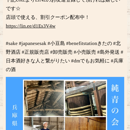
です☆
店頭で使える、割引クーポン配布中！
https://lin.ee/d1Es3V4w
#sake #japanesesak #小豆島 #benefitstationきたの #北
野酒店 #正規販売店 #卸売販売 #小売販売 #島外発送 #
日本酒好きな人と繋がりたい #dmでもお気軽に #兵庫
の酒