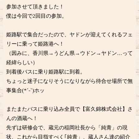
参加させて頂きました！
僕は今回で2回目の参加。
姫路駅で集合だったので、ヤドンが迎えてくれるフェ
リーに乗って姫路港へ！
（因みに、香川県→うどん県→ウドン→ヤドン…って
経緯らしい）
到着後バスに乗り姫路駅に到着。
ちょっと迷子になりそうになりながら待合せ場所で無
事集合(*´-`)ホッ
またまたバスに乗り込み全員で【富久錦株式会社】さ
んの酒蔵へ！
先ずは研修会で、蔵元の稲岡社長から「純青」の現
状、これから目指すべく｢純青」、蔵人さん達の紹介