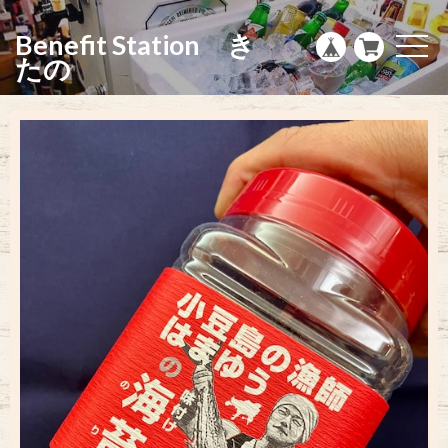
g
l
Benefit Station き
e
t
n
o
たの
a
g
v
g
i
l
g
e
a
n
t
a
i
v
o
i
n
g
a
t
i
o
n