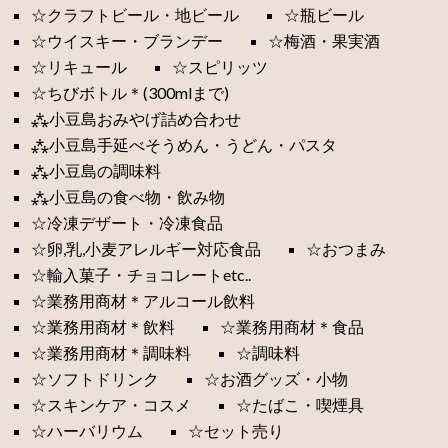
☆クラフトビール・地ビール
☆瓶ビール
☆ウイスキー・ブランデー
☆梅酒・果実酒
☆リキュール
☆スピリッツ
☆ちびボトル＊(300mlまで)
⁂小豆島おみやげ詰め合わせ
⁂小豆島手延べそうめん・うどん・パスタ
⁂小豆島の調味料
⁂小豆島の食べ物・飲み物
☆冷凍デザート・冷凍食品
☆卵,乳,小麦アレルギー対応食品
☆おつまみ
☆輸入菓子・チョコレートetc..
☆業務用商材＊アルコール飲料
☆業務用商材＊飲料
☆業務用商材＊食品
☆業務用商材＊調味料
☆調味料
☆ソフトドリンク
☆お酒グッズ・小物
☆スキンケア・コスメ
☆たばこ・喫煙具
☆ハーバリウム
☆セット売り