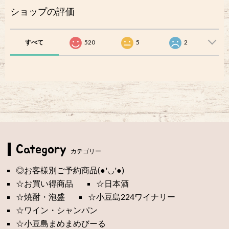
ショップの評価
すべて
520
5
2
Category
カテゴリー
◎お客様別ご予約商品(●'◡'●)
☆お買い得商品
☆日本酒
☆焼酎・泡盛
☆小豆島224ワイナリー
☆ワイン・シャンパン
☆小豆島まめまめびーる