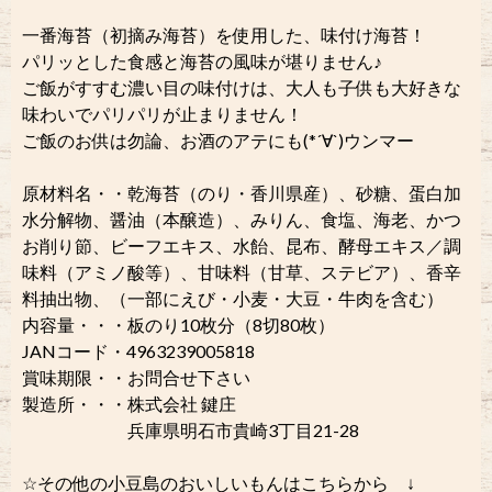
一番海苔（初摘み海苔）を使用した、味付け海苔！
パリッとした食感と海苔の風味が堪りません♪
ご飯がすすむ濃い目の味付けは、大人も子供も大好きな
味わいでパリパリが止まりません！
ご飯のお供は勿論、お酒のアテにも(*´∀`)ウンマー
原材料名・・乾海苔（のり・香川県産）、砂糖、蛋白加
水分解物、醤油（本醸造）、みりん、食塩、海老、かつ
お削り節、ビーフエキス、水飴、昆布、酵母エキス／調
味料（アミノ酸等）、甘味料（甘草、ステビア）、香辛
料抽出物、（一部にえび・小麦・大豆・牛肉を含む）
内容量・・・板のり10枚分（8切80枚）
JANコード・4963239005818
賞味期限・・お問合せ下さい
製造所・・・株式会社 鍵庄
兵庫県明石市貴崎3丁目21-28
☆その他の小豆島のおいしいもんはこちらから ↓