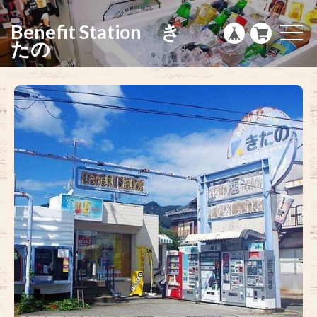
g
l
Benefit Station き
e
t
n
o
たの
a
g
v
g
i
l
g
e
a
n
t
a
i
v
o
i
n
g
a
t
i
o
n