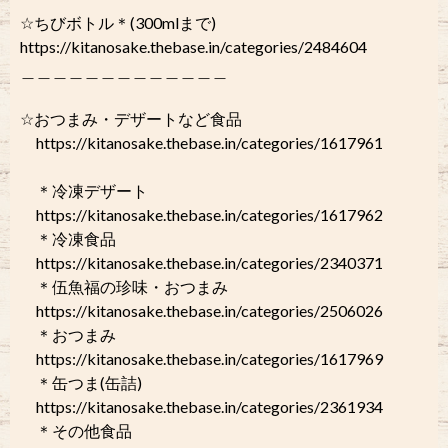
☆ちびボトル＊(300mlまで)
https://kitanosake.thebase.in/categories/2484604
＿＿＿＿＿＿＿＿＿＿＿＿＿
☆おつまみ・デザートなど食品
https://kitanosake.thebase.in/categories/1617961
＊冷凍デザート
https://kitanosake.thebase.in/categories/1617962
＊冷凍食品
https://kitanosake.thebase.in/categories/2340371
＊伍魚福の珍味・おつまみ
https://kitanosake.thebase.in/categories/2506026
＊おつまみ
https://kitanosake.thebase.in/categories/1617969
＊缶つま(缶詰)
https://kitanosake.thebase.in/categories/2361934
＊その他食品