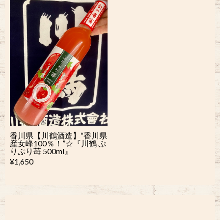
香川県【川鶴酒造】“香川県
産女峰100％！”☆『川鶴 ぷ
りぷり苺 500ml』
¥1,650