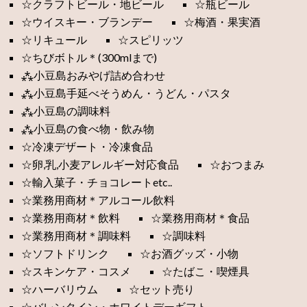
☆クラフトビール・地ビール
☆瓶ビール
☆ウイスキー・ブランデー
☆梅酒・果実酒
☆リキュール
☆スピリッツ
☆ちびボトル＊(300mlまで)
⁂小豆島おみやげ詰め合わせ
⁂小豆島手延べそうめん・うどん・パスタ
⁂小豆島の調味料
⁂小豆島の食べ物・飲み物
☆冷凍デザート・冷凍食品
☆卵,乳,小麦アレルギー対応食品
☆おつまみ
☆輸入菓子・チョコレートetc..
☆業務用商材＊アルコール飲料
☆業務用商材＊飲料
☆業務用商材＊食品
☆業務用商材＊調味料
☆調味料
☆ソフトドリンク
☆お酒グッズ・小物
☆スキンケア・コスメ
☆たばこ・喫煙具
☆ハーバリウム
☆セット売り
☆バレンタイン・ホワイトデーギフト