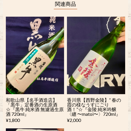
関連商品
和歌山県【名手酒造店】
香川県【西野金陵】“ 春の
「黒牛」定番酒の生原酒
霞の様なうすにごり
☆『黒牛 純米酒 無濾過生原
酒！”☆『金陵 純米吟醸
酒 720ml』
〈纏 〜matoi〜〉720ml』
¥1,800
¥2,000