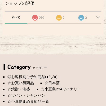
ショップの評価
すべて
520
5
2
Category
カテゴリー
◎お客様別ご予約商品(●'◡'●)
☆お買い得商品
☆日本酒
☆焼酎・泡盛
☆小豆島224ワイナリー
☆ワイン・シャンパン
☆小豆島まめまめびーる