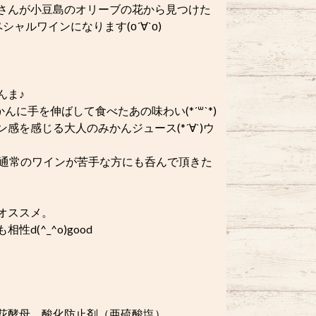
さんが小豆島のオリーブの花から見つけた
ルワインになります(о´∀`о)
んま♪
に手を伸ばして食べたあの味わい(*´꒳`*)
を感じる大人のみかんジュース(*´∀`)ウ
、通常のワインが苦手な方にも呑んで頂きた
オススメ。
(^_^o)good
花酵母、酸化防止剤（亜硫酸塩）