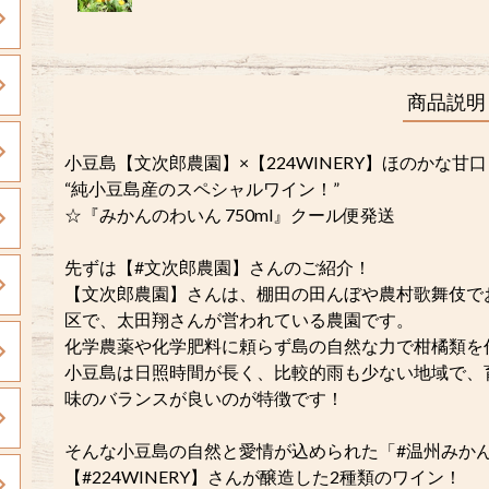
商品説明
小豆島【文次郎農園】×【224WINERY】ほのかな甘口
“純小豆島産のスペシャルワイン！”
☆『みかんのわいん 750ml』クール便発送
先ずは【#文次郎農園】さんのご紹介！
【文次郎農園】さんは、棚田の田んぼや農村歌舞伎で
区で、太田翔さんが営われている農園です。
化学農薬や化学肥料に頼らず島の自然な力で柑橘類を
小豆島は日照時間が長く、比較的雨も少ない地域で、
味のバランスが良いのが特徴です！
そんな小豆島の自然と愛情が込められた「#温州みか
【#224WINERY】さんが醸造した2種類のワイン！