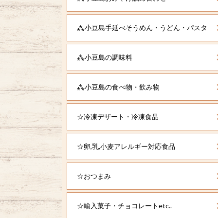
⁂小豆島手延べそうめん・うどん・パスタ
⁂小豆島の調味料
⁂小豆島の食べ物・飲み物
☆冷凍デザート・冷凍食品
☆卵,乳,小麦アレルギー対応食品
☆おつまみ
☆輸入菓子・チョコレートetc..