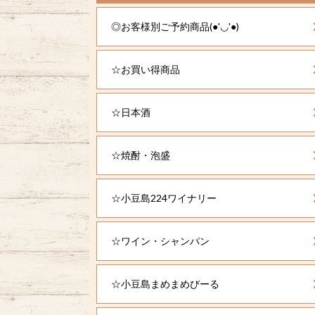
◎お客様別ご予約商品(●'◡'●)
☆お買い得商品
☆日本酒
☆焼酎・泡盛
☆小豆島224ワイナリー
☆ワイン・シャンパン
☆小豆島まめまめびーる