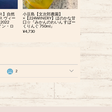
ス】自然
小豆島【文次郎農園】
ス ヴィー
×【224WINERY】ほのかな甘
022
口☆『みかんのわいん すぱー
ワイン・ロ
くりんぐ 750ml』
¥4,730
2