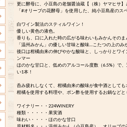
更に酵母に、小豆島の老舗醤油蔵【（株）ヤマヒサ】
「#オリーブの花酵母」を使用した、純小豆島産のスペシャ
白ワイン製法のスティルワイン！
優しい黄色の液色。
香りも、口に入れた時の広がる味わいもみかんそのま
「温州みかん」の優しい甘味と酸味…こたつの上のみかん
後口は柑橘由来の伸びやかな酸味と、しっかりとワイン感
ンマー
ほのかな甘口と、低めのアルコール度数（6.5%）で
い1本！
呑み疲れしなくて、柑橘由来の酸味が食中酒としても
柑橘を使用する料理や、ポン酢を使用するお鍋などとも相性d
ワイナリー・・224WINERY
種類・・・・・果実酒
味わい・・・・ほのかな甘口
原材料名・・・温州みかん（小豆島産）、オリーブの