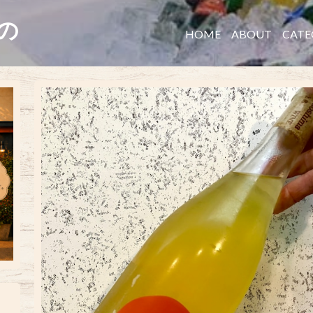
たの
HOME
ABOUT
CATE