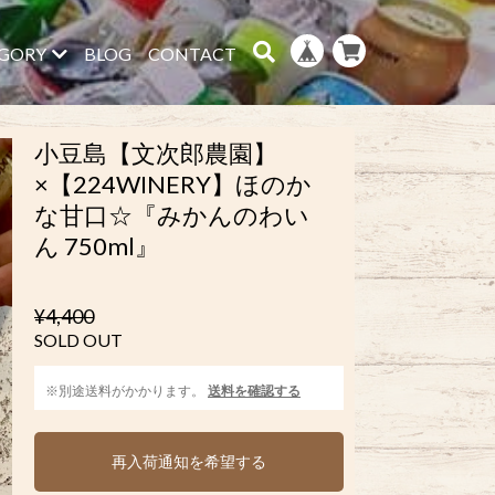
GORY
BLOG
CONTACT
小豆島【文次郎農園】
×【224WINERY】ほのか
な甘口☆『みかんのわい
ん 750ml』
¥4,400
SOLD OUT
※別途送料がかかります。
送料を確認する
再入荷通知を希望する