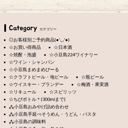
Category
カテゴリー
◎お客様別ご予約商品(●'◡'●)
☆お買い得商品
☆日本酒
☆焼酎・泡盛
☆小豆島224ワイナリー
☆ワイン・シャンパン
☆小豆島まめまめびーる
☆クラフトビール・地ビール
☆瓶ビール
☆ウイスキー・ブランデー
☆梅酒・果実酒
☆リキュール
☆スピリッツ
☆ちびボトル＊(300mlまで)
⁂小豆島おみやげ詰め合わせ
⁂小豆島手延べそうめん・うどん・パスタ
⁂小豆島の調味料