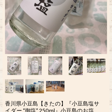
香川県小豆島【きたの】『小豆島塩サ
イダー “御塩” 250ml』小豆島のお塩