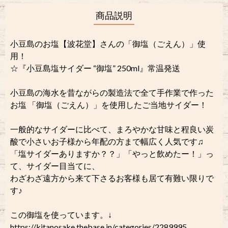
商品説明
小豆島のお塩【波花堂】さんの「御塩（ごえん）」使
用！
☆『小豆島塩サイダー “御塩” 250ml』常温発送
小豆島の海水を昔ながらの製造法で全て手作業で作った
お塩 「御塩（ごえん）」を使用したご当地サイダー！
一般的なサイダーに比べて、まろやかな甘味と程良い炭
酸で小さいお子様から年配の方まで幅広く人気です♫
「塩サイダーありますか？？」「やっと飲めたー！」っ
て、サイダー目当てに、
わざわざ遠方から来て下さるお客様も居て有難い限りで
す♪
この御塩を使っています。↓
https://kitanosake.thebase.in/categories/2289995