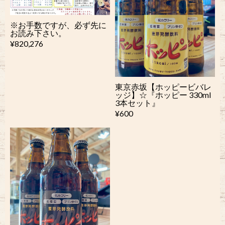
※お手数ですが、必ず先に
お読み下さい。
¥820,276
東京赤坂【ホッピービバレ
ッジ】☆『ホッピー 330ml
3本セット』
¥600