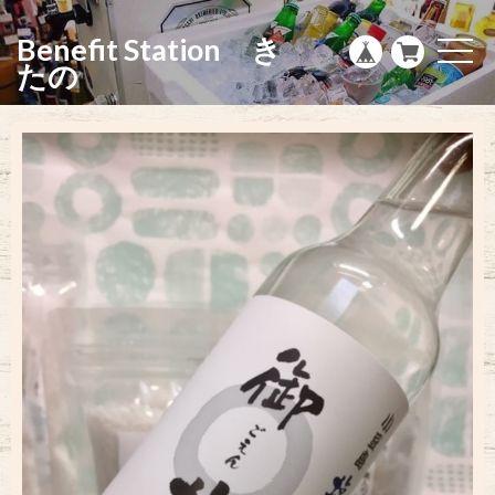
g
l
Benefit Station き
e
t
n
o
たの
a
g
v
g
i
l
g
e
a
n
t
a
i
v
o
i
n
g
a
t
i
o
n