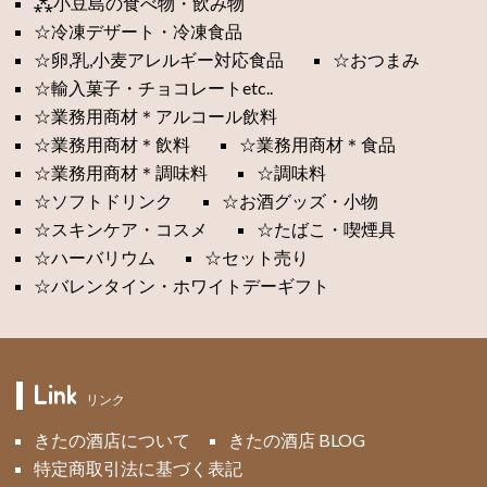
⁂小豆島の食べ物・飲み物
☆冷凍デザート・冷凍食品
☆卵,乳,小麦アレルギー対応食品
☆おつまみ
☆輸入菓子・チョコレートetc..
☆業務用商材＊アルコール飲料
☆業務用商材＊飲料
☆業務用商材＊食品
☆業務用商材＊調味料
☆調味料
☆ソフトドリンク
☆お酒グッズ・小物
☆スキンケア・コスメ
☆たばこ・喫煙具
☆ハーバリウム
☆セット売り
☆バレンタイン・ホワイトデーギフト
Link
リンク
きたの酒店について
きたの酒店 BLOG
特定商取引法に基づく表記