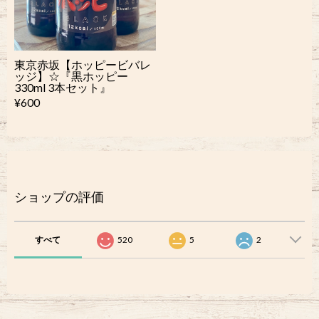
東京赤坂【ホッピービバレ
ッジ】☆『黒ホッピー
330ml 3本セット』
¥600
ショップの評価
すべて
520
5
2