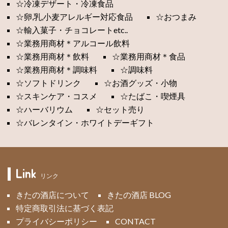
☆冷凍デザート・冷凍食品
☆卵,乳,小麦アレルギー対応食品
☆おつまみ
☆輸入菓子・チョコレートetc..
☆業務用商材＊アルコール飲料
☆業務用商材＊飲料
☆業務用商材＊食品
☆業務用商材＊調味料
☆調味料
☆ソフトドリンク
☆お酒グッズ・小物
☆スキンケア・コスメ
☆たばこ・喫煙具
☆ハーバリウム
☆セット売り
☆バレンタイン・ホワイトデーギフト
Link
リンク
きたの酒店について
きたの酒店 BLOG
特定商取引法に基づく表記
プライバシーポリシー
CONTACT