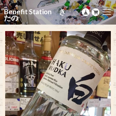
g
l
Benefit Station き
e
t
n
o
たの
a
g
v
g
i
l
g
e
a
n
t
a
i
v
o
i
n
g
a
t
i
o
n