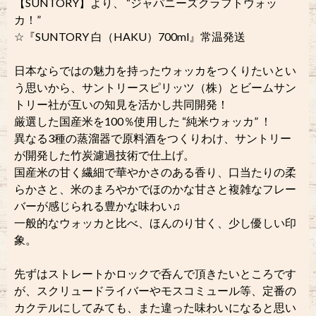
【SUNTORY】より、 “ジャパニーズクラフトウォッ
カ！”
☆『SUNTORY 白（HAKU）700ml』常温発送
日本ならではの魅力を持ったウォッカをつくりたいとい
う思いから、サントリースピリッツ（株）とビームサン
トリー社が互いの知見を活かし共同開発！
厳選した国産米を100％使用した “純米ウォッカ” ！
異なる3種の蒸溜器で原料酒をつくりわけ、サントリー
が開発した竹炭濾過技術で仕上げ。
国産米の甘く繊細で華やかさのある香り、口当たりの柔
らかさと、米のまろやかでほのかな甘さと複雑なフレー
バーが感じられる豊かな味わい♫
一般的なウォッカと比べ、ほんのり甘く、少し優しい印
象。
先ずはストレートかロックで呑んで頂きたいところです
が、スクリュードライバーやモスコミュール等、定番の
カクテルにしてみても、また違った味わいになると思い