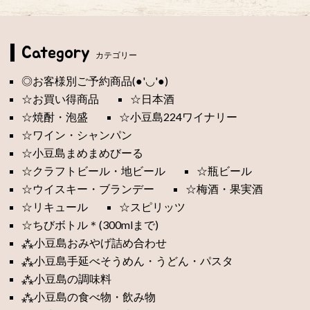
Category
カテゴリー
◎お客様別ご予約商品(●'◡'●)
☆お買い得商品
☆日本酒
☆焼酎・泡盛
☆小豆島224ワイナリー
☆ワイン・シャンパン
☆小豆島まめまめびーる
☆クラフトビール・地ビール
☆瓶ビール
☆ウイスキー・ブランデー
☆梅酒・果実酒
☆リキュール
☆スピリッツ
☆ちびボトル＊(300mlまで)
⁂小豆島おみやげ詰め合わせ
⁂小豆島手延べそうめん・うどん・パスタ
⁂小豆島の調味料
⁂小豆島の食べ物・飲み物