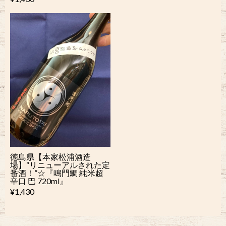
徳島県【本家松浦酒造
場】“リニューアルされた定
番酒！”☆『鳴門鯛 純米超
辛口 巴 720ml』
¥1,430