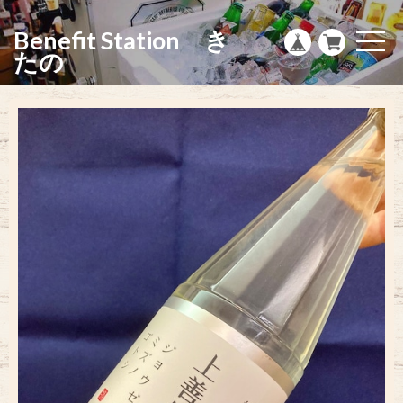
g
l
Benefit Station き
e
t
n
o
たの
a
g
v
g
i
l
g
e
a
n
t
a
i
v
o
i
n
g
a
t
i
o
n