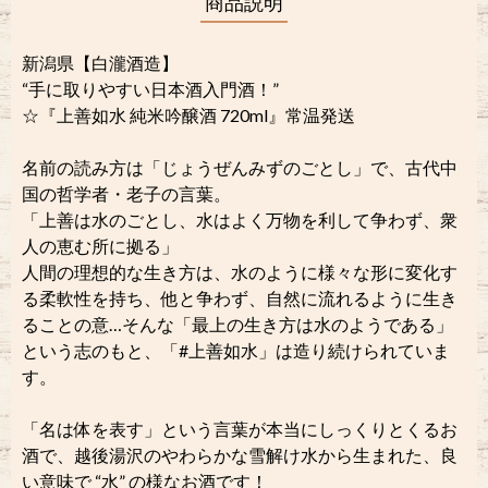
商品説明
新潟県【白瀧酒造】
“手に取りやすい日本酒入門酒！”
☆『上善如水 純米吟醸酒 720ml』常温発送
名前の読み方は「じょうぜんみずのごとし」で、古代中
国の哲学者・老子の言葉。
「上善は水のごとし、水はよく万物を利して争わず、衆
人の恵む所に拠る」
人間の理想的な生き方は、水のように様々な形に変化す
る柔軟性を持ち、他と争わず、自然に流れるように生き
ることの意…そんな「最上の生き方は水のようである」
という志のもと、「#上善如水」は造り続けられていま
す。
「名は体を表す」という言葉が本当にしっくりとくるお
酒で、越後湯沢のやわらかな雪解け水から生まれた、良
い意味で “水” の様なお酒です！