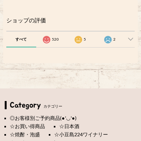
ショップの評価
すべて
520
5
2
Category
カテゴリー
◎お客様別ご予約商品(●'◡'●)
☆お買い得商品
☆日本酒
☆焼酎・泡盛
☆小豆島224ワイナリー