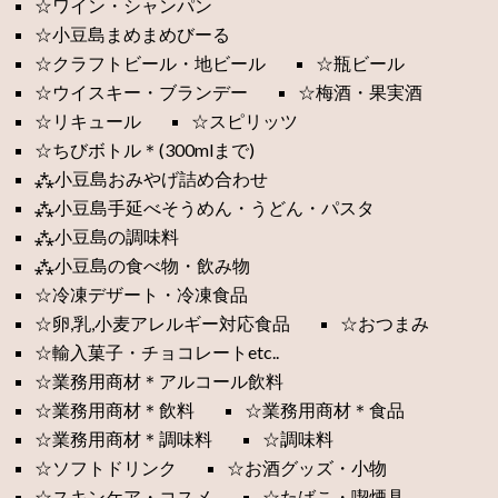
☆ワイン・シャンパン
☆小豆島まめまめびーる
☆クラフトビール・地ビール
☆瓶ビール
☆ウイスキー・ブランデー
☆梅酒・果実酒
☆リキュール
☆スピリッツ
☆ちびボトル＊(300mlまで)
⁂小豆島おみやげ詰め合わせ
⁂小豆島手延べそうめん・うどん・パスタ
⁂小豆島の調味料
⁂小豆島の食べ物・飲み物
☆冷凍デザート・冷凍食品
☆卵,乳,小麦アレルギー対応食品
☆おつまみ
☆輸入菓子・チョコレートetc..
☆業務用商材＊アルコール飲料
☆業務用商材＊飲料
☆業務用商材＊食品
☆業務用商材＊調味料
☆調味料
☆ソフトドリンク
☆お酒グッズ・小物
☆スキンケア・コスメ
☆たばこ・喫煙具