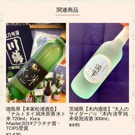
関連商品
徳島県【本家松浦酒造】
茨城県【木内酒造】“大人の
『ナルトタイ 純米原酒 水ト
サイダー♪”☆『木内 淡雫 純
米 720ml』Kura
米発泡清酒 300ml』
Master2019プラチナ賞・
¥495
TOP5受賞
¥1,430