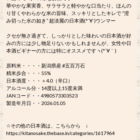
華やかな果実香、サラサラと軽やかな口当たり、ほんの
り甘くやわらかな米の旨味、スッキリとしたキレで “澄
み切った水の如き” 超淡麗の日本酒(*´∀`)ウンマー
クセが無さ過ぎて、しっかりとした味わいの日本酒が好
みの方には少し物足りないかもしれませんが、女性や日
本酒ビギナーの方には特にオススメですヽ(*´∀｀)
原料米・・・・新潟県産 #五百万石
精米歩合・・・55%
日本酒度・・・＋4.0（辛口）
アルコール分・14度以上15度未満
JANコード・・4980573303523
製造年月日・・2026.01.05
☆その他の日本酒は、こちらから ↓
https://kitanosake.thebase.in/categories/1617964