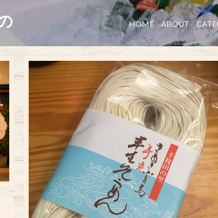
たの
HOME
ABOUT
CATE