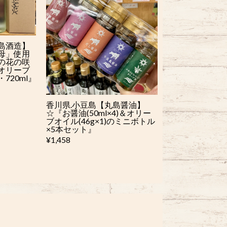
島酒造】
母」使用
の花の咲
オリーブ
720ml』
香川県.小豆島【丸島醤油】
☆『お醤油(50ml×4)＆オリー
ブオイル(46g×1)のミニボトル
×5本セット』
¥1,458