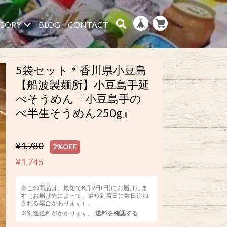
GORY
BLOG
CONTACT
5袋セット＊香川県小豆島
【船波製麺所】小豆島手延
べそうめん『小豆島手の
べ半生そうめん250g』
¥1,780
2%OFF
¥1,745
※この商品は、最短で8月9日(日)にお届けしま
す（お届け先によって、最短到着日に数日追加
される場合があります）。
※別途送料がかかります。
送料を確認する