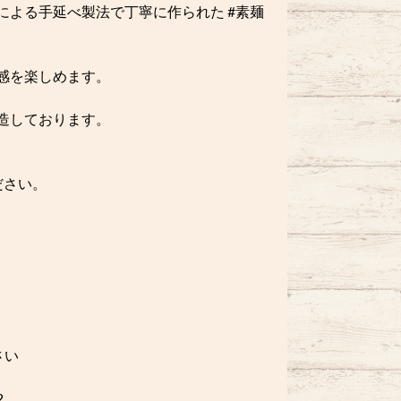
よる手延べ製法で丁寧に作られた #素麺
感を楽しめます。
造しております。
ださい。
さい
2