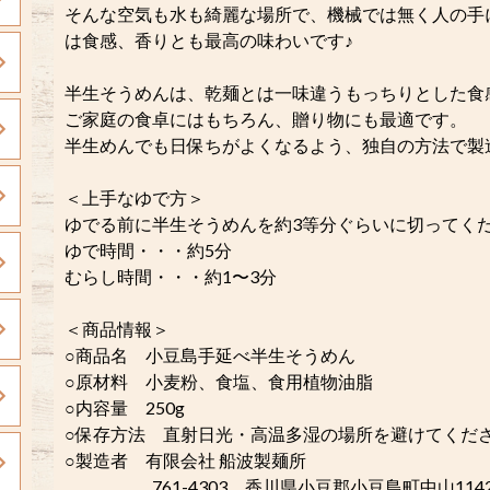
そんな空気も水も綺麗な場所で、機械では無く人の手に
は食感、香りとも最高の味わいです♪
半生そうめんは、乾麺とは一味違うもっちりとした食
ご家庭の食卓にはもちろん、贈り物にも最適です。
半生めんでも日保ちがよくなるよう、独自の方法で製
＜上手なゆで方＞
ゆでる前に半生そうめんを約3等分ぐらいに切ってく
ゆで時間・・・約5分
むらし時間・・・約1〜3分
＜商品情報＞
○商品名 小豆島手延べ半生そうめん
○原材料 小麦粉、食塩、食用植物油脂
○内容量 250g
○保存方法 直射日光・高温多湿の場所を避けてくだ
○製造者 有限会社 船波製麺所
761-4303 香川県小豆郡小豆島町中山114