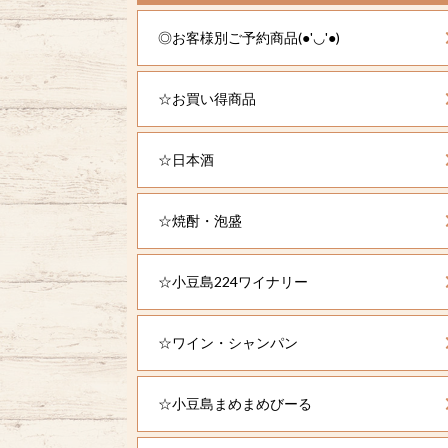
◎お客様別ご予約商品(●'◡'●)
☆お買い得商品
☆日本酒
☆焼酎・泡盛
☆小豆島224ワイナリー
☆ワイン・シャンパン
☆小豆島まめまめびーる