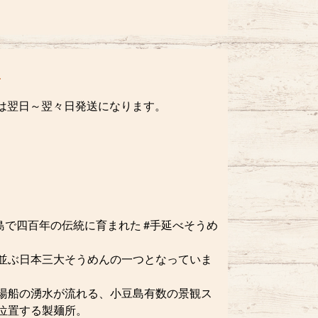
らは翌日～翌々日発送になります。
で四百年の伝統に育まれた #手延べそうめ
並ぶ日本三大そうめんの一つとなっていま
湯船の湧水が流れる、小豆島有数の景観ス
位置する製麺所。