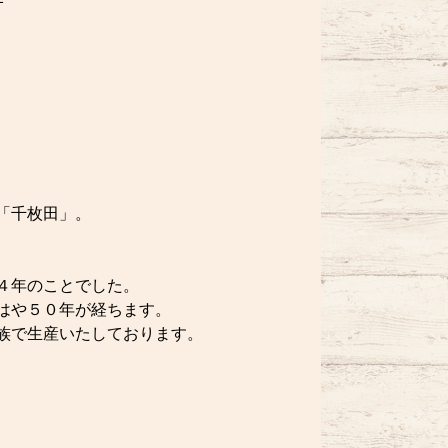
「千枚田」。
４年のことでした。
はや５０年が経ちます。
族で生産いたしております。