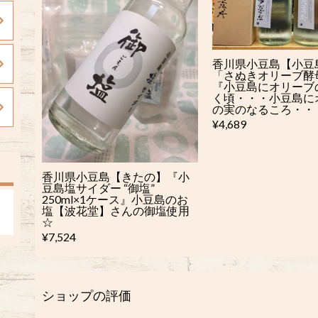
香川県小豆島【小豆
「さぬきオリーブ酵
『小豆島にオリーブ
く頃・・・小豆島に
の実のなるころ・・・
¥4,689
香川県小豆島【きたの】『小
豆島塩サイダー “御塩”
250ml×1ケース』小豆島のお
塩【波花堂】さんの御塩使用
☆
¥7,524
ショップの評価