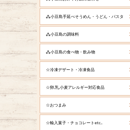
⁂小豆島手延べそうめん・うどん・パスタ
⁂小豆島の調味料
⁂小豆島の食べ物・飲み物
☆冷凍デザート・冷凍食品
☆卵,乳,小麦アレルギー対応食品
☆おつまみ
☆輸入菓子・チョコレートetc..