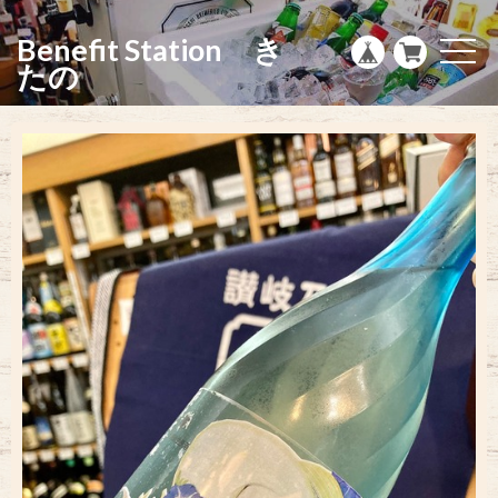
g
l
Benefit Station き
e
t
n
o
たの
a
g
v
g
i
l
g
e
a
n
t
a
i
v
o
i
n
g
a
t
i
o
n