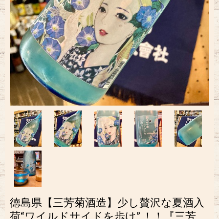
徳島県【三芳菊酒造】少し贅沢な夏酒入
荷“ワイルドサイドを歩け” ！！︎『三芳