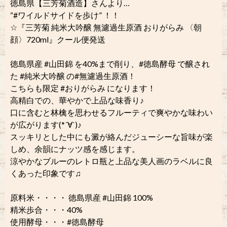
徳島県【三芳菊酒造】さんより…
“#ワイルドサイドを歩け” ！！︎
☆『三芳菊 純米大吟醸 無濾過生原酒 おりがらみ 〈朝
顔〉720ml』クール便発送
徳島県産 #山田錦 を40%まで削り、#徳島酵母 で醸され
た #純米大吟醸 の#無濾過生原酒！
こちらも限定 #おりがらみ になります！
高精白での、華やかで上品な味香り♪
口に含むと林檎を思わせるフルーティで爽やかな味わい
が広がります(*´∀`)♪
スッキリとした中にも澱が絡んだジューシーな旨味が楽
しめ、余韻にナッツ感を感じます。
涼やかなブルーのレトロ瓶と上品な美人画のラベルに良
くあった印象です♫
原料米・・・・ 徳島県産 #山田錦 100%
精米歩合・・・40%
使用酵母・・・#徳島酵母