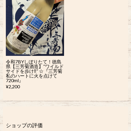
令和7BYしぼりたて！徳島
県【三芳菊酒造】“ワイルド
サイドを歩け‼︎” ☆『三芳菊
私のハートに火を点けて
720ml』
¥2,200
ショップの評価