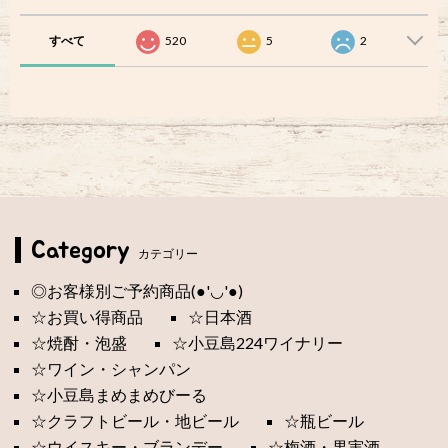
すべて
520
5
2
Category
カテゴリー
◎お客様別ご予約商品(●'◡'●)
☆お買い得商品
☆日本酒
☆焼酎・泡盛
☆小豆島224ワイナリー
☆ワイン・シャンパン
☆小豆島まめまめびーる
☆クラフトビール・地ビール
☆瓶ビール
☆ウイスキー・ブランデー
☆梅酒・果実酒