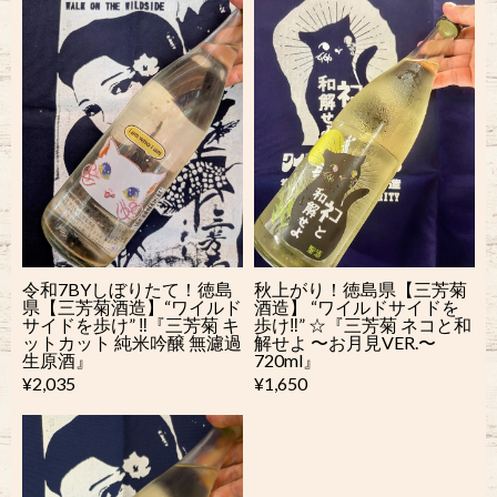
令和7BYしぼりたて！徳島
秋上がり！徳島県【三芳菊
県【三芳菊酒造】“ワイルド
酒造】 “ワイルドサイドを
サイドを歩け” ‼︎『三芳菊 キ
歩け‼︎” ☆『三芳菊 ネコと和
ットカット 純米吟醸 無濾過
解せよ 〜お月見VER.〜
生原酒』
720ml』
¥2,035
¥1,650