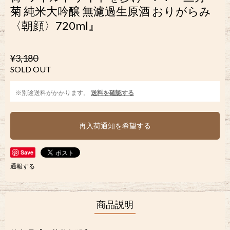
菊 純米大吟醸 無濾過生原酒 おりがらみ
〈朝顔〉720ml』
¥3,180
SOLD OUT
※別途送料がかかります。
送料を確認する
再入荷通知を希望する
Save
通報する
商品説明