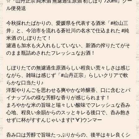
☆『山丹正宗 純米酒 無濾過生原酒 初しぼり 720ml』クー
ル便発送
今秋採れたばかりの、愛媛県を代表する酒米「#松山三
井」と、今治市を流れる蒼社川の名水で仕込まれた #純
米酒 のしぼりたて！
濾過も加水も火入れもしていない、新酒の搾りたてがそ
のまま瓶詰めされたフレッシュなお酒！
しぼりたての無濾過生原酒らしい程良い荒々しさは感じ
ながら、雑味は感じず「#山丹正宗」らしいクリアで軟
らかな口当たり♪
洋梨やりんごを思わせる爽やかな吟醸香、口に含むとパ
イナップルの様な芳醇な香りが感じられます！
まろやかな米の旨味と瑞々しい酸味でフレッシュな呑み
心地、程良い余韻からのスッとキレる後口で、呑み飽き
せずに杯がすすんじゃいます(*´∀`)ウンマー
呑み口は芳醇で旨味たっぷりからの、後半はキレ良くシ