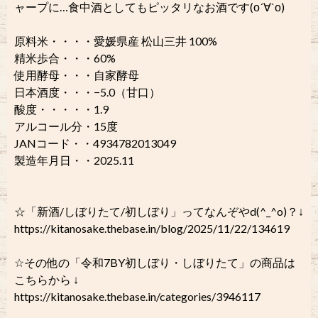
ャープに…食中酒としてもピッタリなお酒です(о´∀`о)
原料米・・・・愛媛県産 松山三井 100%
精米歩合・・・60%
使用酵母・・・自家酵母
日本酒度・・・−5.0（甘口）
酸度・・・・・1.9
アルコール分・15度
JANコード・・4934782013049
製造年月日・・2025.11
☆「新酒/しぼりたて/初しぼり」ってなんぞやd(^_^o)？↓
https://kitanosake.thebase.in/blog/2025/11/22/134619
☆その他の「令和7BY初しぼり・しぼりたて」の商品は
こちらから ↓
https://kitanosake.thebase.in/categories/3946117