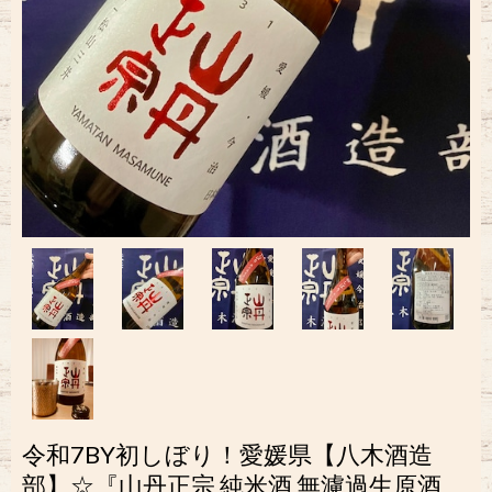
令和7BY初しぼり！愛媛県【八木酒造
部】☆『山丹正宗 純米酒 無濾過生原酒