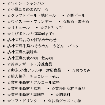
☆ワイン・シャンパン
☆小豆島まめまめびーる
☆クラフトビール・地ビール
☆瓶ビール
☆ウイスキー・ブランデー
☆梅酒・果実酒
☆リキュール
☆スピリッツ
☆ちびボトル＊(300mlまで)
⁂小豆島おみやげ詰め合わせ
⁂小豆島手延べそうめん・うどん・パスタ
⁂小豆島の調味料
⁂小豆島の食べ物・飲み物
☆冷凍デザート・冷凍食品
☆卵,乳,小麦アレルギー対応食品
☆おつまみ
☆輸入菓子・チョコレートetc..
☆業務用商材＊アルコール飲料
☆業務用商材＊飲料
☆業務用商材＊食品
☆業務用商材＊調味料
☆調味料
☆ソフトドリンク
☆お酒グッズ・小物