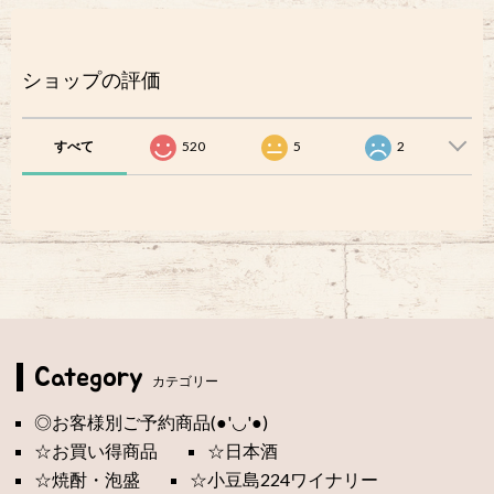
ショップの評価
すべて
520
5
2
Category
カテゴリー
◎お客様別ご予約商品(●'◡'●)
☆お買い得商品
☆日本酒
☆焼酎・泡盛
☆小豆島224ワイナリー