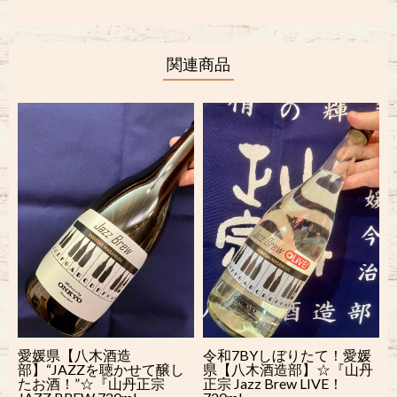
関連商品
愛媛県【八木酒造
令和7BYしぼりたて！愛媛
部】“JAZZを聴かせて醸し
県【八木酒造部】☆『山丹
たお酒！”☆『山丹正宗
正宗 Jazz Brew LIVE！