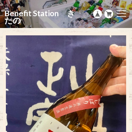
g
l
Benefit Station き
e
t
n
o
たの
a
g
v
g
i
l
g
e
a
n
t
a
i
v
o
i
n
g
a
t
i
o
n