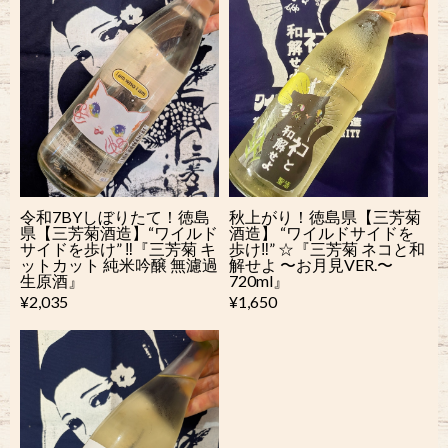
令和7BYしぼりたて！徳島
秋上がり！徳島県【三芳菊
県【三芳菊酒造】“ワイルド
酒造】 “ワイルドサイドを
サイドを歩け” ‼︎『三芳菊 キ
歩け‼︎” ☆『三芳菊 ネコと和
ットカット 純米吟醸 無濾過
解せよ 〜お月見VER.〜
生原酒』
720ml』
¥2,035
¥1,650