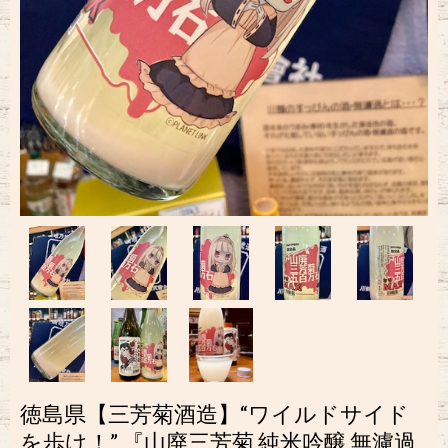
徳島県【三芳菊酒造】“ワイルドサイド
を歩け！” 『山廃三芳菊 純米吟醸 無濾過