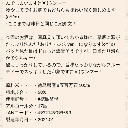
んでしまいます(*´∀`)ウンマー
冷やしてでもお燗でもどちらも味わい深く楽しめます
(o^^o)
↑ここまでは昨日と同じご紹介文！
今回のお酒は、写真見て頂いてわかる様に、瓶底に澱が
たっぷり沈んだ｢おりたっぷりver.」になります(o^^o)
パッと見た目はドロっと濃醇そうですが、口当たり滑ら
かでシルキー♪
酸もしっかりしているので、旨味たっぷりながらフルー
ティーでスッキリした印象です(*´∀`)ウンマー！
原料米・・・・徳島県産 #五百万石 100%
精米歩合・・・60%
使用酵母・・・#徳島酵母
アルコール分・17度
JANコード・・4932149098593
製造年月日・・2021.01