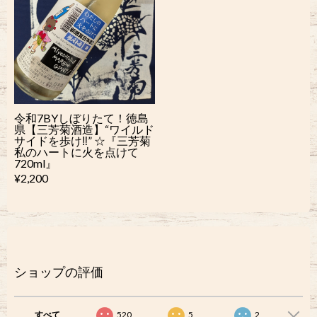
令和7BYしぼりたて！徳島
県【三芳菊酒造】“ワイルド
サイドを歩け‼︎” ☆『三芳菊
私のハートに火を点けて
720ml』
¥2,200
ショップの評価
すべて
520
5
2