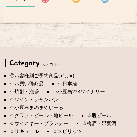
Category
カテゴリー
◎お客様別ご予約商品(●'◡'●)
☆お買い得商品
☆日本酒
☆焼酎・泡盛
☆小豆島224ワイナリー
☆ワイン・シャンパン
☆小豆島まめまめびーる
☆クラフトビール・地ビール
☆瓶ビール
☆ウイスキー・ブランデー
☆梅酒・果実酒
☆リキュール
☆スピリッツ