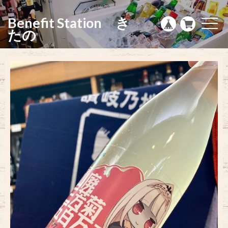
g
l
Benefit Station き
e
t
n
o
たの
a
g
v
g
i
l
g
e
a
n
t
a
i
v
o
i
n
g
a
t
i
o
n