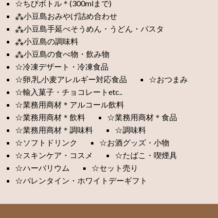
☆ちびボトル＊(300mlまで)
⁂小豆島おみやげ詰め合わせ
⁂小豆島手延べそうめん・うどん・パスタ
⁂小豆島の調味料
⁂小豆島の食べ物・飲み物
☆冷凍デザート・冷凍食品
☆卵,乳,小麦アレルギー対応食品
☆おつまみ
☆輸入菓子・チョコレートetc..
☆業務用商材＊アルコール飲料
☆業務用商材＊飲料
☆業務用商材＊食品
☆業務用商材＊調味料
☆調味料
☆ソフトドリンク
☆お酒グッズ・小物
☆スキンケア・コスメ
☆たばこ・喫煙具
☆ハーバリウム
☆セット売り
☆バレンタイン・ホワイトデーギフト