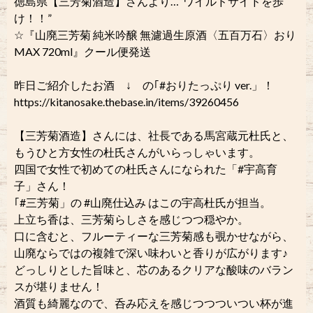
徳島県【三芳菊酒造】さんより…“ワイルドサイドを歩
け！！︎”
☆『山廃三芳菊 純米吟醸 無濾過生原酒〈五百万石〉おり
MAX 720ml』クール便発送
昨日ご紹介したお酒 ↓ の｢#おりたっぷり ver.」！
https://kitanosake.thebase.in/items/39260456
【三芳菊酒造】さんには、社長である馬宮蔵元杜氏と、
もうひと方女性の杜氏さんがいらっしゃいます。
四国で女性で初めての杜氏さんになられた「#宇高育
子」さん！
｢#三芳菊」の #山廃仕込み はこの宇高杜氏が担当。
上立ち香は、三芳菊らしさを感じつつ穏やか。
口に含むと、フルーティーな三芳菊感も覗かせながら、
山廃ならではの複雑で深い味わいと香りが広がります♪
どっしりとした旨味と、芯のあるクリアな酸味のバラン
スが堪りません！
酒質も綺麗なので、呑み応えを感じつつついつい杯が進