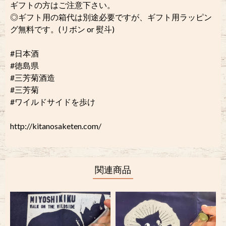
ギフトの方はご注意下さい。
◎ギフト用の箱代は別途必要ですが、ギフト用ラッピン
グ無料です。(リボン or 熨斗)
#日本酒
#徳島県
#三芳菊酒造
#三芳菊
#ワイルドサイドを歩け
http://kitanosaketen.com/
関連商品