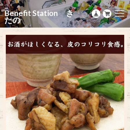
g
l
Benefit Station き
e
t
n
o
たの
a
g
v
g
i
l
g
e
a
n
t
a
i
v
o
i
n
g
a
t
i
o
n