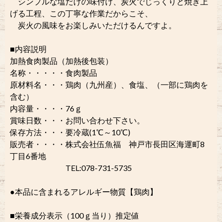
シンプルな塩だけの味付け、炭火でじっくりと焼き上
げる工程、この丁寧な作業だからこそ、
炭火の風味をお楽しみいただけるんですよ。
■内容説明
加熱食肉製品（加熱後包装）
名称・・・・・食肉製品
原材料名・・・鶏肉（九州産）、食塩、（一部に鶏肉を
含む）
内容量・・・・76ｇ
賞味日数・・・お問い合わせ下さい。
保存方法・・・要冷蔵(1℃～10℃)
販売者・・・・株式会社伍魚福 神戸市長田区海運町8
丁目6番地
TEL:078-731-5735
●本品に含まれるアレルギー物質【鶏肉】
■栄養成分表示（100ｇ当り）推定値