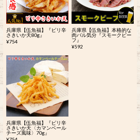
兵庫県【伍魚福】『ピリ辛
兵庫県【伍魚福】本格的な
さきいか天80g』
肉バル気分『スモークビー
フ』
¥754
¥592
兵庫県【伍魚福】『ピリ辛
さきいか天〈カマンベール
チーズ風味〉70g』
¥754