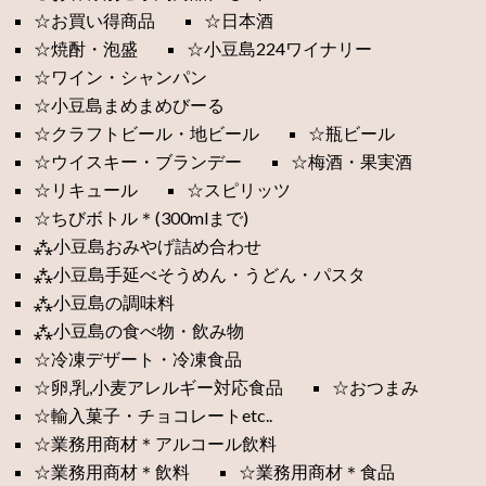
☆お買い得商品
☆日本酒
☆焼酎・泡盛
☆小豆島224ワイナリー
☆ワイン・シャンパン
☆小豆島まめまめびーる
☆クラフトビール・地ビール
☆瓶ビール
☆ウイスキー・ブランデー
☆梅酒・果実酒
☆リキュール
☆スピリッツ
☆ちびボトル＊(300mlまで)
⁂小豆島おみやげ詰め合わせ
⁂小豆島手延べそうめん・うどん・パスタ
⁂小豆島の調味料
⁂小豆島の食べ物・飲み物
☆冷凍デザート・冷凍食品
☆卵,乳,小麦アレルギー対応食品
☆おつまみ
☆輸入菓子・チョコレートetc..
☆業務用商材＊アルコール飲料
☆業務用商材＊飲料
☆業務用商材＊食品