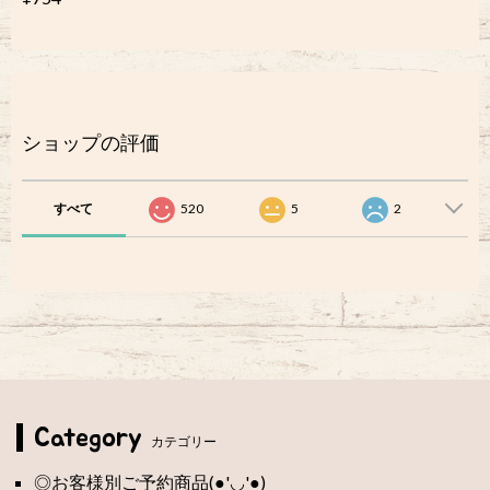
ショップの評価
すべて
520
5
2
Category
カテゴリー
◎お客様別ご予約商品(●'◡'●)