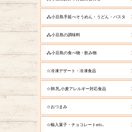
⁂小豆島手延べそうめん・うどん・パスタ
⁂小豆島の調味料
⁂小豆島の食べ物・飲み物
☆冷凍デザート・冷凍食品
☆卵,乳,小麦アレルギー対応食品
☆おつまみ
☆輸入菓子・チョコレートetc..