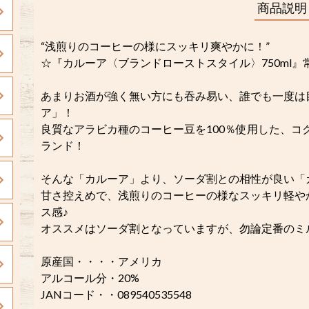
商品説明
“浅煎りのコーヒーの様にスッキリ爽やかに！”
☆『カルーア〈ブランドローストスタイル〉750ml』
あまりお酒が強く無い方にも吞み易い、誰でも一度は目
ア」！
良質なアラビカ種のコーヒー豆を100％使用した、コ
ランド！
そんな「カルーア」より、ソーダ割との相性が良い「
甘さ控えめで、浅煎りのコーヒーの様なスッキリ軽や
ス感♪
オススメはソーダ割となっていますが、勿論定番のミルク割
原産国・・・・アメリカ
アルコール分・20%
JANコード・・089540535548