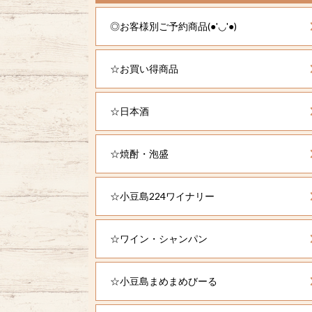
◎お客様別ご予約商品(●'◡'●)
☆お買い得商品
☆日本酒
☆焼酎・泡盛
☆小豆島224ワイナリー
☆ワイン・シャンパン
☆小豆島まめまめびーる