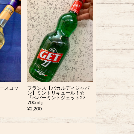
タースコッ
フランス【バカルディジャパ
ン】ミントリキュール！☆
『ペパーミントジェット27
700ml』
¥2,200