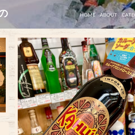
たの
HOME
ABOUT
CATE