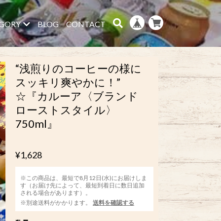
GORY
BLOG
CONTACT
“浅煎りのコーヒーの様に
スッキリ爽やかに！”
☆『カルーア〈ブランド
ローストスタイル〉
750ml』
¥1,628
※この商品は、最短で8月12日(水)にお届けしま
す（お届け先によって、最短到着日に数日追加
される場合があります）。
※別途送料がかかります。
送料を確認する