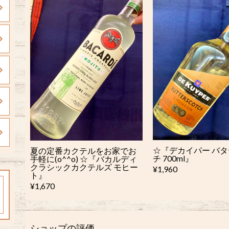
☆『デカイパー バ
夏の定番カクテルをお家でお
チ 700ml』
手軽に(o^^o) ☆『バカルディ
クラシックカクテルズ モヒー
¥1,960
ト』
¥1,670
ショップの評価