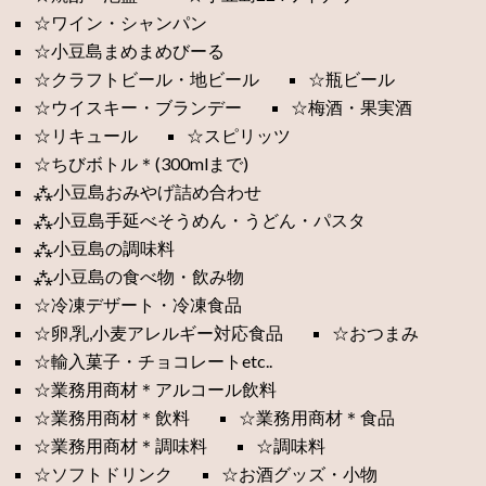
☆ワイン・シャンパン
☆小豆島まめまめびーる
☆クラフトビール・地ビール
☆瓶ビール
☆ウイスキー・ブランデー
☆梅酒・果実酒
☆リキュール
☆スピリッツ
☆ちびボトル＊(300mlまで)
⁂小豆島おみやげ詰め合わせ
⁂小豆島手延べそうめん・うどん・パスタ
⁂小豆島の調味料
⁂小豆島の食べ物・飲み物
☆冷凍デザート・冷凍食品
☆卵,乳,小麦アレルギー対応食品
☆おつまみ
☆輸入菓子・チョコレートetc..
☆業務用商材＊アルコール飲料
☆業務用商材＊飲料
☆業務用商材＊食品
☆業務用商材＊調味料
☆調味料
☆ソフトドリンク
☆お酒グッズ・小物