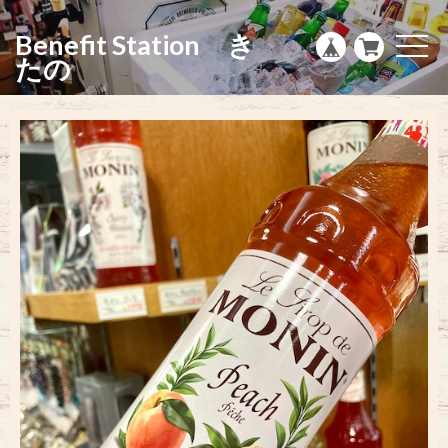
g
l
Benefit Station き
e
t
n
o
たの
a
g
v
g
i
l
g
e
a
n
t
a
i
v
o
i
n
g
a
t
i
o
n