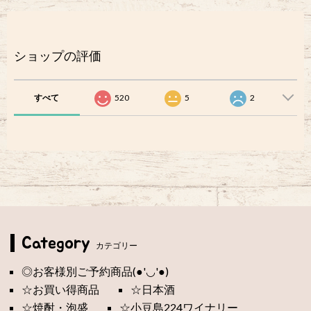
ショップの評価
すべて
520
5
2
Category
カテゴリー
◎お客様別ご予約商品(●'◡'●)
☆お買い得商品
☆日本酒
☆焼酎・泡盛
☆小豆島224ワイナリー