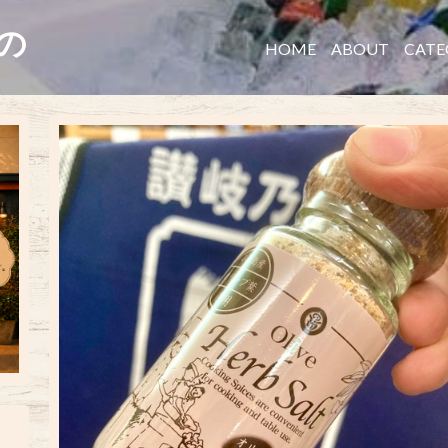
たの
HOME
ABOUT
CATE