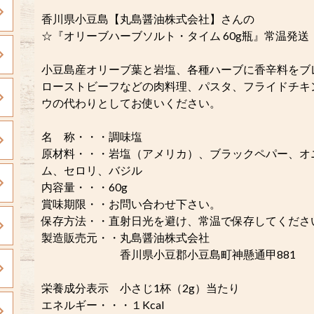
香川県小豆島【丸島醤油株式会社】さんの
☆『オリーブハーブソルト・タイム 60g瓶』常温発送
小豆島産オリーブ葉と岩塩、各種ハーブに香辛料をブ
ローストビーフなどの肉料理、パスタ、フライドチキ
ウの代わりとしてお使いください。
名 称・・・調味塩
原材料・・・岩塩（アメリカ）、ブラックペパー、オ
ム、セロリ、バジル
内容量・・・60g
賞味期限・・お問い合わせ下さい。
保存方法・・直射日光を避け、常温で保存してくださ
製造販売元・・丸島醤油株式会社
香川県小豆郡小豆島町神懸通甲881
栄養成分表示 小さじ1杯（2g）当たり
エネルギー・・・１Kcal