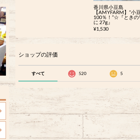
香川県小豆島
【AMYFARM】“小
100％！”☆『ときの
に 27g』
¥1,530
ショップの評価
すべて
520
5