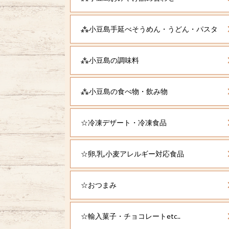
⁂小豆島手延べそうめん・うどん・パスタ
⁂小豆島の調味料
⁂小豆島の食べ物・飲み物
☆冷凍デザート・冷凍食品
☆卵,乳,小麦アレルギー対応食品
☆おつまみ
☆輸入菓子・チョコレートetc..