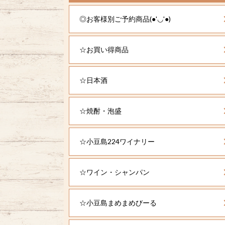
◎お客様別ご予約商品(●'◡'●)
☆お買い得商品
☆日本酒
☆焼酎・泡盛
☆小豆島224ワイナリー
☆ワイン・シャンパン
☆小豆島まめまめびーる