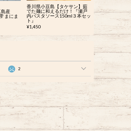
香川県小豆島【タケサン】茹
でた麺に和えるだけ！『瀬戸
豆島産
内パスタソース150ml３本セッ
雫 まにま
ト』
¥1,450
2