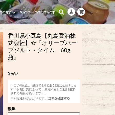
GORY
BLOG
CONTACT
香川県小豆島【丸島醤油株
式会社】☆『オリーブハー
ブソルト・タイム 60g
瓶』
¥667
※この商品は、最短で8月12日(水)にお届けしま
す（お届け先によって、最短到着日に数日追加
される場合があります）。
※別途送料がかかります。
送料を確認する
数量