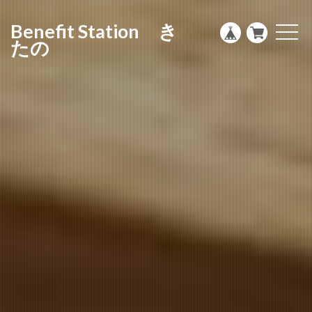
g
l
Benefit Station き
e
t
n
o
たの
a
g
v
g
i
l
g
e
a
n
t
a
i
v
o
i
n
g
a
t
i
o
n