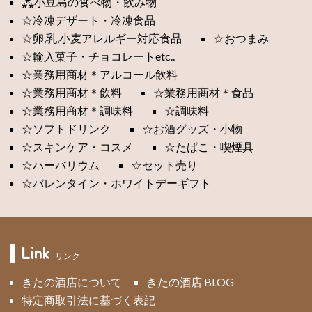
⁂小豆島の食べ物・飲み物
☆冷凍デザート・冷凍食品
☆卵,乳,小麦アレルギー対応食品
☆おつまみ
☆輸入菓子・チョコレートetc..
☆業務用商材＊アルコール飲料
☆業務用商材＊飲料
☆業務用商材＊食品
☆業務用商材＊調味料
☆調味料
☆ソフトドリンク
☆お酒グッズ・小物
☆スキンケア・コスメ
☆たばこ・喫煙具
☆ハーバリウム
☆セット売り
☆バレンタイン・ホワイトデーギフト
Link
リンク
きたの酒店について
きたの酒店 BLOG
特定商取引法に基づく表記