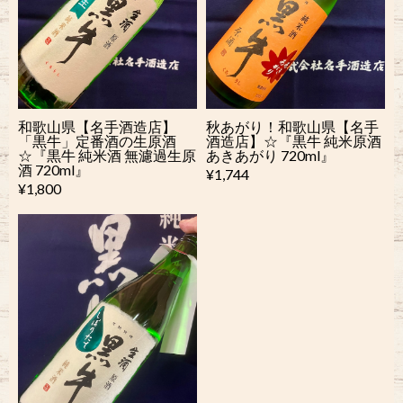
和歌山県【名手酒造店】
秋あがり！和歌山県【名手
「黒牛」定番酒の生原酒
酒造店】☆『黒牛 純米原酒
☆『黒牛 純米酒 無濾過生原
あきあがり 720ml』
酒 720ml』
¥1,744
¥1,800