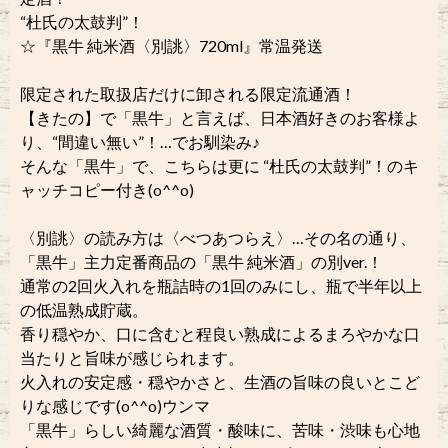
“杜氏の太鼓判”！
☆『黒牛 純米酒〈別誂〉720ml』常温発送
限定された取扱店だけに卸される限定流通酒！
【きたの】で「黒牛」と言えば、日本酒好きのお客様よ
り、“間違い無い”！…でお馴染み♪
そんな「黒牛」で、こちらは更に “杜氏の太鼓判”！のキ
ャッチコピー付き(o^^o)
〈別誂〉の読み方は〈べつあつらえ〉…その名の通り、
「黒牛」主力定番商品の「黒牛 純米酒」の別ver.！
通常の2回火入れを瓶詰時の1回のみにし、瓶で半年以上
の低温熟成貯蔵。
香り穏やか、口に含むと程良い熟成によるまろやかな口
当たりと旨味が感じられます。
火入れの安定感・穏やかさと、生酒の旨味の良いとこど
りな感じです(o^^o)ウンマ
「黒牛」らしい綺麗な酒質・酸味に、苦味・渋味も心地