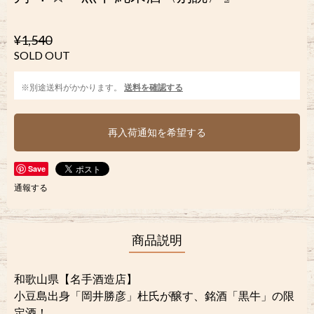
¥1,540
SOLD OUT
※別途送料がかかります。
送料を確認する
再入荷通知を希望する
Save
通報する
商品説明
和歌山県【名手酒造店】
小豆島出身「岡井勝彦」杜氏が醸す、銘酒「黒牛」の限
定酒！