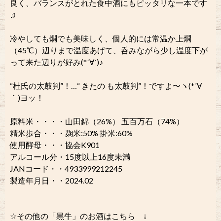
良く、バランスがとれた食中酒にもピッタリな一本です
♫
冷やしても燗でも美味しく、個人的には常温か上燗
（45℃）辺りまで温度あげて、呑みながら少し温度下が
って来た辺りが好み(*´∀`)♪
“杜氏の太鼓判”！…“ きたの も太鼓判”！ですよ〜ヽ(*´∀
｀)ヨッ！
原料米・・・・山田錦（26%） 五百万石（74%）
精米歩合・・・麹米:50% 掛米:60%
使用酵母・・・協会K901
アルコール分・15度以上16度未満
JANコード・・4933999212245
製造年月日・・2024.02
☆その他の「黒牛」のお酒はこちら ↓