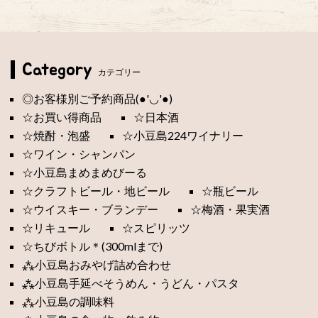
Category
カテゴリー
◎お客様別ご予約商品(●'◡'●)
☆お買い得商品
☆日本酒
☆焼酎・泡盛
☆小豆島224ワイナリー
☆ワイン・シャンパン
☆小豆島まめまめびーる
☆クラフトビール・地ビール
☆瓶ビール
☆ウイスキー・ブランデー
☆梅酒・果実酒
☆リキュール
☆スピリッツ
☆ちびボトル＊(300mlまで)
⁂小豆島おみやげ詰め合わせ
⁂小豆島手延べそうめん・うどん・パスタ
⁂小豆島の調味料