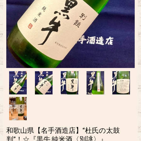
和歌山県【名手酒造店】“杜氏の太鼓
判”！☆『黒牛 純米酒〈別誂〉』