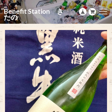
g
l
Benefit Station き
e
t
n
o
たの
a
g
v
g
i
l
g
e
a
n
t
a
i
v
o
i
n
g
a
t
i
o
n