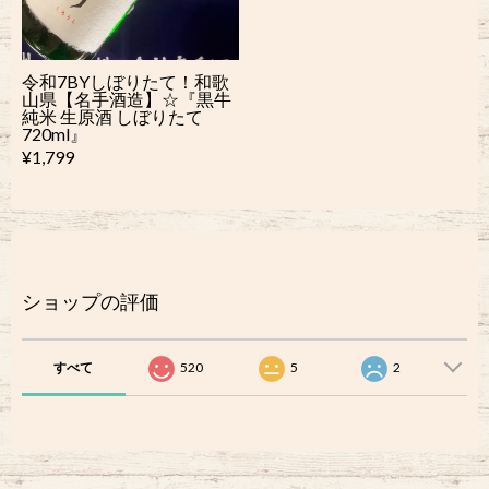
令和7BYしぼりたて！和歌
山県【名手酒造】☆『黒牛
純米 生原酒 しぼりたて
720ml』
¥1,799
ショップの評価
すべて
520
5
2