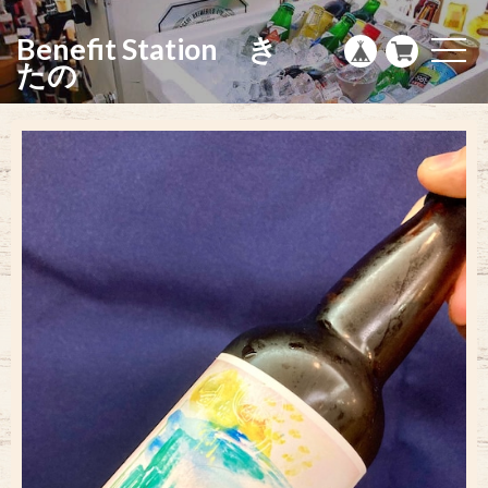
g
l
Benefit Station き
e
t
n
o
たの
a
g
v
g
i
l
g
e
a
n
t
a
i
v
o
i
n
g
a
t
i
o
n