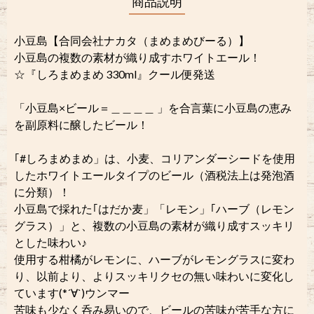
商品説明
小豆島【合同会社ナカタ（まめまめびーる）】
小豆島の複数の素材が織り成すホワイトエール！
☆『しろまめまめ 330ml』クール便発送
「小豆島×ビール＝＿＿＿＿ 」を合言葉に小豆島の恵み
を副原料に醸したビール！
｢#しろまめまめ」は、小麦、コリアンダーシードを使用
したホワイトエールタイプのビール（酒税法上は発泡酒
に分類）！
小豆島で採れた｢はだか麦」「レモン」｢ハーブ（レモン
グラス）」と、複数の小豆島の素材が織り成すスッキリ
とした味わい♪
使用する柑橘がレモンに、ハーブがレモングラスに変わ
り、以前より、よりスッキリクセの無い味わいに変化し
ています(*´∀`)ウンマー
苦味も少なく呑み易いので、ビールの苦味が苦手な方に