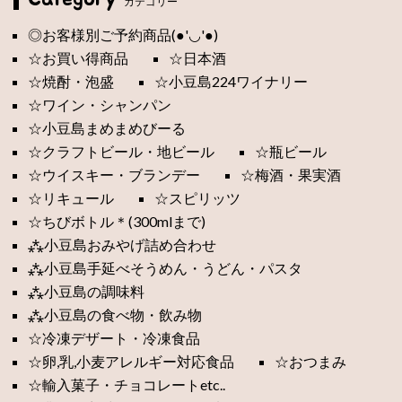
カテゴリー
◎お客様別ご予約商品(●'◡'●)
☆お買い得商品
☆日本酒
☆焼酎・泡盛
☆小豆島224ワイナリー
☆ワイン・シャンパン
☆小豆島まめまめびーる
☆クラフトビール・地ビール
☆瓶ビール
☆ウイスキー・ブランデー
☆梅酒・果実酒
☆リキュール
☆スピリッツ
☆ちびボトル＊(300mlまで)
⁂小豆島おみやげ詰め合わせ
⁂小豆島手延べそうめん・うどん・パスタ
⁂小豆島の調味料
⁂小豆島の食べ物・飲み物
☆冷凍デザート・冷凍食品
☆卵,乳,小麦アレルギー対応食品
☆おつまみ
☆輸入菓子・チョコレートetc..