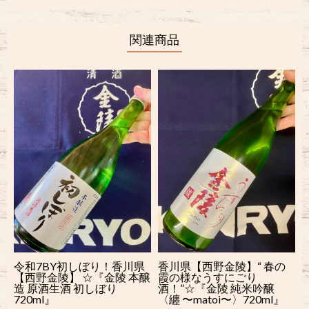
関連商品
令和7BY初しぼり！香川県
香川県【西野金陵】“ 春の
【西野金陵】 ☆『金陵 本醸
霞の様なうすにごり
造 原酒生酒 初しぼり
酒！”☆『金陵 純米吟醸
720ml』
〈纏 〜matoi〜〉720ml』