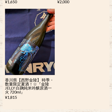
¥1,650
¥2,000
香川県【西野金陵】 時季・
数量限定夏酒！☆『金陵
JELLY 白麹純米吟醸原酒一
火 720ml』
¥1,815