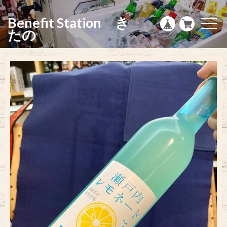
g
l
Benefit Station き
e
t
n
o
たの
a
g
v
g
i
l
g
e
a
n
t
a
i
v
o
i
n
g
a
t
i
o
n