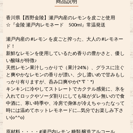
商品説明
香川県【西野金陵】瀬戸内産のレモンを皮ごと使用
☆『金陵 瀬戸内レモネード 500ml』常温発送
瀬戸内産の #レモン を皮ごと搾った、大人の #レモネー
ド！
新鮮なレモンを使用しているため香りの豊かさと、優し
い酸味が特徴♪
天然レモン果汁しっかりで（果汁24%）、グラスに注ぐ
と爽やかなレモンの香りが漂い、少し濃いめで甘みもし
っかり有りますが、呑み口爽やか(*´∇｀*)
キンキンに冷やしてストレートでカクテル感覚に、氷を
入れてロックやソーダ割りにしても味がダレ無いので食
中酒に、寒い時季や、冷房で身体が冷えちゃったなって
時には温めてホットレモネードに…気分でお楽しみ下さ
い(o^^o)
原材料・・・・#瀬戸内レモン 糖類 醸造アルコール