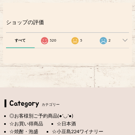
ショップの評価
すべて
520
5
2
Category
カテゴリー
◎お客様別ご予約商品(●'◡'●)
☆お買い得商品
☆日本酒
☆焼酎・泡盛
☆小豆島224ワイナリー