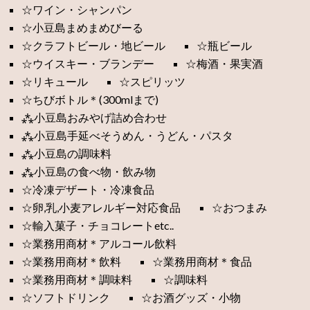
☆ワイン・シャンパン
☆小豆島まめまめびーる
☆クラフトビール・地ビール
☆瓶ビール
☆ウイスキー・ブランデー
☆梅酒・果実酒
☆リキュール
☆スピリッツ
☆ちびボトル＊(300mlまで)
⁂小豆島おみやげ詰め合わせ
⁂小豆島手延べそうめん・うどん・パスタ
⁂小豆島の調味料
⁂小豆島の食べ物・飲み物
☆冷凍デザート・冷凍食品
☆卵,乳,小麦アレルギー対応食品
☆おつまみ
☆輸入菓子・チョコレートetc..
☆業務用商材＊アルコール飲料
☆業務用商材＊飲料
☆業務用商材＊食品
☆業務用商材＊調味料
☆調味料
☆ソフトドリンク
☆お酒グッズ・小物