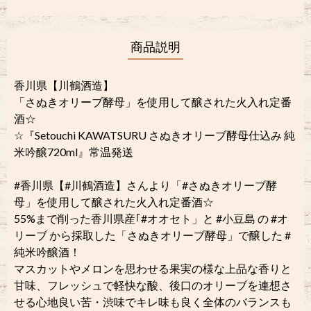
商品説明
香川県【川鶴酒造】
「さぬきオリーブ酵母」を使用して醸された火入れ定番
酒☆
☆『Setouchi KAWATSURU さぬきオリーブ酵母仕込み 純
米吟醸720ml』常温発送
#香川県【#川鶴酒造】さんより「#さぬきオリーブ酵
母」を使用して醸された火入れ定番酒☆
55%まで削った香川県産｢#オオセト」と #小豆島 の #オ
リーブ から採取した「さぬきオリーブ酵母」で醸した #
純米吟醸酒！
マスカットやメロンを思わせる果実の様な上品な香りと
甘味、フレッシュで軽快な酸、後口のオリーブを連想さ
せる心地良い苦・渋味でキレ味も良く全体のバランスも