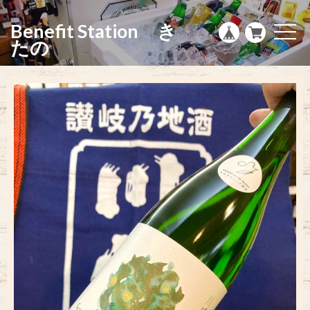
g
l
Benefit Station き
e
t
n
o
たの
a
g
v
g
i
l
g
e
a
n
t
a
i
v
o
i
n
g
a
t
i
o
n