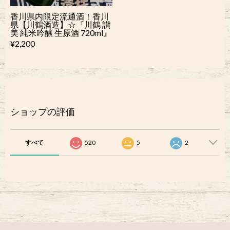
香川県内限定流通酒！香川
県【川鶴酒造】☆『川鶴 讃
美 純米吟醸 生原酒 720ml』
¥2,200
ショップの評価
すべて
520
5
2