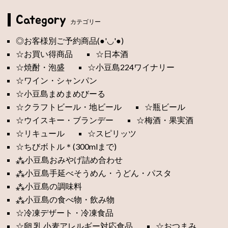
Category
カテゴリー
◎お客様別ご予約商品(●'◡'●)
☆お買い得商品
☆日本酒
☆焼酎・泡盛
☆小豆島224ワイナリー
☆ワイン・シャンパン
☆小豆島まめまめびーる
☆クラフトビール・地ビール
☆瓶ビール
☆ウイスキー・ブランデー
☆梅酒・果実酒
☆リキュール
☆スピリッツ
☆ちびボトル＊(300mlまで)
⁂小豆島おみやげ詰め合わせ
⁂小豆島手延べそうめん・うどん・パスタ
⁂小豆島の調味料
⁂小豆島の食べ物・飲み物
☆冷凍デザート・冷凍食品
☆卵,乳,小麦アレルギー対応食品
☆おつまみ