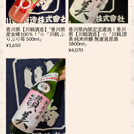
香川県【川鶴酒造】“香川県
香川県内限定流通酒！香川
産女峰100％！”☆『川鶴 ぷ
県【川鶴酒造】☆『川鶴 讃
りぷり苺 500ml』
美 純米吟醸 無濾過原酒
1800ml』
¥1,650
¥4,070