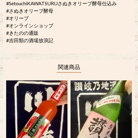
#SetouchiKAWATSURUさぬきオリーブ酵母仕込み
#さぬきオリーブ酵母
#オリーブ
#オンラインショップ
#きたのの通販
#吉田類の酒場放浪記
関連商品