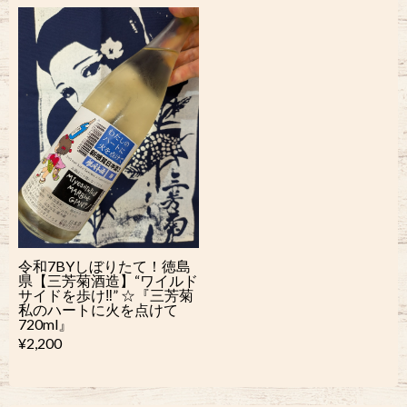
令和7BYしぼりたて！徳島
県【三芳菊酒造】“ワイルド
サイドを歩け‼︎” ☆『三芳菊
私のハートに火を点けて
720ml』
¥2,200