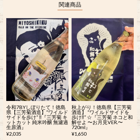
関連商品
令和7BYしぼりたて！徳島
秋上がり！徳島県【三芳菊
県【三芳菊酒造】“ワイルド
酒造】 “ワイルドサイドを
サイドを歩け” ‼︎『三芳菊 キ
歩け‼︎” ☆『三芳菊 ネコと和
ットカット 純米吟醸 無濾過
解せよ 〜お月見VER.〜
生原酒』
720ml』
¥2,035
¥1,650