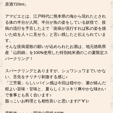
原酒720ml』
アマビエとは、江戸時代に熊本県の海から現れたとされ
る体の半分が人間、半分が魚の姿をしている妖怪で、疫
病の流行を予言した上で「疫病が流行すれば私の姿を描
いた絵を人々に見せろ」と言い残したと伝えられていま
す。
そんな疫病退散の願いが込められたお酒は、地元徳島県
産「山田錦」を100%使用した特別純米酒のこの夏限定ス
パークリング！
スパークリングとありますが、シュワシュワまでいかな
い、舌先をチリチリ刺激する感じ♪
「三芳菊」らしいパイン感は今回は穏やか、澱が絡んだ
程よい旨味・甘味と、夏らしくスッキリ爽やかな味わい
で食事とも良く合います♪
脂っこいお料理とも相性良いと思います(*´∀`)♪
原料米・・・・阿波山田錦 100%