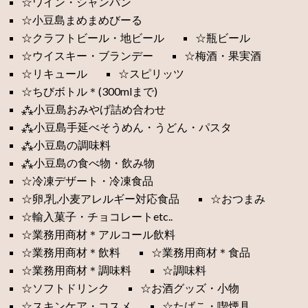
☆ワイン・シャンパン
☆小豆島まめまめびーる
☆クラフトビール・地ビール
☆瓶ビール
☆ウイスキー・ブランデー
☆梅酒・果実酒
☆リキュール
☆スピリッツ
☆ちびボトル＊(300mlまで)
⁂小豆島おみやげ詰め合わせ
⁂小豆島手延べそうめん・うどん・パスタ
⁂小豆島の調味料
⁂小豆島の食べ物・飲み物
☆冷凍デザート・冷凍食品
☆卵,乳,小麦アレルギー対応食品
☆おつまみ
☆輸入菓子・チョコレートetc..
☆業務用商材＊アルコール飲料
☆業務用商材＊飲料
☆業務用商材＊食品
☆業務用商材＊調味料
☆調味料
☆ソフトドリンク
☆お酒グッズ・小物
☆スキンケア・コスメ
☆たばこ・喫煙具