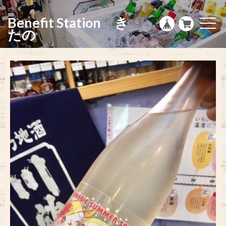
g
l
Benefit Station き
e
t
n
o
たの
a
g
v
g
i
l
g
e
a
n
t
a
i
v
o
i
n
g
a
t
i
o
n