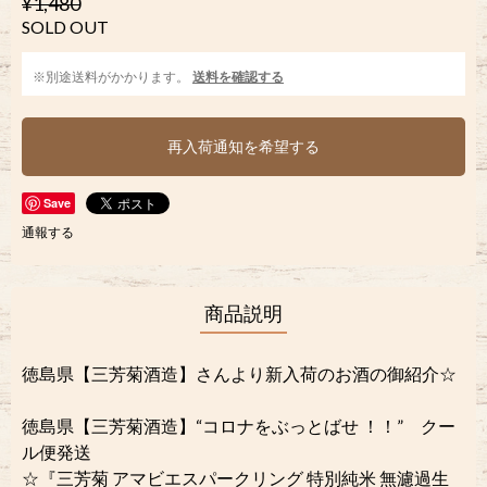
¥1,480
SOLD OUT
※別途送料がかかります。
送料を確認する
再入荷通知を希望する
Save
通報する
商品説明
徳島県【三芳菊酒造】さんより新入荷のお酒の御紹介☆
徳島県【三芳菊酒造】“コロナをぶっとばせ ！！︎” クー
ル便発送
☆『三芳菊 アマビエスパークリング 特別純米 無濾過生