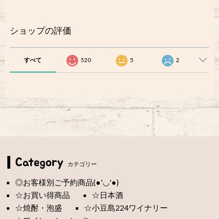
ショップの評価
すべて
520
5
2
Category
カテゴリー
◎お客様別ご予約商品(●'◡'●)
☆お買い得商品
☆日本酒
☆焼酎・泡盛
☆小豆島224ワイナリー