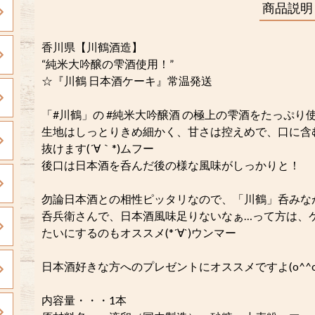
商品説明
香川県【川鶴酒造】
“純米大吟醸の雫酒使用！”
☆『川鶴 日本酒ケーキ』常温発送
「#川鶴」の #純米大吟醸酒 の極上の雫酒をたっぷり
生地はしっとりきめ細かく、甘さは控えめで、口に含
抜けます(´∀｀*)ムフー
後口は日本酒を呑んだ後の様な風味がしっかりと！
勿論日本酒との相性ピッタリなので、「川鶴」呑みな
呑兵衛さんで、日本酒風味足りないなぁ…って方は、
たいにするのもオススメ(*´∀`)ウンマー
日本酒好きな方へのプレゼントにオススメですよ(o^^o
内容量・・・1本