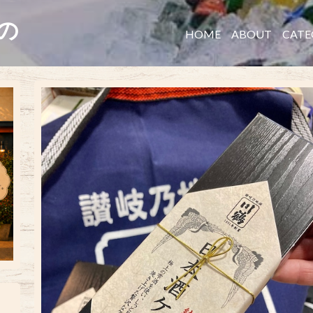
たの
HOME
ABOUT
CATE