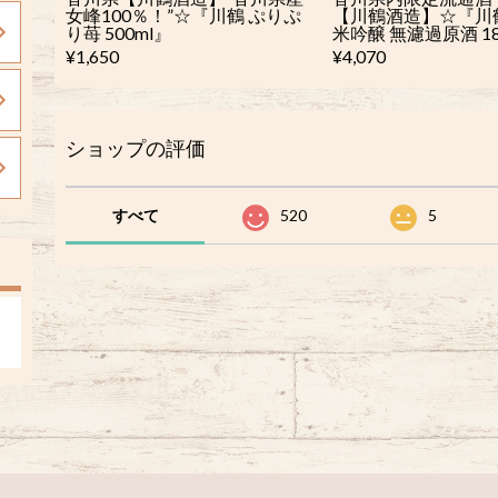
女峰100％！”☆『川鶴 ぷりぷ
【川鶴酒造】☆『川鶴
り苺 500ml』
米吟醸 無濾過原酒 18
¥1,650
¥4,070
ショップの評価
すべて
520
5