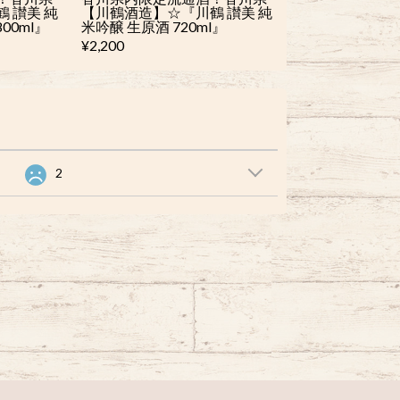
 讃美 純
【川鶴酒造】☆『川鶴 讃美 純
00ml』
米吟醸 生原酒 720ml』
¥2,200
2