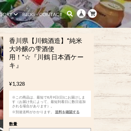
GORY
BLOG
CONTACT
香川県【川鶴酒造】“純米
大吟醸の雫酒使
用！”☆『川鶴 日本酒ケー
キ』
¥1,328
※この商品は、最短で8月9日(日)にお届けしま
す（お届け先によって、最短到着日に数日追加
される場合があります）。
※別途送料がかかります。
送料を確認する
数量