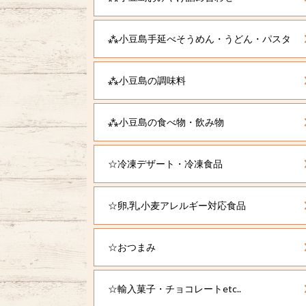
⁂小豆島手延べそうめん・うどん・パスタ
⁂小豆島の調味料
⁂小豆島の食べ物・飲み物
☆冷凍デザート・冷凍食品
☆卵,乳,小麦アレルギー対応食品
☆おつまみ
☆輸入菓子・チョコレートetc..