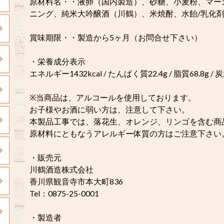
原材料名・・液卵（国内製造）、砂糖、小麦粉、マー
ニング、純米大吟醸酒（川鶴）、米焼酎、水飴/乳化
賞味期限・・製造から5ヶ月（お問合せ下さい）
・栄養成分表示
エネルギー1432kcal / たんぱく質22.4g / 脂質68.8g / 
※当商品は、アルコールを使用しております。
お子様やお酒に弱い方は、注意して下さい。
本製品工事では、落花生、オレンジ、リンゴを含む商
原材料にともなうアレルギー体質の方はご注意下さい
・販売元
川鶴酒造株式会社
香川県観音寺市本大町836
Tel：0875-25-0001
・製造者