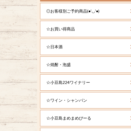
◎お客様別ご予約商品(●'◡'●)
☆お買い得商品
☆日本酒
☆焼酎・泡盛
☆小豆島224ワイナリー
☆ワイン・シャンパン
☆小豆島まめまめびーる