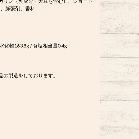
ガリン（乳成分・大豆を含む）、ショート
剤、膨張剤、香料
炭水化物163.8g / 食塩相当量0.4g
品の製造をしております。
。