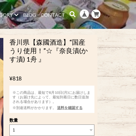
GORY
BLOG
CONTACT
香川県【森國酒造】“国産
うり使用！”☆『奈良漬(か
す漬) 1舟 』
¥818
※この商品は、最短で8月10日(月)にお届けしま
す（お届け先によって、最短到着日に数日追加
される場合があります）。
※別途送料がかかります。
送料を確認する
数量