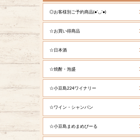
◎お客様別ご予約商品(●'◡'●)
☆お買い得商品
☆日本酒
☆焼酎・泡盛
☆小豆島224ワイナリー
☆ワイン・シャンパン
☆小豆島まめまめびーる