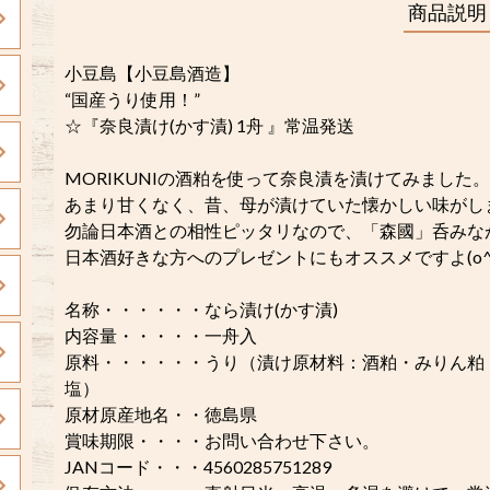
商品説明
小豆島【小豆島酒造】
“国産うり使用！”
☆『奈良漬け(かす漬) 1舟 』常温発送
MORIKUNIの酒粕を使って奈良漬を漬けてみました。
あまり甘くなく、昔、母が漬けていた懐かしい味がし
勿論日本酒との相性ピッタリなので、「森國」呑みな
日本酒好きな方へのプレゼントにもオススメですよ(o^^
名称・・・・・・なら漬け(かす漬)
内容量・・・・・一舟入
原料・・・・・・うり（漬け原材料：酒粕・みりん粕
塩）
原材原産地名・・徳島県
賞味期限・・・・お問い合わせ下さい。
JANコード・・・4560285751289