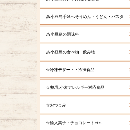
⁂小豆島手延べそうめん・うどん・パスタ
⁂小豆島の調味料
⁂小豆島の食べ物・飲み物
☆冷凍デザート・冷凍食品
☆卵,乳,小麦アレルギー対応食品
☆おつまみ
☆輸入菓子・チョコレートetc..