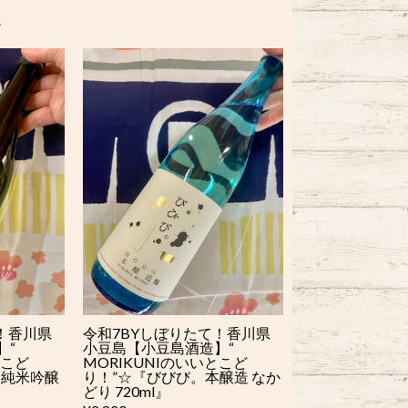
！香川県
令和7BYしぼりたて！香川県
】“
小豆島【小豆島酒造】“
とこど
MORIKUNIのいいとこど
。純米吟醸
り！”☆『びびび。本醸造 なか
どり 720ml』