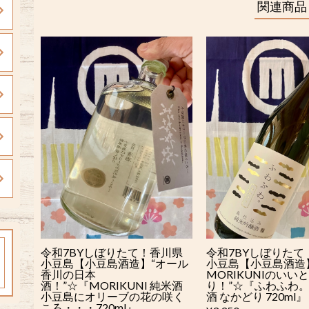
関連商品
令和7BYしぼりたて！香川県
令和7BYしぼりたて
小豆島【小豆島酒造】“オール
小豆島【小豆島酒造
香川の日本
MORIKUNIのいい
酒！”☆『MORIKUNI 純米酒
り！”☆『ふわふわ
小豆島にオリーブの花の咲く
酒 なかどり 720ml』
ころ・・・720ml』