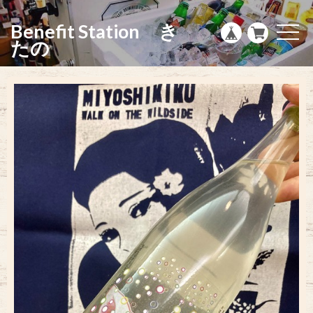
g
l
Benefit Station き
e
t
n
o
たの
a
g
v
g
i
l
g
e
a
n
t
a
i
v
o
i
n
g
a
t
i
o
n