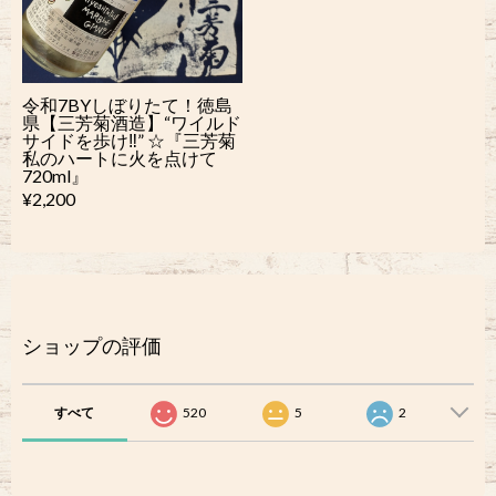
令和7BYしぼりたて！徳島
県【三芳菊酒造】“ワイルド
サイドを歩け‼︎” ☆『三芳菊
私のハートに火を点けて
720ml』
¥2,200
ショップの評価
すべて
520
5
2