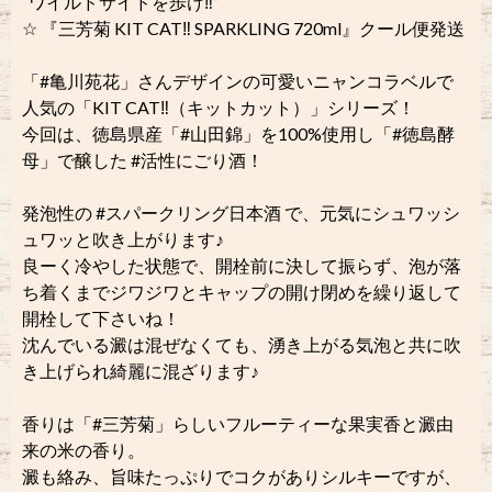
“ワイルドサイドを歩け‼︎”
☆ 『三芳菊 KIT CAT‼︎ SPARKLING 720ml』クール便発送
「#亀川苑花」さんデザインの可愛いニャンコラベルで
人気の「KIT CAT‼︎（キットカット）」シリーズ！
今回は、徳島県産「#山田錦」を100%使用し「#徳島酵
母」で醸した #活性にごり酒！
発泡性の #スパークリング日本酒 で、元気にシュワッシ
ュワッと吹き上がります♪
良ーく冷やした状態で、開栓前に決して振らず、泡が落
ち着くまでジワジワとキャップの開け閉めを繰り返して
開栓して下さいね！
沈んでいる澱は混ぜなくても、湧き上がる気泡と共に吹
き上げられ綺麗に混ざります♪
香りは「#三芳菊」らしいフルーティーな果実香と澱由
来の米の香り。
澱も絡み、旨味たっぷりでコクがありシルキーですが、