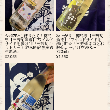
令和7BYしぼりたて！徳島
秋上がり！徳島県【三芳菊
県【三芳菊酒造】“ワイルド
酒造】 “ワイルドサイドを
サイドを歩け” ‼︎『三芳菊 キ
歩け‼︎” ☆『三芳菊 ネコと和
ットカット 純米吟醸 無濾過
解せよ 〜お月見VER.〜
生原酒』
720ml』
¥2,035
¥1,650