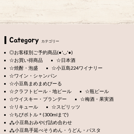
Category
カテゴリー
◎お客様別ご予約商品(●'◡'●)
☆お買い得商品
☆日本酒
☆焼酎・泡盛
☆小豆島224ワイナリー
☆ワイン・シャンパン
☆小豆島まめまめびーる
☆クラフトビール・地ビール
☆瓶ビール
☆ウイスキー・ブランデー
☆梅酒・果実酒
☆リキュール
☆スピリッツ
☆ちびボトル＊(300mlまで)
⁂小豆島おみやげ詰め合わせ
⁂小豆島手延べそうめん・うどん・パスタ