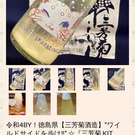
令和4BY！徳島県【三芳菊酒造】“ワイ
ルドサイドを歩け‼︎” ☆『三芳菊 KIT