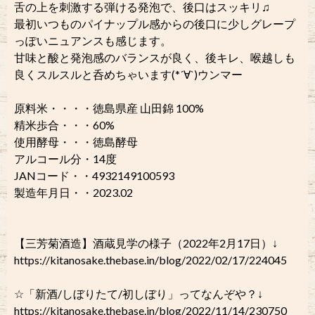
舌の上を刺激する弾ける発泡で、後口はスッキリ♫
最初いつものパイナップル感からの後口に少しグレープ
っぽいニュアンスも感じます。
甘味と酸と発泡感のバランスが良く、後キレ、喉越しも
良くスルスルと呑めちゃいます(*´∀`)ウンマー
原料米・・・・徳島県産 山田錦 100%
精米歩合・・・60%
使用酵母・・・徳島酵母
アルコール分・14度
JANコード・・4932149100593
製造年月日・・2023.02
【三芳菊酒造】酒蔵見学の様子（2022年2月17日）↓
https://kitanosake.thebase.in/blog/2022/02/17/224045
☆「新酒/しぼりたて/初しぼり」ってなんぞや？↓
https://kitanosake.thebase.in/blog/2022/11/14/230750