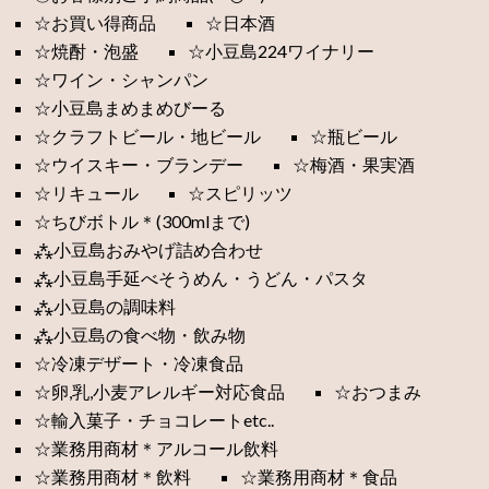
☆お買い得商品
☆日本酒
☆焼酎・泡盛
☆小豆島224ワイナリー
☆ワイン・シャンパン
☆小豆島まめまめびーる
☆クラフトビール・地ビール
☆瓶ビール
☆ウイスキー・ブランデー
☆梅酒・果実酒
☆リキュール
☆スピリッツ
☆ちびボトル＊(300mlまで)
⁂小豆島おみやげ詰め合わせ
⁂小豆島手延べそうめん・うどん・パスタ
⁂小豆島の調味料
⁂小豆島の食べ物・飲み物
☆冷凍デザート・冷凍食品
☆卵,乳,小麦アレルギー対応食品
☆おつまみ
☆輸入菓子・チョコレートetc..
☆業務用商材＊アルコール飲料
☆業務用商材＊飲料
☆業務用商材＊食品