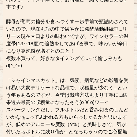
本です♪
酵母が葡萄の糖分を食べつくす一歩手前で瓶詰めされて
いるので、現在も瓶の中で緩やかに発酵活動継続中…リ
リース現在甘口よりの味わいですが、ワインセラーの温
度帯(13～18度)で追熟をしてあげる事で、味わいが辛口
になり発泡感が増すとのこと！
複数本買って、好きなタイミングで…って愉しみ方も
d(^_^o)
「シャインマスカット」は、気候、病気などの影響を受
け易い大変デリケートな品種で、収穫量が少なく…とい
う年もあるのですが、今季は栽培方法もより丁寧に…結
果過去最高の収穫量になったそう(о´∀`о)ワーイ
スパークリングだし、フルボトルだと呑み切るのしんど
いかなぁ…って思われる方もいらっしゃるかと思います
が、低めのアルコール度数（9％）と美味しさで、気が
付いたらボトルに残り僅か…となっちゃうのでご心配無