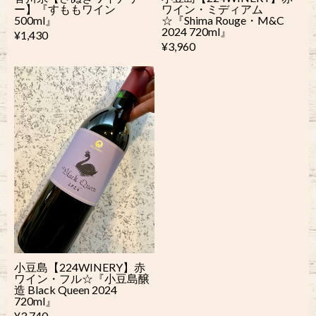
ー】『すももワイン
ワイン・ミディアム
500ml』
☆『Shima Rouge・M&C
2024 720ml』
¥1,430
¥3,960
小豆島【224WINERY】赤
ワイン・フル☆『小豆島醸
造 Black Queen 2024
720ml』
¥3,740