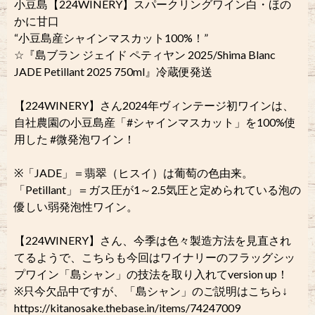
小豆島【224WINERY】スパークリングワイン白・ほの
かに甘口
“小豆島産シャインマスカット100%！”
☆『島ブラン ジェイド ペティヤン 2025/Shima Blanc
JADE Petillant 2025 750ml』冷蔵便発送
【224WINERY】さん2024年ヴィンテージ初ワインは、
自社農園の小豆島産「#シャインマスカット」を100%使
用した #微発泡ワイン！
※「JADE」＝翡翠（ヒスイ）は葡萄の色由来。
「Petillant」＝ガス圧が1～2.5気圧と定められている泡の
優しい弱発泡性ワイン。
【224WINERY】さん、今季は色々製造方法を見直され
てるようで、こちらも今回はワイナリーのフラッグシッ
プワイン「島シャン」の技法を取り入れてversion up！
※只今欠品中ですが、「島シャン」のご説明はこちら↓
https://kitanosake.thebase.in/items/74247009