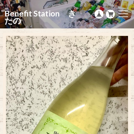
g
l
Benefit Station き
e
t
n
o
たの
a
g
v
g
i
l
g
e
a
n
t
a
i
v
o
i
n
g
a
t
i
o
n