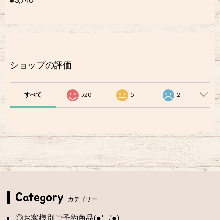
ショップの評価
すべて
520
5
2
Category
カテゴリー
◎お客様別ご予約商品(●'◡'●)