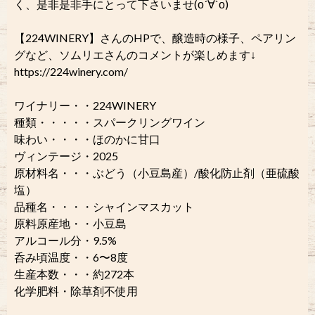
く、是非是非手にとって下さいませ(о´∀`о)
【224WINERY】さんのHPで、醸造時の様子、ペアリン
グなど、ソムリエさんのコメントが楽しめます↓
https://224winery.com/
ワイナリー・・224WINERY
種類・・・・・スパークリングワイン
味わい・・・・ほのかに甘口
ヴィンテージ・2025
原材料名・・・ぶどう（小豆島産）/酸化防止剤（亜硫酸
塩）
品種名・・・・シャインマスカット
原料原産地・・小豆島
アルコール分・9.5%
呑み頃温度・・6〜8度
生産本数・・・約272本
化学肥料・除草剤不使用