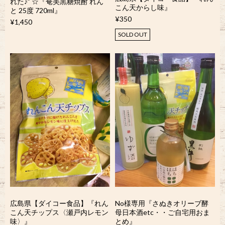
れた♪” ☆『奄美黒糖焼酎 れん
こん天からし味』
と 25度 720ml』
¥350
¥1,450
SOLD OUT
広島県【ダイコー食品】『れん
No様専用『さぬきオリーブ酵
こん天チップス〈瀬戸内レモン
母日本酒etc・・ご自宅用おま
味〉』
とめ』