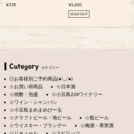
¥378
¥5,650
SOLD OUT
Category
カテゴリー
◎お客様別ご予約商品(●'◡'●)
☆お買い得商品
☆日本酒
☆焼酎・泡盛
☆小豆島224ワイナリー
☆ワイン・シャンパン
☆小豆島まめまめびーる
☆クラフトビール・地ビール
☆瓶ビール
☆ウイスキー・ブランデー
☆梅酒・果実酒
☆リキュール
☆スピリッツ