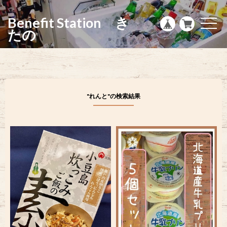
g
l
Benefit Station き
e
t
n
o
たの
a
g
v
g
i
l
g
e
a
n
t
a
i
v
o
i
"れんと"の検索結果
n
g
a
t
i
o
n