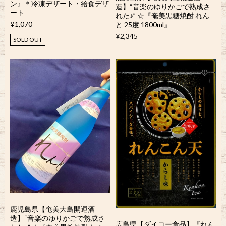
ン』＊冷凍デザート・給食デザ
造】“音楽のゆりかごで熟成さ
ート
れた♪” ☆『奄美黒糖焼酎 れん
¥1,070
と 25度 1800ml』
¥2,345
SOLD OUT
鹿児島県【奄美大島開運酒
造】“音楽のゆりかごで熟成さ
広島県【ダイコー食品】『れん