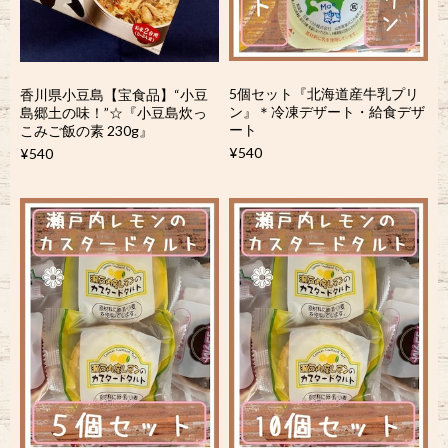
5個セット『北海道産牛乳プリ
香川県小豆島【宝食品】“小豆
ン』＊冷凍デザート・給食デザ
島郷土の味！”☆『小豆島炊っ
ート
こみご飯の素 230g』
¥540
¥540