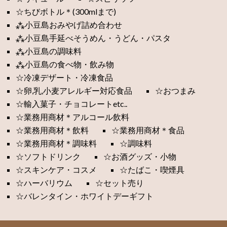
☆ちびボトル＊(300mlまで)
⁂小豆島おみやげ詰め合わせ
⁂小豆島手延べそうめん・うどん・パスタ
⁂小豆島の調味料
⁂小豆島の食べ物・飲み物
☆冷凍デザート・冷凍食品
☆卵,乳,小麦アレルギー対応食品
☆おつまみ
☆輸入菓子・チョコレートetc..
☆業務用商材＊アルコール飲料
☆業務用商材＊飲料
☆業務用商材＊食品
☆業務用商材＊調味料
☆調味料
☆ソフトドリンク
☆お酒グッズ・小物
☆スキンケア・コスメ
☆たばこ・喫煙具
☆ハーバリウム
☆セット売り
☆バレンタイン・ホワイトデーギフト