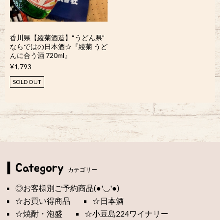
香川県【綾菊酒造】“うどん県”
ならではの日本酒☆『綾菊 うど
んに合う酒 720ml』
¥1,793
SOLD OUT
Category
カテゴリー
◎お客様別ご予約商品(●'◡'●)
☆お買い得商品
☆日本酒
☆焼酎・泡盛
☆小豆島224ワイナリー