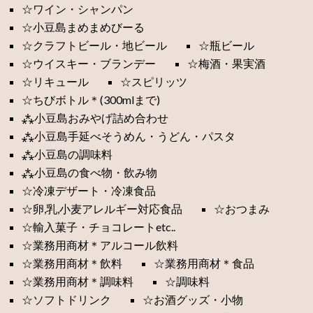
☆ワイン・シャンパン
☆小豆島まめまめびーる
☆クラフトビール・地ビール
☆瓶ビール
☆ウイスキー・ブランデー
☆梅酒・果実酒
☆リキュール
☆スピリッツ
☆ちびボトル＊(300mlまで)
⁂小豆島おみやげ詰め合わせ
⁂小豆島手延べそうめん・うどん・パスタ
⁂小豆島の調味料
⁂小豆島の食べ物・飲み物
☆冷凍デザート・冷凍食品
☆卵,乳,小麦アレルギー対応食品
☆おつまみ
☆輸入菓子・チョコレートetc..
☆業務用商材＊アルコール飲料
☆業務用商材＊飲料
☆業務用商材＊食品
☆業務用商材＊調味料
☆調味料
☆ソフトドリンク
☆お酒グッズ・小物