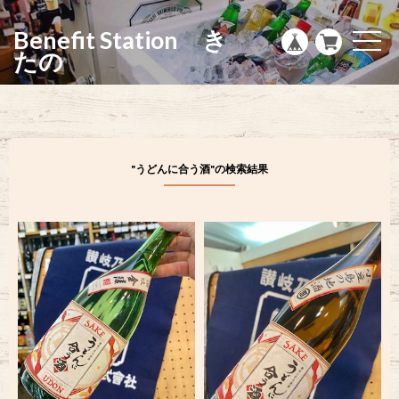
g
l
Benefit Station き
e
t
n
o
たの
a
g
v
g
i
l
g
e
a
n
t
a
i
v
o
i
"うどんに合う酒"の検索結果
n
g
a
t
i
o
n